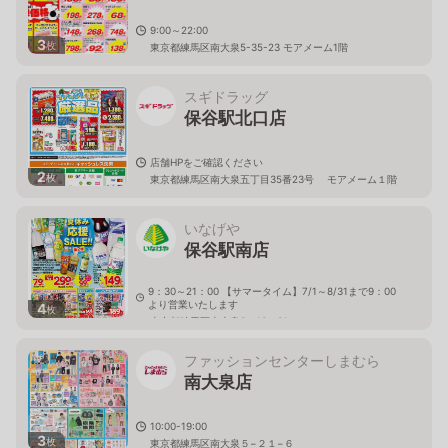
9:00～22:00
3
枚
東京都練馬区南大泉5-35-23 モアメーム1階
スギドラッグ
保谷駅北口店
店舗HPをご確認ください
2
枚
東京都練馬区南大泉五丁目35番23号 モアメーム１階
いなげや
保谷駅南店
9：30～21：00 【サマータイム】7/1～8/31まで9：00
より営業いたします
4
枚
東京都練馬区南大泉3－13－31
ファッションセンターしまむら
南大泉店
10:00-19:00
3
枚
東京都練馬区南大泉５−２１−６