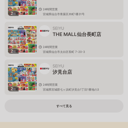
24時間営業
2
枚
宮城県仙台市青葉区木町1番31号
SEIYU
THE MALL仙台長町店
24時間営業
2
枚
宮城県仙台市太白区長町 7-20-3
SEIYU
汐見台店
24時間営業
2
枚
宮城県宮城郡七ヶ浜町汐見台1丁目1番地の3
すべて見る