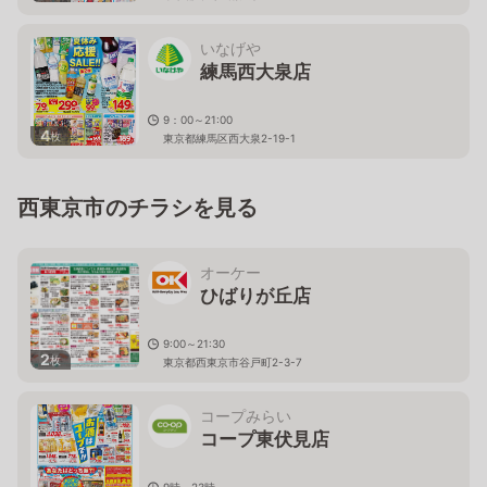
いなげや
練馬西大泉店
9：00～21:00
4
枚
東京都練馬区西大泉2-19-1
西東京市のチラシを見る
オーケー
ひばりが丘店
9:00～21:30
2
枚
東京都西東京市谷戸町2-3-7
コープみらい
コープ東伏見店
9時～23時