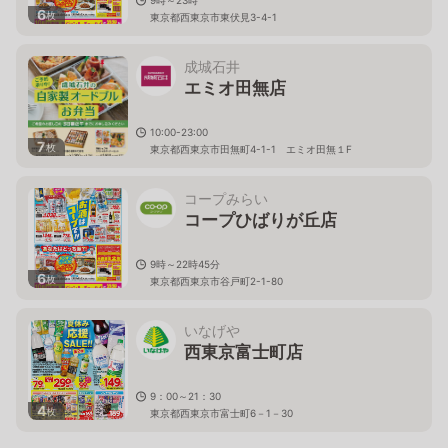
6
枚
東京都西東京市東伏見3-4-1
成城石井
エミオ田無店
10:00-23:00
7
枚
東京都西東京市田無町4-1-1 エミオ田無１F
コープみらい
コープひばりが丘店
9時～22時45分
6
枚
東京都西東京市谷戸町2-1-80
いなげや
西東京富士町店
9：00～21：30
4
枚
東京都西東京市富士町6－1－30