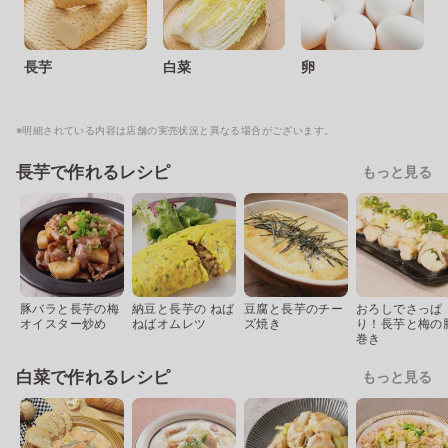
長芋
白菜
卵
※明細されている内容は店舗の実売状況と異なる場合がございます。
長芋で作れるレシピ
もっと見る
豚バラと長芋の梅
納豆と長芋の ねば
豆腐と長芋のチー
おろしでさっぱ
オイスター炒め
ねばオムレツ
ズ焼き
り！長芋と梅の
巻き
白菜で作れるレシピ
もっと見る