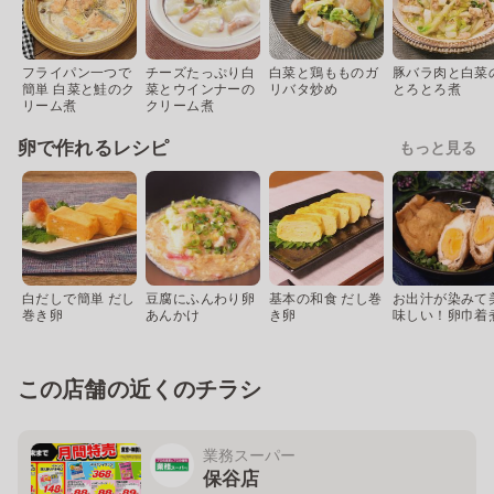
フライパン一つで
チーズたっぷり白
白菜と鶏もものガ
豚バラ肉と白菜
簡単 白菜と鮭のク
菜とウインナーの
リバタ炒め
とろとろ煮
リーム煮
クリーム煮
卵で作れるレシピ
もっと見る
白だしで簡単 だし
豆腐にふんわり卵
基本の和食 だし巻
お出汁が染みて
巻き卵
あんかけ
き卵
味しい！卵巾着
この店舗の近くのチラシ
業務スーパー
保谷店