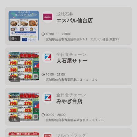
成城石井
エスパル仙台店
10:00 - 22:00
6
枚
宮城県仙台市青葉区中央1-1-1 エスパル仙台 東館2F
全日食チェーン
大石屋サトー
10:00～21:00
1
枚
宮城県仙台市青葉区北山３－１－２９
全日食チェーン
みやぎ台店
09:00～20:00
1
枚
宮城県仙台市青葉区みやぎ台３－３１－３
ツルハドラッグ