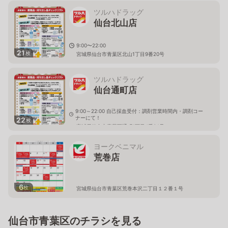
ツルハドラッグ
仙台北山店
9:00〜22:00
21
枚
宮城県仙台市青葉区北山1丁目9番20号
ツルハドラッグ
仙台通町店
9:00～22:00 自己採血受付：調剤営業時間内・調剤コー
ナーにて！
22
枚
宮城県仙台市青葉区通町1丁目4番34号
ヨークベニマル
荒巻店
6
枚
宮城県仙台市青葉区荒巻本沢二丁目１２番１号
仙台市青葉区のチラシを見る