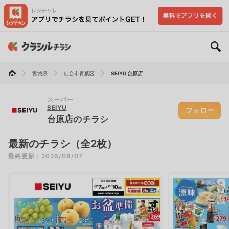
宮城県
仙台市青葉区
SEIYU 台原店
スーパー
SEIYU
フォロー
台原店のチラシ
最新のチラシ（全2枚）
最終更新：2026/08/07