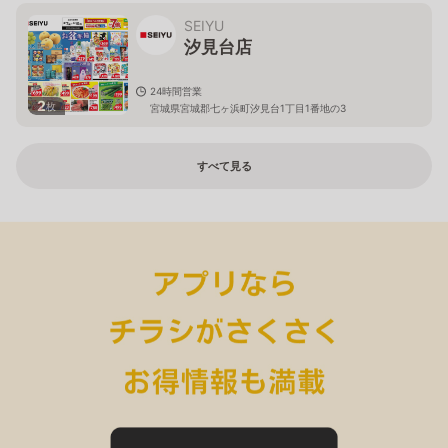
SEIYU
汐見台店
24時間営業
2
枚
宮城県宮城郡七ヶ浜町汐見台1丁目1番地の3
すべて見る