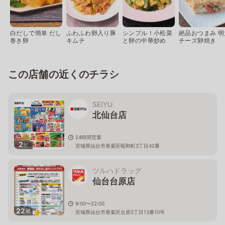
白だしで簡単 だし
ふわふわ卵入り豚
シンプル！小松菜
絶品おつまみ 明
巻き卵
キムチ
と卵の中華炒め
チーズ卵焼き
この店舗の近くのチラシ
SEIYU
北仙台店
24時間営業
2
枚
宮城県仙台市青葉区昭和町3丁目42番
ツルハドラッグ
仙台台原店
9:00〜22:00
22
枚
宮城県仙台市青葉区台原5丁目13番10号