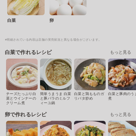
白菜
卵
※明細されている内容は店舗の実売状況と異なる場合がございます。
白菜で作れるレシピ
もっと見る
チーズたっぷり白
簡単うまうま 白菜
白菜と鶏もものガ
白菜と豚肉のう
菜とウインナーの
と豚バラのミルフ
リバタ炒め
煮
クリーム煮
ィーユ鍋
卵で作れるレシピ
もっと見る