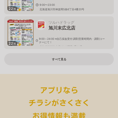
9:00〜23:00
22
枚
北海道旭川市神楽岡5条6丁目4番20号
ツルハドラッグ
旭川末広北店
9:00～24:00 ※自己採血受付:調剤営業時間内・調剤コー
ナーにて！
22
枚
北海道旭川市末広1条10丁目1番20号
すべて見る