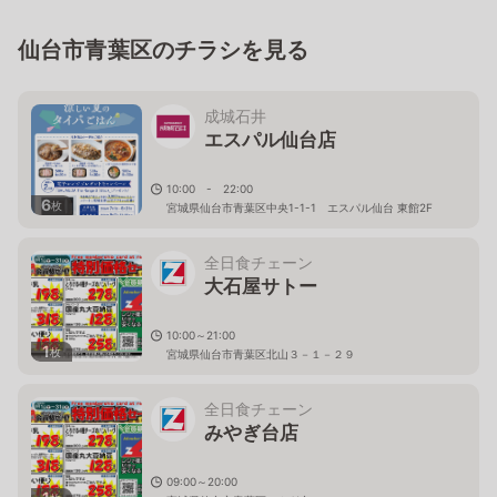
仙台市青葉区のチラシを見る
成城石井
エスパル仙台店
10:00 - 22:00
6
枚
宮城県仙台市青葉区中央1-1-1 エスパル仙台 東館2F
全日食チェーン
大石屋サトー
10:00～21:00
1
枚
宮城県仙台市青葉区北山３－１－２９
全日食チェーン
みやぎ台店
09:00～20:00