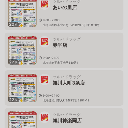
ツルハドラッグ
あいの里店
9:00〜22:00
22
枚
北海道札幌市北区あいの里2条6丁目1番28号
ツルハドラッグ
赤平店
9:00〜21:00
22
枚
北海道赤平市字赤平540番1
ツルハドラッグ
旭川大町3条店
9:00〜24:00
22
枚
北海道旭川市大町3条5丁目2397-18
ツルハドラッグ
旭川神楽岡店