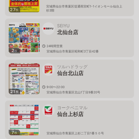
宮城県仙台市青葉区堤通雨宮町1-1イオンモール仙台上
27
枚
杉3階
SEIYU
北仙台店
24時間営業
2
枚
宮城県仙台市青葉区昭和町3丁目42番
ツルハドラッグ
仙台北山店
9:00〜22:00
21
枚
宮城県仙台市青葉区北山1丁目9番20号
ヨークベニマル
仙台上杉店
7
枚
宮城県仙台市青葉区上杉二丁目1番５０号