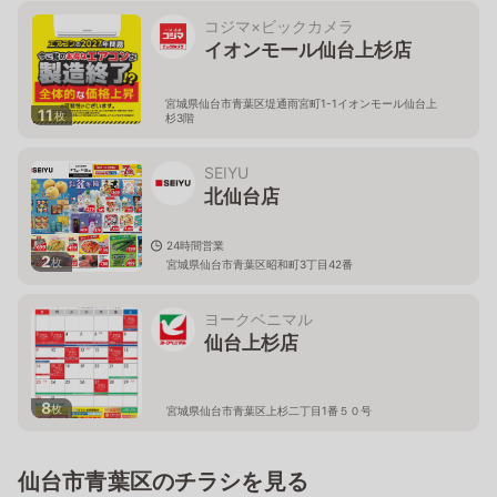
コジマ×ビックカメラ
イオンモール仙台上杉店
宮城県仙台市青葉区堤通雨宮町1-1イオンモール仙台上
11
枚
杉3階
SEIYU
北仙台店
24時間営業
2
枚
宮城県仙台市青葉区昭和町3丁目42番
ヨークベニマル
仙台上杉店
8
枚
宮城県仙台市青葉区上杉二丁目1番５０号
仙台市青葉区のチラシを見る