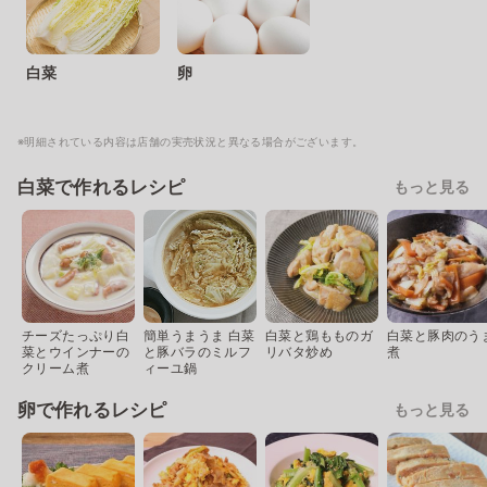
白菜
卵
※明細されている内容は店舗の実売状況と異なる場合がございます。
白菜で作れるレシピ
もっと見る
チーズたっぷり白
簡単うまうま 白菜
白菜と鶏もものガ
白菜と豚肉のう
菜とウインナーの
と豚バラのミルフ
リバタ炒め
煮
クリーム煮
ィーユ鍋
卵で作れるレシピ
もっと見る