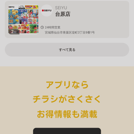
SEIYU
台原店
24時間営業
2
枚
宮城県仙台市青葉区堤町3丁目9番1号
すべて見る