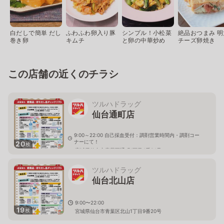
白だしで簡単 だし
ふわふわ卵入り豚
シンプル！小松菜
絶品おつまみ 明
巻き卵
キムチ
と卵の中華炒め
チーズ卵焼き
この店舗の近くのチラシ
ツルハドラッグ
仙台通町店
9:00～22:00 自己採血受付：調剤営業時間内・調剤コー
ナーにて！
20
枚
宮城県仙台市青葉区通町1丁目4番34号
ツルハドラッグ
仙台北山店
9:00〜22:00
19
枚
宮城県仙台市青葉区北山1丁目9番20号