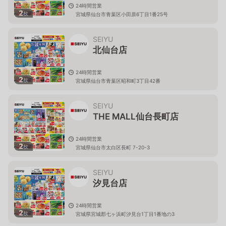
24時間営業
2
枚
宮城県仙台市青葉区小田原6丁目1番25号
SEIYU
北仙台店
24時間営業
2
枚
宮城県仙台市青葉区昭和町3丁目42番
SEIYU
THE MALL仙台長町店
24時間営業
2
枚
宮城県仙台市太白区長町 7-20-3
SEIYU
汐見台店
24時間営業
2
枚
宮城県宮城郡七ヶ浜町汐見台1丁目1番地の3