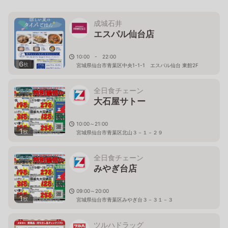
成城石井
エスパル仙台店
10:00 - 22:00
6
枚
宮城県仙台市青葉区中央1-1-1 エスパル仙台 東館2F
全日食チェーン
大石屋サトー
10:00～21:00
1
枚
宮城県仙台市青葉区北山３－１－２９
全日食チェーン
みやぎ台店
09:00～20:00
1
枚
宮城県仙台市青葉区みやぎ台３－３１－３
ツルハドラッグ