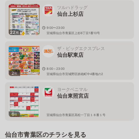
ツルハドラッグ
仙台上杉店
9:00〜23:00
22
枚
宮城県仙台市青葉区上杉6丁目1番10号
ザ・ビッグエクスプレス
仙台駅東店
8:00～23:00
2
枚
宮城県仙台市宮城野区鉄砲町中4番地の2
ヨークベニマル
仙台東照宮店
6
枚
宮城県仙台市青葉区高松一丁目１８番１号
仙台市青葉区のチラシを見る