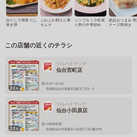
白だしで簡単 だし
ふわふわ卵入り豚
シンプル！小松菜
絶品おつまみ 明
巻き卵
キムチ
と卵の中華炒め
チーズ卵焼き
この店舗の近くのチラシ
ツルハドラッグ
仙台宮町店
9:00〜22:00
22
枚
宮城県仙台市青葉区宮町3丁目9－5
ツルハドラッグ
仙台小田原店
24時間営業
22
枚
宮城県仙台市青葉区小田原5丁目3番28号