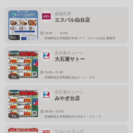
成城石井
エスパル仙台店
10:00 - 22:00
6
枚
宮城県仙台市青葉区中央1-1-1 エスパル仙台 東館2F
全日食チェーン
大石屋サトー
10:00～21:00
1
枚
宮城県仙台市青葉区北山３－１－２９
全日食チェーン
みやぎ台店
09:00～20:00
1
枚
宮城県仙台市青葉区みやぎ台３－３１－３
ツルハドラッグ