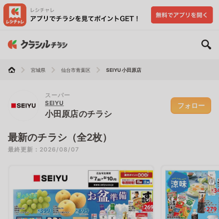
宮城県
仙台市青葉区
SEIYU 小田原店
スーパー
SEIYU
フォロー
小田原店のチラシ
最新のチラシ（全2枚）
最終更新：2026/08/07