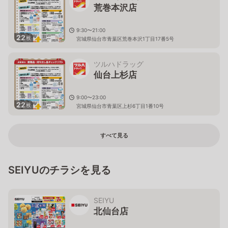
荒巻本沢店
9:30〜21:00
22
枚
宮城県仙台市青葉区荒巻本沢1丁目17番5号
ツルハドラッグ
仙台上杉店
9:00〜23:00
22
枚
宮城県仙台市青葉区上杉6丁目1番10号
すべて見る
SEIYUのチラシを見る
SEIYU
北仙台店