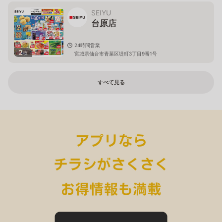
SEIYU
台原店
24時間営業
2
枚
宮城県仙台市青葉区堤町3丁目9番1号
すべて見る