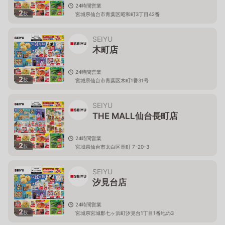
24時間営業
2
枚
宮城県仙台市青葉区昭和町3丁目42番
SEIYU
木町店
24時間営業
2
枚
宮城県仙台市青葉区木町1番31号
SEIYU
THE MALL仙台長町店
24時間営業
2
枚
宮城県仙台市太白区長町 7-20-3
SEIYU
汐見台店
24時間営業
2
枚
宮城県宮城郡七ヶ浜町汐見台1丁目1番地の3