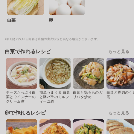
白菜
卵
※明細されている内容は店舗の実売状況と異なる場合がございます。
白菜で作れるレシピ
もっと見る
チーズたっぷり白
簡単うまうま 白菜
白菜と鶏もものガ
白菜と豚肉のう
菜とウインナーの
と豚バラのミルフ
リバタ炒め
煮
クリーム煮
ィーユ鍋
卵で作れるレシピ
もっと見る