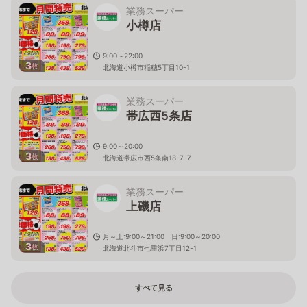
業務スーパー
小樽店
9:00～22:00
3
枚
北海道小樽市稲穂5丁目10-1
業務スーパー
帯広西5条店
9:00～20:00
3
枚
北海道帯広市西5条南18-7-7
業務スーパー
上磯店
月～土:9:00～21:00 日:9:00～20:00
3
枚
北海道北斗市七重浜7丁目12-1
すべて見る