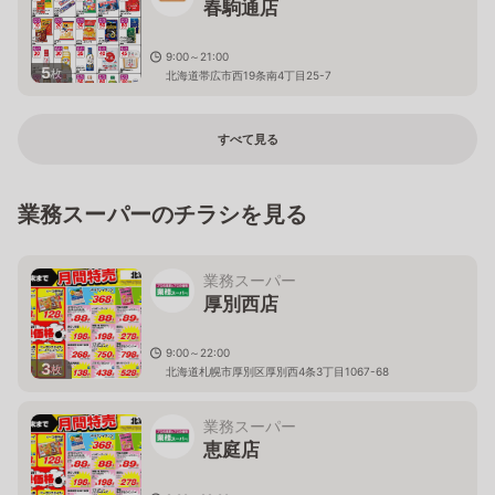
春駒通店
9:00～21:00
5
枚
北海道帯広市西19条南4丁目25-7
すべて見る
業務スーパーのチラシを見る
業務スーパー
厚別西店
9:00～22:00
3
枚
北海道札幌市厚別区厚別西4条3丁目1067-68
業務スーパー
恵庭店