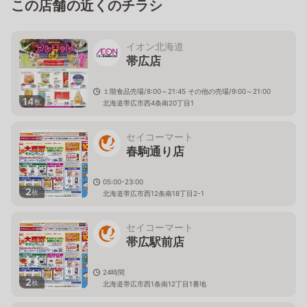
この店舗の近くのチラシ
イオン北海道
帯広店
１階食品売場/8:00～21:45 その他の売場/9:00～21:00
14
枚
北海道帯広市西4条南20丁目1
セイコーマート
春駒通り店
05:00-23:00
2
枚
北海道帯広市西12条南18丁目2-1
セイコーマート
帯広駅前店
24時間
2
枚
北海道帯広市西1条南12丁目1番地