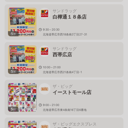
サンドラッグ
白樺通１８条店
9:30～20:30
5
枚
北海道帯広市西18条南3丁目27-31
サンドラッグ
西帯広店
10:00～21:00
5
枚
北海道帯広市西21条南4丁目-1
ザ・ビッグ
イーストモール店
9:00～21:00
5
枚
北海道帯広市東4条南16丁目6番地
ザ・ビッグエクスプレス