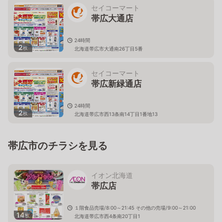
セイコーマート
帯広大通店
24時間
2
枚
北海道帯広市大通南26丁目5番
セイコーマート
帯広新緑通店
24時間
2
枚
北海道帯広市西13条南14丁目1番地13
帯広市のチラシを見る
イオン北海道
帯広店
１階食品売場/8:00～21:45 その他の売場/9:00～21:00
14
枚
北海道帯広市西4条南20丁目1