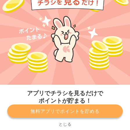
今すぐアプリをダウンロードする
アプリでチラシを見るだけで
ポイントが貯まる！
無料アプリでポイントを貯める
プライバシーポリシー
利用規約
運営会社
サービスに関してのお問い合わせ
チラシ掲載をお考えの方
とじる