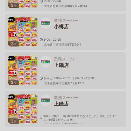
9:00～22:00
3
枚
北海道恵庭市中島町6丁目7番地4
業務スーパー
小樽店
9:00～22:00
3
枚
北海道小樽市稲穂5丁目10-1
業務スーパー
上磯店
月～土:9:00～21:00 日:9:00～20:00
3
枚
北海道北斗市七重浜7丁目12-1
業務スーパー
上磯店
9:00～20:00 ※お時間変更となりました。詳しくはHP
をご確認くださいませ。
3
枚
北海道北斗市七重浜7丁目12-1