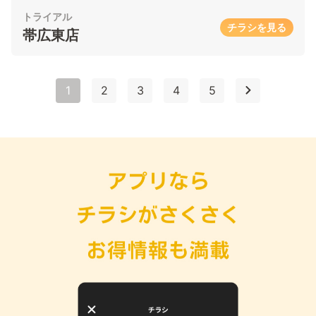
トライアル
チラシを見る
帯広東店
1
2
3
4
5