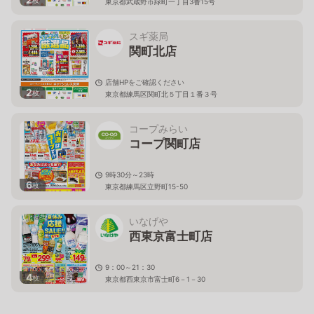
枚
東京都武蔵野市緑町一丁目3番15号
スギ薬局
関町北店
店舗HPをご確認ください
2
枚
東京都練馬区関町北５丁目１番３号
コープみらい
コープ関町店
9時30分～23時
6
枚
東京都練馬区立野町15-50
いなげや
西東京富士町店
9：00～21：30
4
枚
東京都西東京市富士町6－1－30