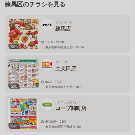
練馬区のチラシを見る
オオゼキ
練馬店
10:00～21:00
18
枚
東京都練馬区豊玉北6-15-14
オーケー
土支田店
8:30～21:30
2
枚
東京都練馬区土支田2-19-5
コープみらい
コープ関町店
9時30分～23時
6
枚
東京都練馬区立野町15-50