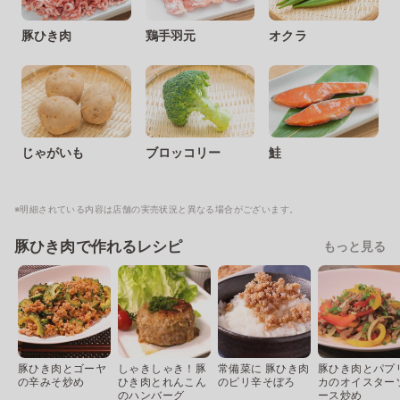
豚ひき肉
鶏手羽元
オクラ
じゃがいも
ブロッコリー
鮭
※明細されている内容は店舗の実売状況と異なる場合がございます。
豚ひき肉で作れるレシピ
もっと見る
豚ひき肉とゴーヤ
しゃきしゃき！豚
常備菜に 豚ひき肉
豚ひき肉とパプ
の辛みそ炒め
ひき肉とれんこん
のピリ辛そぼろ
カのオイスター
のハンバーグ
ース炒め