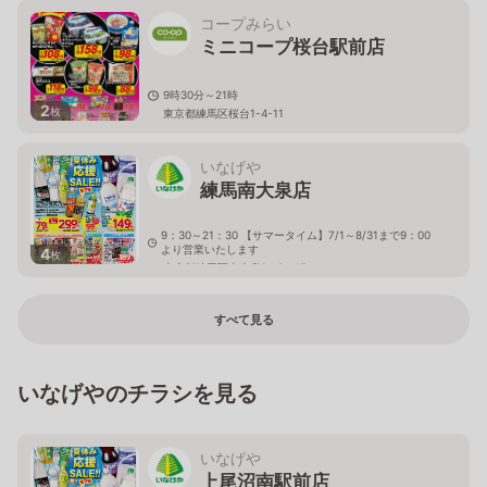
コープみらい
ミニコープ桜台駅前店
9時30分～21時
2
枚
東京都練馬区桜台1-4-11
いなげや
練馬南大泉店
9：30～21：30 【サマータイム】7/1～8/31まで9：00
より営業いたします
4
枚
東京都練馬区南大泉1－6－15
すべて見る
いなげやのチラシを見る
いなげや
上尾沼南駅前店