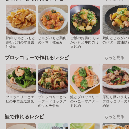
節約 じゃがいもと
じゃがいもと鶏肉
ご飯のお供に じゃ
鶏肉とじゃがい
鶏むね肉のマヨ醤
のトマト煮込み
がいもと牛肉のう
のバター醤油炒
油炒め
ま炒め
ブロッコリーで作れるレシピ
もっと見る
ブロッコリーとエ
ブロッコリーとシ
鮭とブロッコリー
厚切り豚バラ肉
ビの中華風塩炒め
ーフードミックス
のハニーマスター
ブロッコリーの
のキムチ炒め
ド炒め
め物
鮭で作れるレシピ
もっと見る