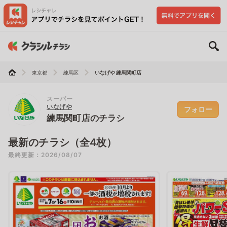
東京都
練馬区
いなげや 練馬関町店
スーパー
いなげや
フォロー
練馬関町店のチラシ
最新のチラシ（全4枚）
最終更新：2026/08/07