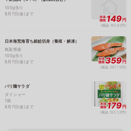
100g当り
8月7日(金)まで
149
本体
円
価格
(税込 160.92円)
日本海荒海育ち銀鮭切身（養殖・解凍）
鳥取県産
100g当り
359
本体
8月7日(金)まで
円
価格
(税込 387.72円)
パリ麺サラダ
ダイショー
1袋
179
本体
8月7日(金)まで
円
価格
(税込 193.32円)