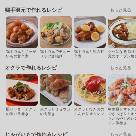
鶏手羽元で作れるレシピ
もっと見る
鶏手羽元とじゃが
鶏手羽元でチュー
鶏手羽元と卵の甘
クセになる 鶏手
いもの甘辛煮
リップ唐揚げ
辛煮
元のオーブン焼
オクラで作れるレシピ
もっと見る
照りうま！オクラ
オクラとミョウガ
オクラとひき肉の
中華風トマトダ
の豚バラ巻き
の肉巻き
ふんわりオムレツ
でさっぱり！オ
ラともやしのレ
チン豚巻き
じゃがいもで作れるレシピ
もっと見る