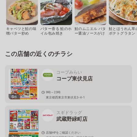
キャベツと鮭の味
バター香る 鮭のホ
鮭のムニエル バタ
鮭とほうれん草
噌バター炒め
イル包み焼き
ー醤油ソースがけ
ポテトグラタン
この店舗の近くのチラシ
コープみらい
コープ東伏見店
9時～23時
6
枚
東京都西東京市東伏見3-4-1
スギドラッグ
武蔵野緑町店
店舗HPをご確認ください
2