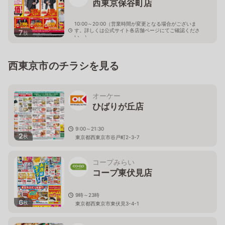
西東京保谷町店
10:00～20:00（営業時間が変更となる場合がございま
す。詳しくは公式サイト各店舗ページにてご確認くださ
7
枚
い。）
東京都西東京市保谷町6-13-5
西東京市のチラシを見る
オーケー
ひばりが丘店
9:00～21:30
2
枚
東京都西東京市谷戸町2-3-7
コープみらい
コープ東伏見店
9時～23時
6
枚
東京都西東京市東伏見3-4-1