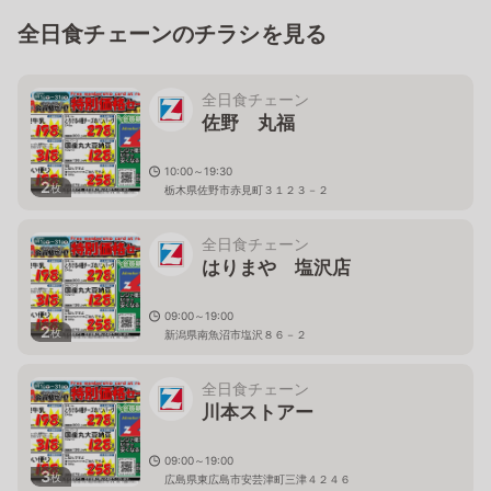
全日食チェーンのチラシを見る
全日食チェーン
佐野 丸福
10:00～19:30
2
枚
栃木県佐野市赤見町３１２３－２
全日食チェーン
はりまや 塩沢店
09:00～19:00
2
枚
新潟県南魚沼市塩沢８６－２
全日食チェーン
川本ストアー
09:00～19:00
3
枚
広島県東広島市安芸津町三津４２４６