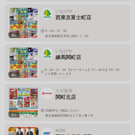
いなげや
西東京富士町店
9：00～21：30
4
枚
東京都西東京市富士町6－1－30
いなげや
練馬関町店
9：30～21：30 【サマータイム】7/1～8/31まで9：00
より営業いたします
4
枚
東京都練馬区関町南4-19-8
スギ薬局
関町北店
店舗HPをご確認ください
2
枚
東京都練馬区関町北５丁目１番３号
AOKI