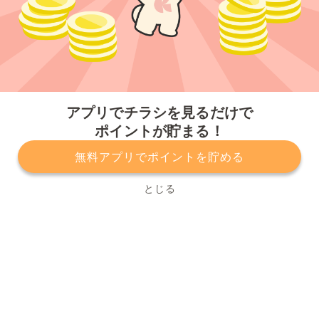
今すぐアプリをダウンロードする
アプリでチラシを見るだけで
ポイントが貯まる！
無料アプリでポイントを貯める
プライバシーポリシー
利用規約
運営会社
サービスに関してのお問い合わせ
チラシ掲載をお考えの方
とじる
Copyright© Kurashiru, Inc. All Rights Reserved.