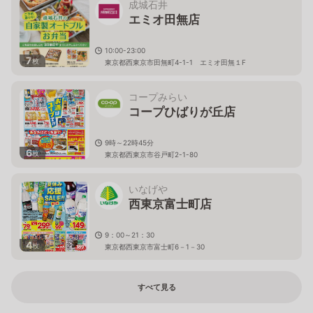
成城石井
エミオ田無店
10:00-23:00
7
枚
東京都西東京市田無町4-1-1 エミオ田無１F
コープみらい
コープひばりが丘店
9時～22時45分
6
枚
東京都西東京市谷戸町2-1-80
いなげや
西東京富士町店
9：00～21：30
4
枚
東京都西東京市富士町6－1－30
すべて見る