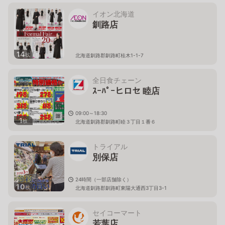
イオン北海道
釧路店
14
枚
北海道釧路郡釧路町桂木1-1-7
全日食チェーン
ｽｰﾊﾟｰヒロセ 睦店
09:00～18:30
1
枚
北海道釧路郡釧路町睦３丁目１番６
トライアル
別保店
24時間（一部店舗除く）
10
枚
北海道釧路郡釧路町東陽大通西3丁目3-1
セイコーマート
若葉店