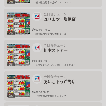
2
枚
栃木県佐野市赤見町３１２３－２
全日食チェーン
はりまや 塩沢店
09:00～19:00
2
枚
新潟県南魚沼市塩沢８６－２
全日食チェーン
川本ストアー
09:00～19:00
3
枚
広島県東広島市安芸津町三津４２４６
全日食チェーン
あいちょう芦野店
09:30-18:30
2
枚
北海道釧路市芦野１－１－７