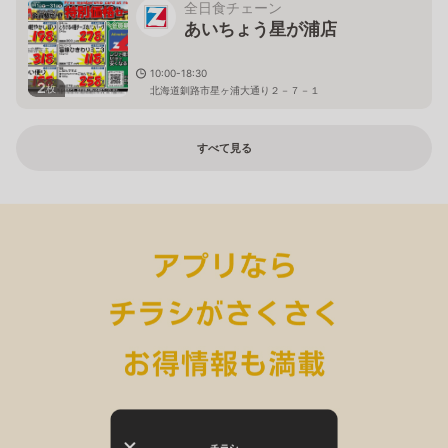
全日食チェーン
あいちょう星が浦店
10:00-18:30
2
枚
北海道釧路市星ヶ浦大通り２－７－１
すべて見る