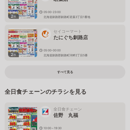
05:00-23:00
2
枚
北海道釧路郡釧路町若葉3丁目1番地
セイコーマート
たにぐち釧路店
05:00-00:00
2
枚
北海道釧路郡釧路町河畔2丁目5番
すべて見る
全日食チェーンのチラシを見る
全日食チェーン
佐野 丸福
10:00～19:30