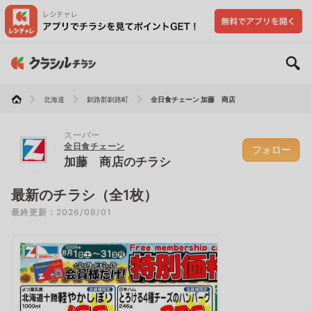
北海道
釧路郡釧路町
全日食チェーン 加藤 商店
スーパー
全日食チェーン
フォロー
加藤 商店のチラシ
最新のチラシ（全1枚）
最終更新：2026/08/01