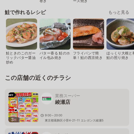
巻き
ーズ焼き
鮭で作れるレシピ
もっと見る
鮭ときのこのガー
バター香る 鮭のホ
フライパンで簡
ほっくり大根と
リックバター醤油
イル包み焼き
単！鮭の西京焼き
鮭の照り焼き
炒め
この店舗の近くのチラシ
業務スーパー
綾瀬店
9:00～20:00
3
枚
東京都葛飾区小菅4-21-11 エレガンス綾瀬5