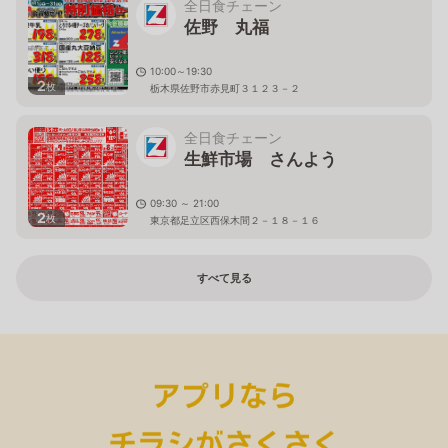
全日食チェーン
佐野 丸福
10:00～19:30
2
枚
栃木県佐野市赤見町３１２３－２
全日食チェーン
生鮮市場 さんよう
09:30 ～ 21:00
2
枚
東京都足立区西保木間２－１８－１６
すべて見る