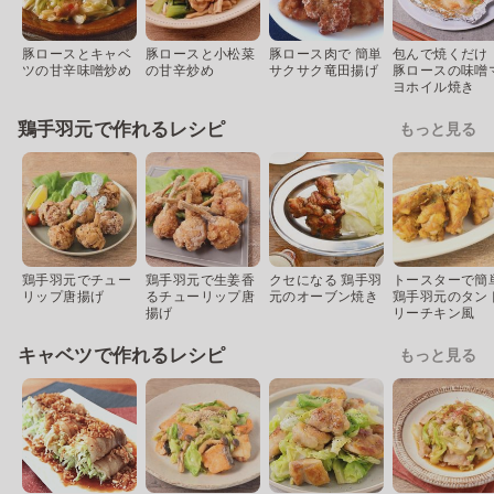
豚ロースとキャベ
豚ロースと小松菜
豚ロース肉で 簡単
包んで焼くだけ
ツの甘辛味噌炒め
の甘辛炒め
サクサク竜田揚げ
豚ロースの味噌
ヨホイル焼き
鶏手羽元で作れるレシピ
もっと見る
鶏手羽元でチュー
鶏手羽元で生姜香
クセになる 鶏手羽
トースターで簡
リップ唐揚げ
るチューリップ唐
元のオーブン焼き
鶏手羽元のタン
揚げ
リーチキン風
キャベツで作れるレシピ
もっと見る