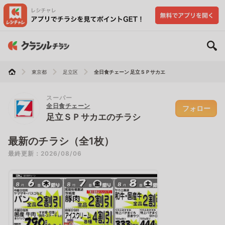
東京都
足立区
全日食チェーン 足立ＳＰサカエ
スーパー
全日食チェーン
フォロー
足立ＳＰサカエのチラシ
最新のチラシ（全1枚）
最終更新：2026/08/06