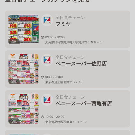
全日食チェーン
フミヤ
09:30～20:00
4
枚
大分県臼杵市野津町大字野津市１５８－１
全日食チェーン
ベニースーパー佐野店
9:30～20:00
3
枚
東京都足立区佐野２-27-10
全日食チェーン
ベニースーパー西亀有店
10:00～20:00
3
枚
東京都葛飾区西亀有１-１６-７