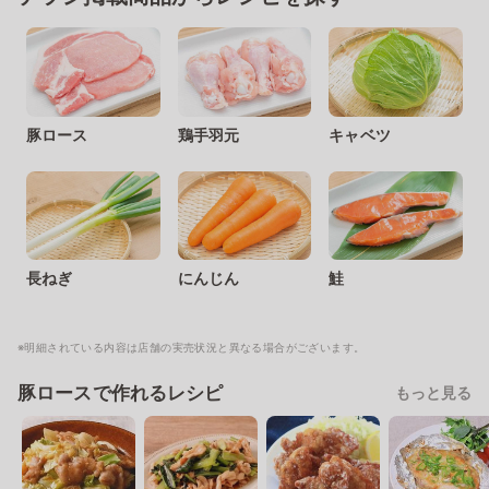
豚ロース
鶏手羽元
キャベツ
長ねぎ
にんじん
鮭
※明細されている内容は店舗の実売状況と異なる場合がございます。
豚ロースで作れるレシピ
もっと見る