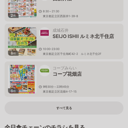
8:30～21:30
2
枚
東京都足立区西新井1-39-8
成城石井
SEIJO ISHII ルミネ北千住店
10:00-23:00
8
枚
東京都足立区千住旭町42-2 ルミネ北千住2F
コープみらい
コープ花畑店
9時30分～22時45分
6
枚
東京都足立区花畑4-17-15
すべて見る
全日食チェーンのチラシを見る