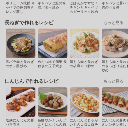
ボリューム抜群 キ
キャベツと鮭の味
ごはんがすすむ！
キャベツと豚バ
ャベツの豚肉巻き
噌バター炒め
チキンとキャベツ
肉のうま煮
レンジ蒸し
のガーリック炒め
長ねぎで作れるレシピ
もっと見る
豚バラ肉と長ねぎ
めんつゆで簡単 長
鶏もも肉と長ねぎ
鶏もも肉と長ね
のポン酢炒め
ねぎの玉子焼き
の胡麻マヨ炒め
のさっぱり塩だ
炒め
にんじんで作れるレシピ
もっと見る
塩麹にんじんの豚
色鮮やか！いんげ
にんじんとじゃが
にんじんの豚肉
バラ巻き
んとにんじんの肉
いものコロコロチ
きレンチン蒸し