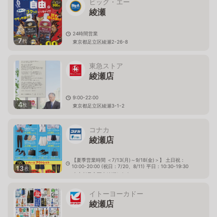
ビッグ・エー
綾瀬
24時間営業
7
枚
東京都足立区綾瀬2-26-8
東急ストア
綾瀬店
9:00-22:00
4
枚
東京都足立区綾瀬3-1-2
コナカ
綾瀬店
【夏季営業時間 ＜7/13(月)～9/18(金)＞】 土日祝：
10:00-20:00 (祝日：7/20、8/11) 平日：10:30-19:30
13
枚
東京都足立区東綾瀬1-6-3
イトーヨーカドー
綾瀬店