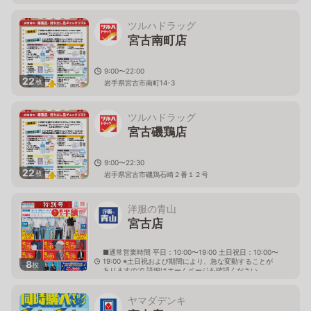
ツルハドラッグ
宮古南町店
9:00〜22:00
22
枚
岩手県宮古市南町14-3
ツルハドラッグ
宮古磯鶏店
9:00〜22:30
22
枚
岩手県宮古市磯鶏石崎２番１２号
洋服の青山
宮古店
■通常営業時間 平日：10:00〜19:00 土日祝日：10:00〜
19:00 ※土日祝および期間により、急な変動することが
8
枚
ありますので 詳細はホームページを確認ください
岩手県宮古市宮町四丁目4番11号
ヤマダデンキ