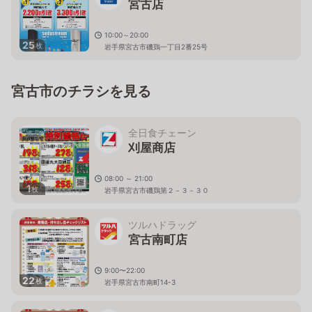
宮古店
10:00～20:00
25
枚
岩手県宮古市磯鶏一丁目2番25号
宮古市のチラシを見る
全日食チェーン
刈屋商店
08:00 ～ 21:00
1
枚
岩手県宮古市磯鶏第２－３－３０
ツルハドラッグ
宮古南町店
9:00〜22:00
22
枚
岩手県宮古市南町14-3