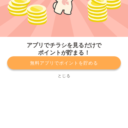
今すぐアプリをダウンロードする
アプリでチラシを見るだけで
ポイントが貯まる！
無料アプリでポイントを貯める
プライバシーポリシー
利用規約
運営会社
サービスに関してのお問い合わせ
チラシ掲載をお考えの方
とじる
Copyright© Kurashiru, Inc. All Rights Reserved.