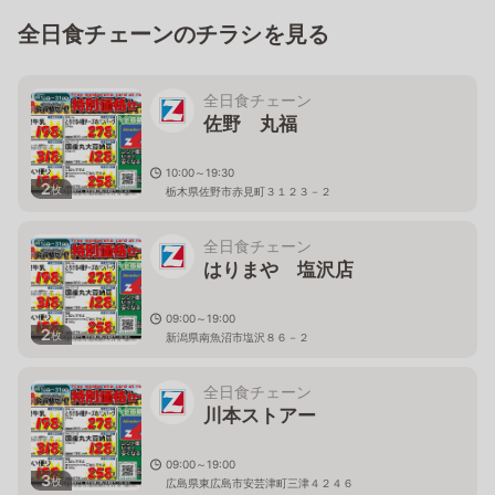
全日食チェーンのチラシを見る
全日食チェーン
佐野 丸福
10:00～19:30
2
枚
栃木県佐野市赤見町３１２３－２
全日食チェーン
はりまや 塩沢店
09:00～19:00
2
枚
新潟県南魚沼市塩沢８６－２
全日食チェーン
川本ストアー
09:00～19:00
3
枚
広島県東広島市安芸津町三津４２４６