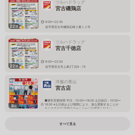
ツルハドラッグ
宮古磯鶏店
9:00〜22:30
22
枚
岩手県宮古市磯鶏石崎２番１２号
ツルハドラッグ
宮古千徳店
9:00〜22:00
22
枚
岩手県宮古市上鼻2丁目8－75
洋服の青山
宮古店
■通常営業時間 平日：10:00〜19:00 土日祝日：10:00〜
19:00 ※土日祝および期間により、急な変動することが
8
枚
ありますので 詳細はホームページを確認ください
岩手県宮古市宮町四丁目4番11号
すべて見る