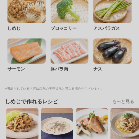
しめじ
ブロッコリー
アスパラガス
サーモン
豚バラ肉
ナス
※明細されている内容は店舗の実売状況と異なる場合がございます。
しめじで作れるレシピ
もっと見る