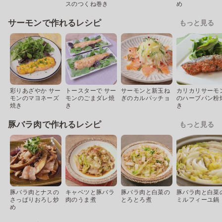
スのつくね巻き
め
サーモンで作れるレシピ
もっと見る
彩りあざやか サー
トースターで サー
サーモンと新玉ね
カリカリサーモ
モンのマヨネーズ
モンのごまダレ焼
ぎのカルパッチョ
のハーブパン粉
焼き
き
き
豚バラ肉で作れるレシピ
もっと見る
豚バラ肉とナスの
キャベツと豚バラ
豚バラ肉と白菜の
豚バラ肉と白菜
さっぱりおろし炒
肉のうま煮
とろとろ煮
ミルフィーユ鍋
め