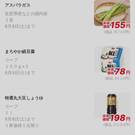
アスパラガス
佐賀県産などの国内産
１束
155
本体
8月8日(土)まで
円
価格
(税込 167.40円)
まろやか絹豆腐
コープ
１５０ｇ×３
78
本体
8月8日(土)まで
円
価格
(税込 84.24円)
特選丸大豆しょうゆ
コープ
１ｌ
198
本体
8月8日(土)まで
円
価格
(税込 213.84円)
１家族様１点限り