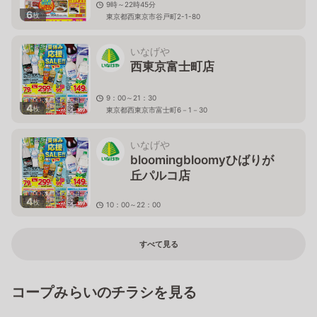
9時～22時45分
6
枚
東京都西東京市谷戸町2-1-80
いなげや
西東京富士町店
9：00～21：30
4
枚
東京都西東京市富士町6－1－30
いなげや
bloomingbloomyひばりが
丘パルコ店
4
枚
10：00～22：00
東京都西東京市ひばりが丘1-1-1ひばりが丘PARCO内
すべて見る
コープみらいのチラシを見る