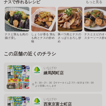
ナスで作れるレシピ
もっと見る
ナスと鶏もも肉の
しょうが香る 鶏も
豚バラ肉とナスの
ナスとエビのオ
揚げ浸し
も肉とナスの炒め
さっぱりおろし炒
スターソース炒
物
め
この店舗の近くのチラシ
いなげや
練馬関町店
9：30～21：30 【サマータイム】7/1～8/31まで9：00
より営業いたします
4
枚
東京都練馬区関町南4-19-8
いなげや
西東京富士町店