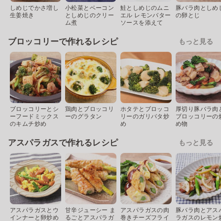
しめじでかさ増し
小松菜とベーコン
鮭としめじのムニ
豚バラ肉としめ
生姜焼き
としめじのクリー
エル レモンバター
の卵とじ
ム煮
ソースを添えて
ブロッコリーで作れるレシピ
もっと見る
ブロッコリーとシ
鶏肉とブロッコリ
ホタテとブロッコ
厚切り豚バラ肉
ーフードミックス
ーのグラタン
リーのガリバタ炒
ブロッコリーの
のキムチ炒め
め
め物
アスパラガスで作れるレシピ
もっと見る
アスパラガスとウ
甘辛ジューシー ま
アスパラガスの肉
豚バラ肉とアス
インナーと卵炒め
るごとアスパラガ
巻きチーズフライ
ラガスのレモン