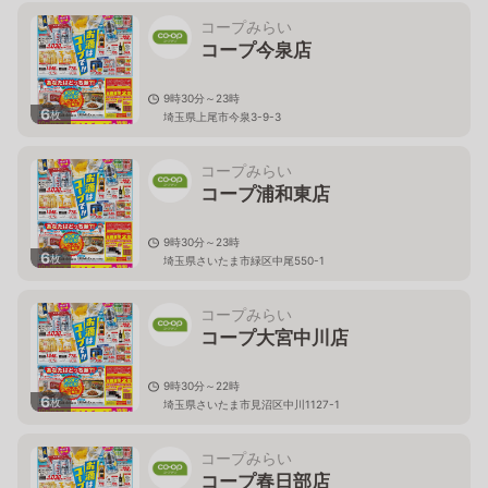
コープみらい
コープ今泉店
9時30分～23時
6
枚
埼玉県上尾市今泉3-9-3
コープみらい
コープ浦和東店
9時30分～23時
6
枚
埼玉県さいたま市緑区中尾550-1
コープみらい
コープ大宮中川店
9時30分～22時
6
枚
埼玉県さいたま市見沼区中川1127-1
コープみらい
コープ春日部店