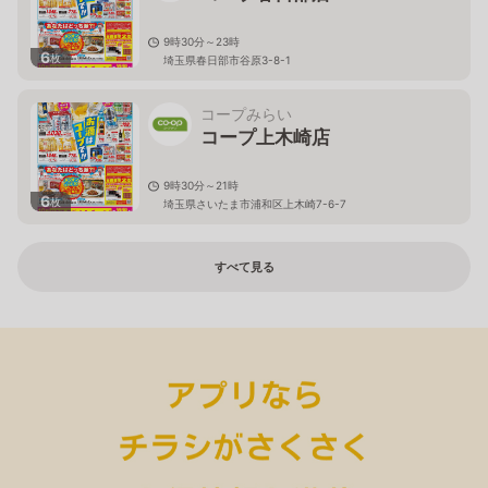
9時30分～23時
6
枚
埼玉県春日部市谷原3-8-1
コープみらい
コープ上木崎店
9時30分～21時
6
枚
埼玉県さいたま市浦和区上木崎7-6-7
すべて見る