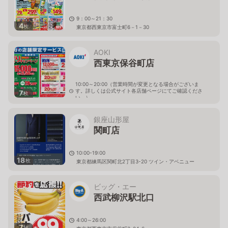
9：00～21：30
4
枚
東京都西東京市富士町6－1－30
AOKI
西東京保谷町店
10:00～20:00（営業時間が変更となる場合がございま
す。詳しくは公式サイト各店舗ページにてご確認くださ
7
枚
い。）
東京都西東京市保谷町6-13-5
銀座山形屋
関町店
10:00-19:00
18
枚
東京都練馬区関町北2丁目3-20 ツイン・アベニュー
ビッグ・エー
西武柳沢駅北口
4:00～26:00
7
枚