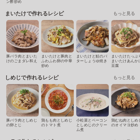
ン酢炒め
まいたけで作れるレシピ
もっと見る
豚バラ肉とまいた
まいたけと豚肉と
まいたけと鮭のバ
まいたけたっぷ
けのごまダレ和え
ふわふわ卵の中華
ターしょうゆ焼き
まいたけあんか
炒め
豆腐
しめじで作れるレシピ
もっと見る
豚バラ肉としめじ
鶏もも肉としめじ
小松菜とベーコン
鶏むね肉としめ
の卵とじ
のトマト煮
としめじのクリー
のオイマヨ炒め
ム煮