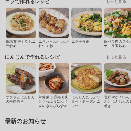
ニラで作れるレシピ
もっと見る
低糖質 豚もやしニ
ニラたっぷり 塩だ
ニラ玉春雨
豚バラ肉のスタ
ラ炒め
れつくね
ナニラ玉炒め
にんじんで作れるレシピ
もっと見る
オクラとにんじん
常備菜に 鶏もも肉
にんじんたっぷり
色鮮やか！いん
の牛肉巻き
とたっぷりにんじ
ミートチーズオム
んとにんじんの
んのきんぴら炒め
レツ
巻き
最新のお知らせ