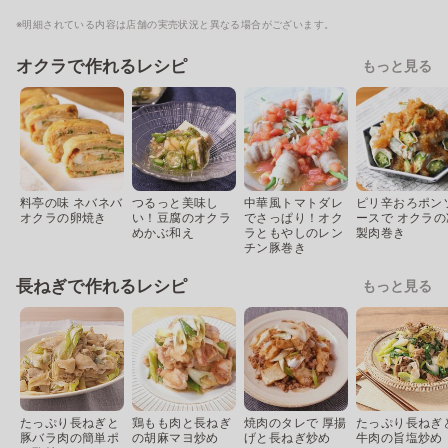
※明細されている内容は店舗の実売状況と異なる場合がございます。
オクラで作れるレシピ
もっと見る
料亭の味 ネバネバ
つるっと美味し
中華風トマトダレ
ピリ辛おろポン
オクラの卵焼き
い！豆腐のオクラ
でさっぱり！オク
ースで オクラの
めかぶ和え
ラともやしのレン
製肉巻き
チン豚巻き
長ねぎで作れるレシピ
もっと見る
たっぷり長ねぎと
鶏もも肉と長ねぎ
焼肉のタレで 厚揚
たっぷり長ねぎ
豚バラ肉の簡単ポ
の胡麻マヨ炒め
げと長ねぎ炒め
牛肉の旨塩炒め