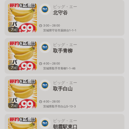
ビッグ・エー
北守谷
3:00～26:00
7
枚
茨城県守谷市薬師台1-1-1
ビッグ・エー
取手青柳
4:00～26:00
7
枚
茨城県取手市青柳1-1-46
ビッグ・エー
取手白山
4:00～26:00
7
枚
茨城県取手市白山5-13-3
ビッグ・エー
朝霞駅東口