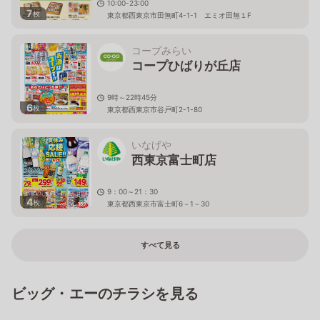
10:00-23:00
7
枚
東京都西東京市田無町4-1-1 エミオ田無１F
コープみらい
コープひばりが丘店
9時～22時45分
6
枚
東京都西東京市谷戸町2-1-80
いなげや
西東京富士町店
9：00～21：30
4
枚
東京都西東京市富士町6－1－30
すべて見る
ビッグ・エーのチラシを見る