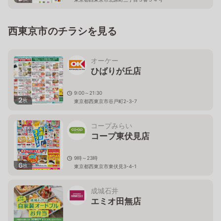
西東京市のチラシを見る
オーケー
ひばりが丘店
9:00～21:30
2
枚
東京都西東京市谷戸町2-3-7
コープみらい
コープ東伏見店
9時～23時
6
枚
東京都西東京市東伏見3-4-1
成城石井
エミオ田無店