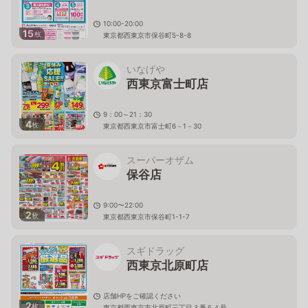
10:00-20:00
15
枚
東京都西東京市保谷町5-8-8
いなげや
西東京富士町店
9：00～21：30
4
枚
東京都西東京市富士町6－1－30
スーパーオザム
保谷店
9:00〜22:00
2
枚
東京都西東京市保谷町1-1-7
スギドラッグ
西東京北原町店
店舗HPをご確認ください
2
枚
東京都西東京市北原町三丁目３番５４号