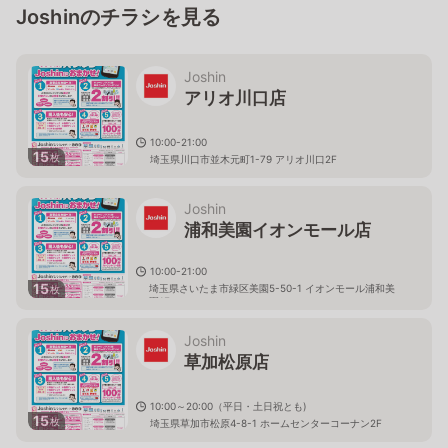
Joshinのチラシを見る
Joshin
アリオ川口店
10:00-21:00
15
枚
埼玉県川口市並木元町1-79 アリオ川口2F
Joshin
浦和美園イオンモール店
10:00-21:00
15
埼玉県さいたま市緑区美園5-50-1 イオンモール浦和美
枚
園1F
Joshin
草加松原店
10:00～20:00（平日・土日祝とも)
15
枚
埼玉県草加市松原4-8-1 ホームセンターコーナン2F