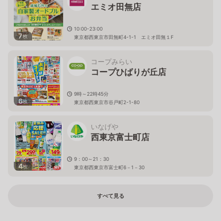
エミオ田無店
10:00-23:00
7
枚
東京都西東京市田無町4-1-1 エミオ田無１F
コープみらい
コープひばりが丘店
9時～22時45分
6
枚
東京都西東京市谷戸町2-1-80
いなげや
西東京富士町店
9：00～21：30
4
枚
東京都西東京市富士町6－1－30
すべて見る