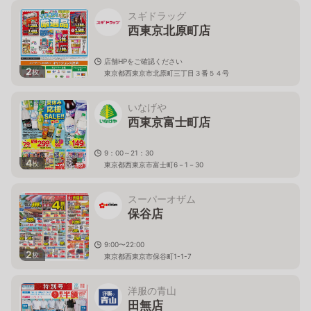
スギドラッグ
西東京北原町店
店舗HPをご確認ください
2
枚
東京都西東京市北原町三丁目３番５４号
いなげや
西東京富士町店
9：00～21：30
4
枚
東京都西東京市富士町6－1－30
スーパーオザム
保谷店
9:00〜22:00
2
枚
東京都西東京市保谷町1-1-7
洋服の青山
田無店