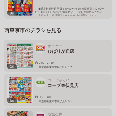
■通常営業時間 平日：10:00〜19:30 土日祝日：10:00〜
19:30 ※土日祝および期間により、急な変動することが
8
枚
ありますので 詳細はホームページを確認ください
東京都西東京市田無町三丁目3番10号
西東京市のチラシを見る
オーケー
ひばりが丘店
9:00～21:30
2
枚
東京都西東京市谷戸町2-3-7
コープみらい
コープ東伏見店
9時～23時
6
枚
東京都西東京市東伏見3-4-1
成城石井