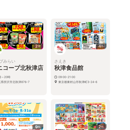
2
4
枚
枚
プみらい
さえき
ニコープ北秋津店
秋津食品館
時～20時
09:00-21:00
県所沢市北秋津876-7
東京都東村山市秋津町3-24-6
9
2
枚
枚