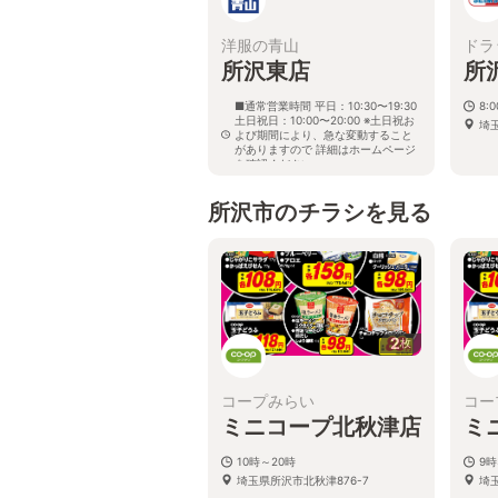
洋服の青山
ドラ
所沢東店
所
■通常営業時間 平日：10:30〜19:30
8:
土日祝日：10:00〜20:00 ※土日祝お
埼
よび期間により、急な変動すること
がありますので 詳細はホームページ
を確認ください
埼玉県所沢市大字上安松字茨原1242
番地の10
所沢市のチラシを見る
2
枚
コープみらい
コー
ミニコープ北秋津店
ミ
10時～20時
9時
埼玉県所沢市北秋津876-7
埼