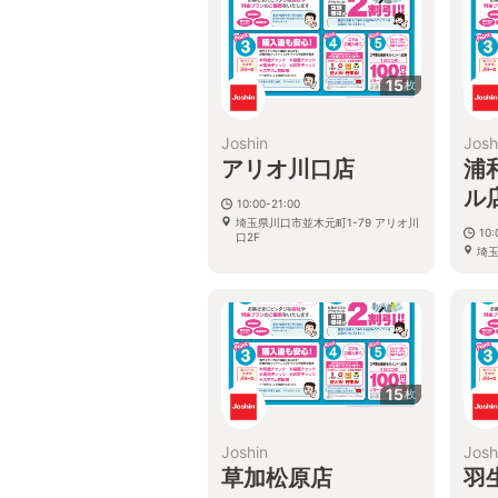
15
枚
Joshin
Josh
アリオ川口店
浦
ル
10:00-21:00
埼玉県川口市並木元町1-79 アリオ川
10:
口2F
埼玉
オン
15
枚
Joshin
Josh
草加松原店
羽