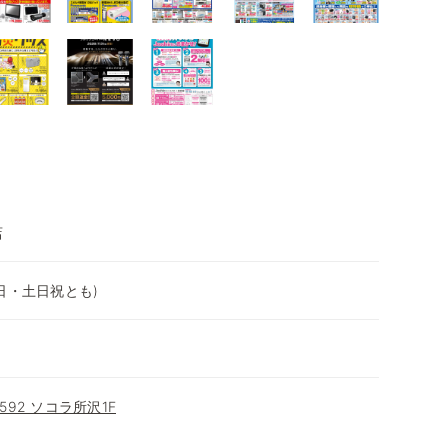
店
（平日・土日祝とも)
92 ソコラ所沢1F