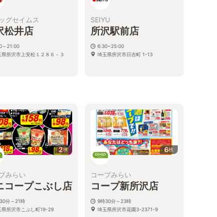
ッグセイムス
SEIYU
沢松井店
所沢駅前店
00～21:00
6:30~25:00
玉県所沢市上安松１２８６－３
埼玉県所沢市日吉町 1-13
2
6
枚
枚
プみらい
コープみらい
ニコープこぶし店
コープ新所沢店
30分～21時
9時30分～23時
玉県所沢市こぶし町19-29
埼玉県所沢市花園3-2371-9