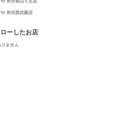
げや 所沢狭山ヶ丘店
げや 所沢西武園店
ォローしたお店
ありません