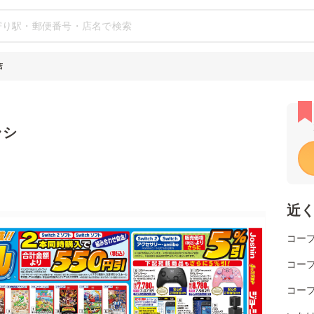
店
ラシ
近
コー
コー
コー