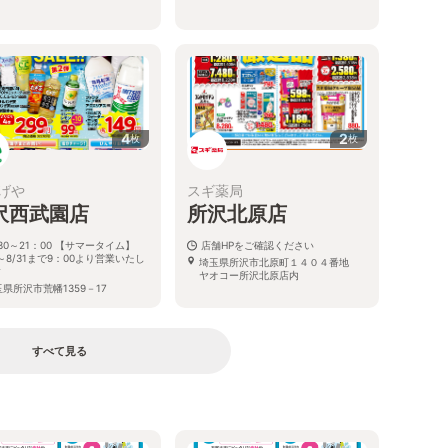
4
2
枚
枚
げや
スギ薬局
沢西武園店
所沢北原店
30～21：00 【サマータイム】
店舗HPをご確認ください
1～8/31まで9：00より営業いたし
埼玉県所沢市北原町１４０４番地
す
ヤオコー所沢北原店内
県所沢市荒幡1359－17
すべて見る