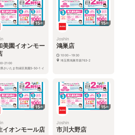
15
15
枚
枚
in
Joshin
和美園イオンモー
鴻巣店
店
10:00～19:30
埼玉県鴻巣市袋763-2
00-21:00
県さいたま市緑区美園5-50-1 イ
モール浦和美園1F
15
15
枚
枚
in
Joshin
生イオンモール店
市川大野店