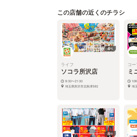
この店舗の近くのチラシ
4
枚
ライフ
コー
ソコラ所沢店
ミ
9:30〜21:30
10
埼玉県所沢市北秋津592
埼玉
8
枚