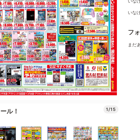
いな
いな
フ
まだ
1/15
セール！