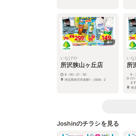
4
枚
いなげや
いな
所沢狭山ヶ丘店
所
9：00～21：30
9：
7/
埼玉県所沢市若狭1－2938－2
ま
埼玉
Joshinのチラシを見る