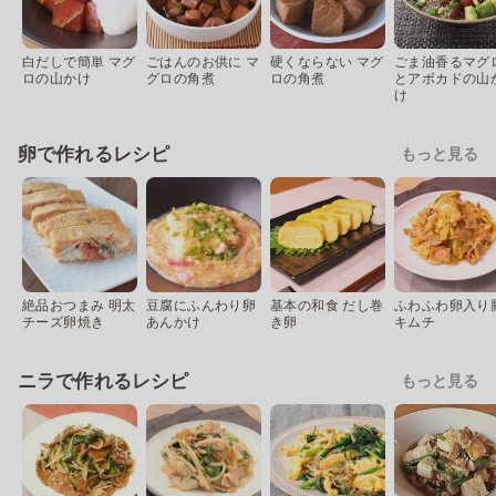
白だしで簡単 マグ
ごはんのお供に マ
硬くならない マグ
ごま油香るマグ
ロの山かけ
グロの角煮
ロの角煮
とアボカドの山
け
卵で作れるレシピ
もっと見る
絶品おつまみ 明太
豆腐にふんわり卵
基本の和食 だし巻
ふわふわ卵入り
チーズ卵焼き
あんかけ
き卵
キムチ
ニラで作れるレシピ
もっと見る