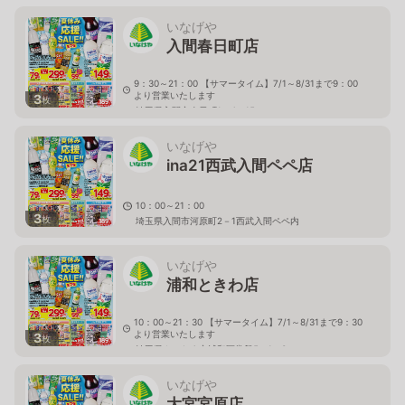
いなげや
入間春日町店
9：30～21：00 【サマータイム】7/1～8/31まで9：00
より営業いたします
3
枚
埼玉県入間市春日町1－4－15
いなげや
ina21西武入間ペペ店
10：00～21：00
3
枚
埼玉県入間市河原町2－1西武入間ペペ内
いなげや
浦和ときわ店
10：00～21：30 【サマータイム】7/1～8/31まで9：30
より営業いたします
3
枚
埼玉県さいたま市浦和区常盤5－1－3
いなげや
大宮宮原店