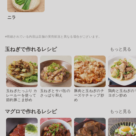
ニラ
※明細されている内容は店舗の実売状況と異なる場合がございます。
玉ねぎで作れるレシピ
もっと見る
玉ねぎたっぷり カ
玉ねぎとサバ缶の
豚肉と玉ねぎのチ
鶏肉と玉ねぎの
レールーを使って
さっぱり和え
ーズケチャップ炒
ヨポン炒め
節約豚こま炒め
め
マグロで作れるレシピ
もっと見る