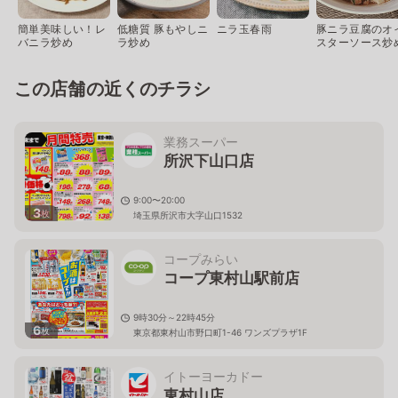
簡単美味しい！レ
低糖質 豚もやしニ
ニラ玉春雨
豚ニラ豆腐のオ
バニラ炒め
ラ炒め
スターソース炒
この店舗の近くのチラシ
業務スーパー
所沢下山口店
9:00〜20:00
3
枚
埼玉県所沢市大字山口1532
コープみらい
コープ東村山駅前店
9時30分～22時45分
6
枚
東京都東村山市野口町1-46 ワンズプラザ1F
イトーヨーカドー
東村山店