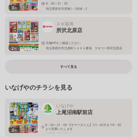
9：00～21：30
3
枚
埼玉県所沢市若狭1－2938－2
スギ薬局
所沢北原店
店舗HPをご確認ください
2
埼玉県所沢市北原町１４０４番地 ヤオコー所沢北原店
枚
内
すべて見る
いなげやのチラシを見る
いなげや
上尾沼南駅前店
9：30～21：00 【サマータイム】7/1～8/31まで9：00
より営業いたします
3
枚
埼玉県上尾市原市中1－1－8