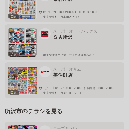
B1, 1F, 2F 9:00-21:00 3F, 4F 9:00-20:00
2
枚
東京都東村山市本町2-2-19
スーパーオートバックス
ＳＡ所沢
7
枚
埼玉県所沢市上新井一丁目３４番地の６
スーパーオザム
美住町店
（月～土曜日）10:00～22:00 （日曜日）9:00～22:00
2
枚
東京都東村山市美住町1-20-1
所沢市のチラシを見る
コープみらい