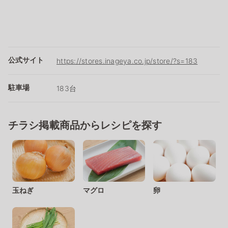
公式サイト
https://stores.inageya.co.jp/store/?s=183
駐車場
183台
チラシ掲載商品からレシピを探す
玉ねぎ
マグロ
卵