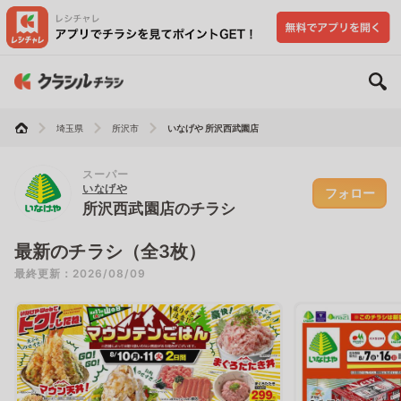
埼玉県
所沢市
いなげや 所沢西武園店
スーパー
いなげや
フォロー
所沢西武園店のチラシ
最新のチラシ（全3枚）
最終更新：2026/08/09