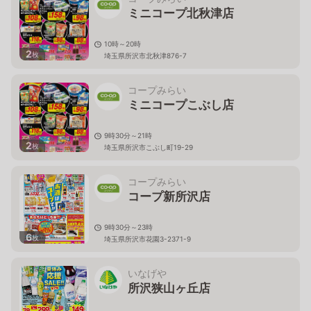
ミニコープ北秋津店
10時～20時
2
枚
埼玉県所沢市北秋津876-7
コープみらい
ミニコープこぶし店
9時30分～21時
2
枚
埼玉県所沢市こぶし町19-29
コープみらい
コープ新所沢店
9時30分～23時
6
枚
埼玉県所沢市花園3-2371-9
いなげや
所沢狭山ヶ丘店