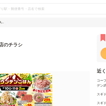
...
ペ店のチラシ
近
コー
デン
スギ
スギ