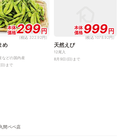
299
999
本体
本体
円
円
価格
価格
(税込 322.92円)
(税込 1078.92円)
まめ
天然えび
12尾入
産などの国内産
8月9日(日)まで
(日)まで
武入間ペペ店