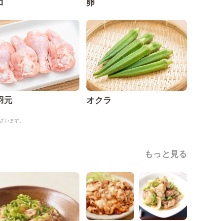
ロ
卵
羽元
オクラ
ざいます。
もっと見る