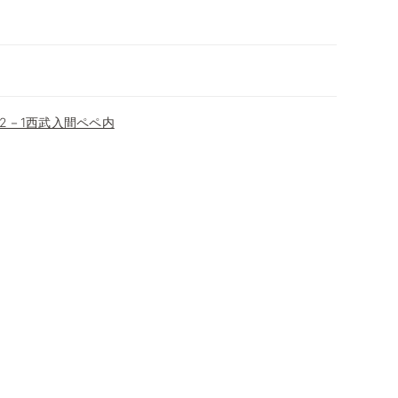
2－1西武入間ペペ内