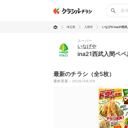
埼玉県
入間市
いなげや ina21西武入
スーパー
いなげや
ina21西武入間ペ
最新のチラシ（全5枚）
最終更新：2026/08/09