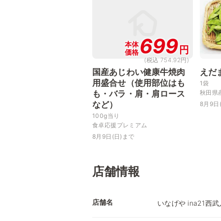
699
本体
円
価格
(税込 754.92円)
国産あじわい健康牛焼肉
えだ
用盛合せ（使用部位はも
1袋
も・バラ・肩・肩ロース
秋田県
など）
8月9日
100g当り
食卓応援プレミアム
8月9日(日)まで
店舗情報
店舗名
いなげや ina21西