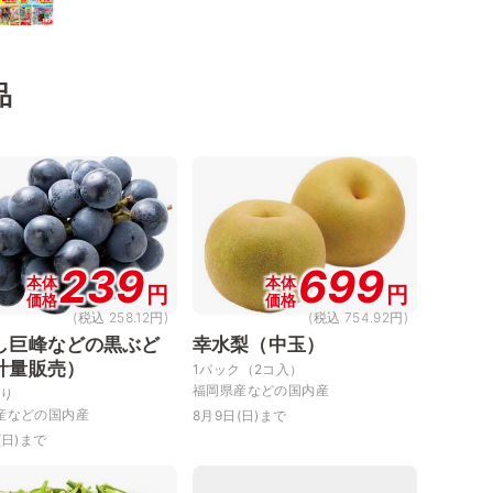
品
239
699
本体
本体
円
円
価格
価格
(税込 258.12円)
(税込 754.92円)
し巨峰などの黒ぶど
幸水梨（中玉）
計量販売）
1パック（2コ入）
福岡県産などの国内産
当り
産などの国内産
8月9日(日)まで
(日)まで