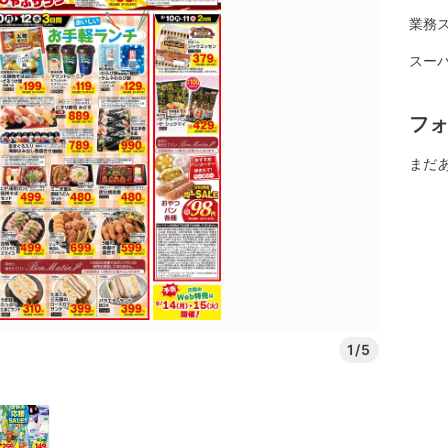
業務ス
スー
フ
まだ
1/5