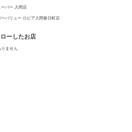
ーパー 入間店
パーバリュー ロピア入間春日町店
ォローしたお店
ありません