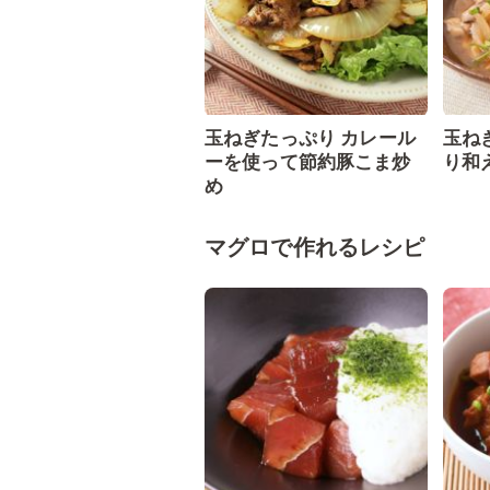
玉ねぎたっぷり カレール
玉ね
ーを使って節約豚こま炒
り和
め
マグロで作れるレシピ