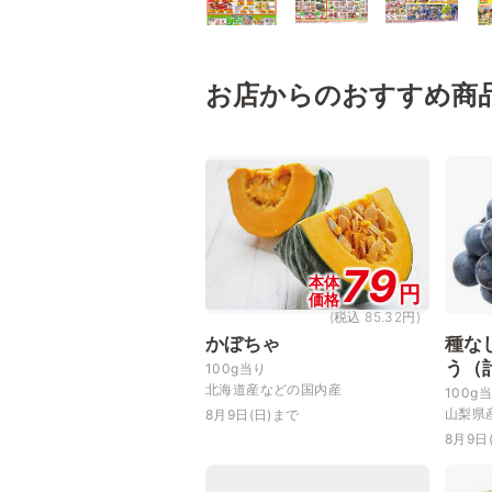
お店からのおすすめ商
79
本体
円
価格
(税込 85.32円)
かぼちゃ
種な
う（
100g当り
北海道産などの国内産
100g
山梨県
8月9日(日)まで
8月9日