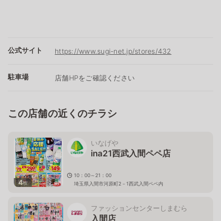
公式サイト
https://www.sugi-net.jp/stores/432
駐車場
店舗HPをご確認ください
この店舗の近くのチラシ
いなげや
ina21西武入間ペペ店
10：00～21：00
4
枚
埼玉県入間市河原町2－1西武入間ペペ内
ファッションセンターしまむら
入間店