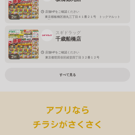
店舗HPをご確認ください
2
東京都板橋区徳丸三丁目４１番２１号 トックマルット
枚
１階
スギドラッグ
千歳船橋店
店舗HPをご確認ください
2
枚
東京都世田谷区経堂四丁目３２番１２号
すべて見る