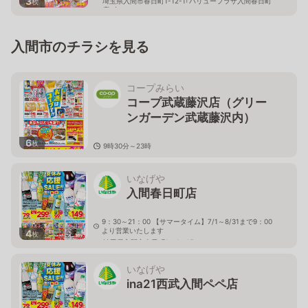
3
埼玉県入間市春日町1-12-1｢バリュープラザ入間春日町
枚
店｣内
入間市のチラシを見る
コープみらい
コープ武蔵藤沢店（グリー
ンガーデン武蔵藤沢内）
6
枚
9時30分～23時
埼玉県入間市東藤沢3-4-1
いなげや
入間春日町店
9：30～21：00 【サマータイム】7/1～8/31まで9：00
より営業いたします
4
枚
埼玉県入間市春日町1－4－15
いなげや
ina21西武入間ペペ店