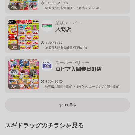
10：00～21：00
4
枚
埼玉県入間市河原町2－1西武入間ペペ内
業務スーパー
入間店
8:30〜21:30
3
枚
埼玉県入間市扇町屋5丁目6-29
スーパーバリュー
ロピア入間春日町店
9:30～20:00
3
埼玉県入間市春日町1-12-1｢バリュープラザ入間春日町
枚
店｣内
すべて見る
スギドラッグのチラシを見る