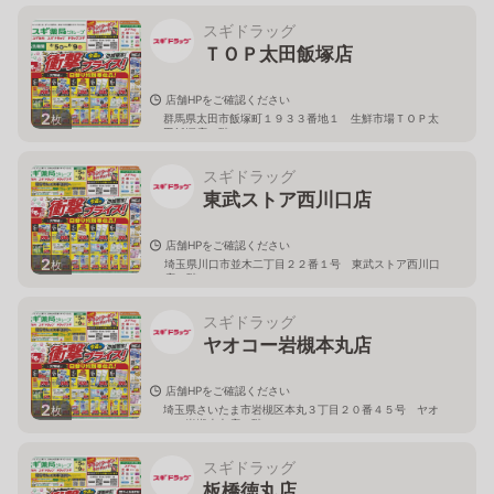
スギドラッグ
ＴＯＰ太田飯塚店
店舗HPをご確認ください
2
群馬県太田市飯塚町１９３３番地１ 生鮮市場ＴＯＰ太
枚
田飯塚店１階
スギドラッグ
東武ストア西川口店
店舗HPをご確認ください
2
埼玉県川口市並木二丁目２２番１号 東武ストア西川口
枚
店２階
スギドラッグ
ヤオコー岩槻本丸店
店舗HPをご確認ください
2
埼玉県さいたま市岩槻区本丸３丁目２０番４５号 ヤオ
枚
コー岩槻本丸店２階
スギドラッグ
板橋徳丸店