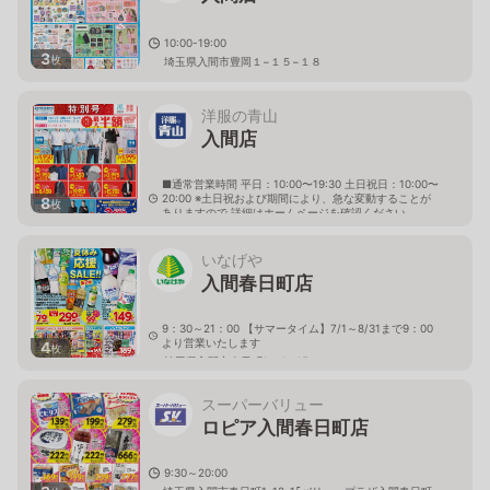
10:00-19:00
3
枚
埼玉県入間市豊岡１−１５−１８
洋服の青山
入間店
■通常営業時間 平日：10:00〜19:30 土日祝日：10:00〜
20:00 ※土日祝および期間により、急な変動することが
8
枚
ありますので 詳細はホームページを確認ください
埼玉県入間市扇台二丁目6番16号
いなげや
入間春日町店
9：30～21：00 【サマータイム】7/1～8/31まで9：00
より営業いたします
4
枚
埼玉県入間市春日町1－4－15
スーパーバリュー
ロピア入間春日町店
9:30～20:00