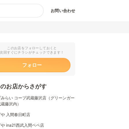
お問い合わせ
このお店をフォローしておくと
次回すぐにチラシがチェックできます！
フォロー
くのお店からさがす
プみらい コープ武蔵藤沢店（グリーンガー
武蔵藤沢内）
げや 入間春日町店
や ina21西武入間ペペ店