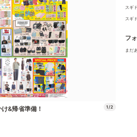
スギ
スギ
フ
まだ
1/2
かけ&帰省準備！