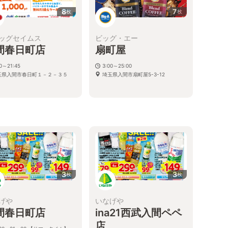
8
7
枚
枚
ッグセイムス
ビッグ・エー
間春日町店
扇町屋
30～21:45
3:00～25:00
玉県入間市春日町１－２－３５
埼玉県入間市扇町屋5-3-12
3
3
枚
枚
げや
いなげや
間春日町店
ina21西武入間ペペ
店