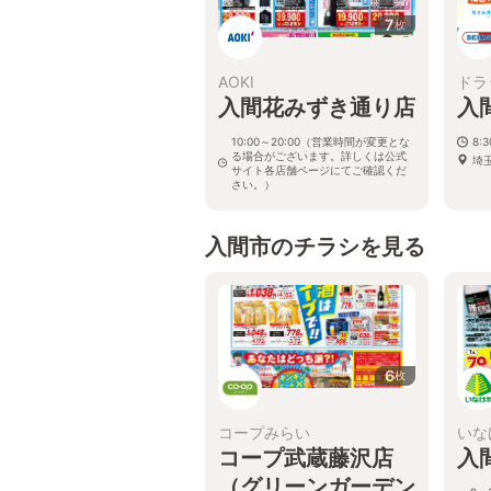
7
枚
AOKI
ドラ
入間花みずき通り店
入
10:00～20:00（営業時間が変更とな
8:
る場合がございます。詳しくは公式
埼
サイト各店舗ページにてご確認くだ
さい。）
埼玉県入間市扇台3-6
入間市のチラシを見る
6
枚
コープみらい
いな
コープ武蔵藤沢店
入
（グリーンガーデン