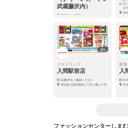
9：
7/
武蔵藤沢内）
ま
埼
9時30分～23時
埼玉県入間市東藤沢3-4-1
2
枚
スギドラッグ
業務
入間駅前店
入
店舗HPをご確認ください
8:
埼玉県入間市豊岡１丁目４番１０号
埼
ファッションセンターしま