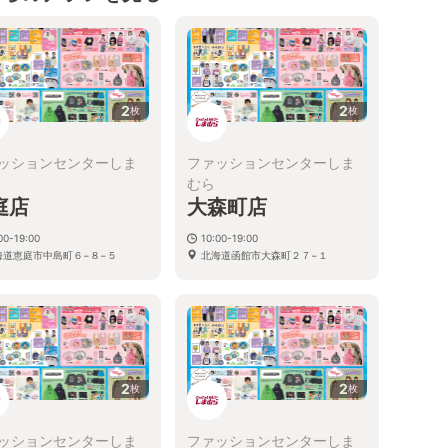
2
2
枚
枚
ッションセンターしま
ファッションセンターしま
むら
庭店
大森町店
00-19:00
10:00-19:00
海道恵庭市中島町６−８−５
北海道函館市大森町２７−１
2
2
枚
枚
ッションセンターしま
ファッションセンターしま