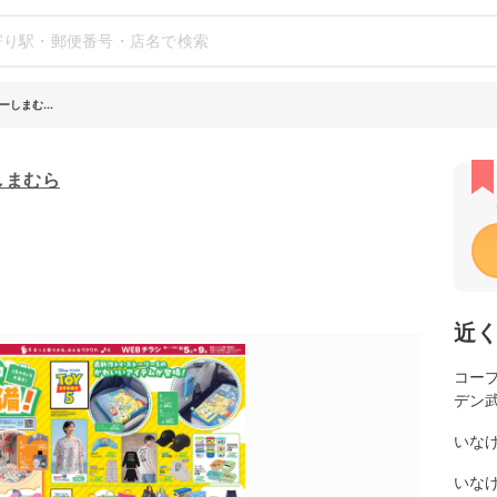
しまむ...
しまむら
近
コー
デン
いな
いなげ