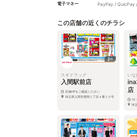
電子マネー
PayPay / QuicPay 
この店舗の近くのチラシ
2
枚
スギドラッグ
いな
入間駅前店
in
店
店舗HPをご確認ください
埼玉県入間市豊岡１丁目４番１０号
10
埼
ペ