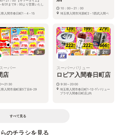
30～21：00 【サマータイム】
1～8/31まで9：00より営業いたし
す
10：00～21：00
玉県入間市春日町1－4－15
埼玉県入間市河原町2－1西武入間ペ
ペ内
3
2
枚
枚
スーパー
スーパーバリュー
間店
ロピア入間春日町店
30〜21:30
9:30～20:00
玉県入間市扇町屋5丁目6-29
埼玉県入間市春日町1-12-1｢バリュー
プラザ入間春日町店｣内
すべて見る
むらのチラシを見る