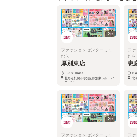
2
枚
ファッションセンターしま
ファ
むら
むら
厚別東店
恵
10:00-19:00
10:
北海道札幌市厚別区厚別東５条７−１
北
２−１０
2
枚
ファッションセンターしま
ファ