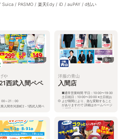
/ Suica / PASMO / 楽天Edy / iD / auPAY / d払い
3
8
枚
枚
げや
洋服の青山
a21西武入間ペペ
入間店
■通常営業時間 平日：10:00〜19:30
土日祝日：10:00〜20:00 ※土日祝お
：00～21：00
よび期間により、急な変動すること
がありますので 詳細はホームページ
玉県入間市河原町2－1西武入間ペ
を確認ください
内
埼玉県入間市扇台二丁目6番16号