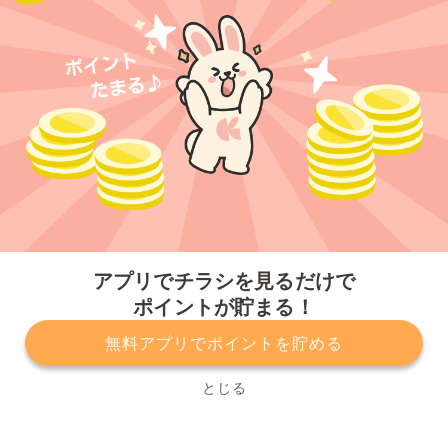
今すぐアプリをダウンロードする
アプリでチラシを見るだけで
ポイントが貯まる！
無料アプリでポイントを貯める
プライバシーポリシー
利用規約
運営会社
サービスに関してのお問い合わせ
チラシ掲載をお考えの方
とじる
Copyright© Kurashiru, Inc. All Rights Reserved.