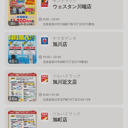
サンドラッグ
ウェスタン川端店
9:00～20:00
8
枚
北海道旭川市川端町7条10丁目2213番地
ヤマダデンキ
旭川店
10:00～20:30
40
枚
北海道旭川市緑町12丁目2719番地1
ツルハドラッグ
旭川近文店
9:00〜21:50
20
枚
北海道旭川市北門町14丁目2144-129
ツルハドラッグ
旭町店