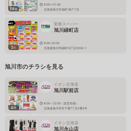
9:00〜21:45
19
枚
北海道旭川市旭町1条7丁目
業務スーパー
旭川緑町店
9:00-20:00
3
枚
北海道旭川市緑町18丁目3034-1
旭川市のチラシを見る
イオン北海道
旭川駅前店
8:00～22:00（直営売場）
6
枚
北海道旭川市宮下通7丁目2番5号
イオン北海道
旭川永山店