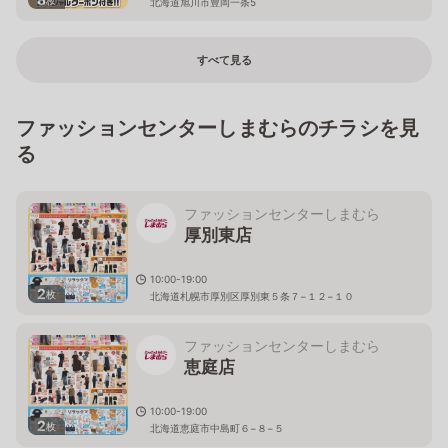
北海道旭川市豊岡一条5
すべて見る
ファッションセンターしまむらのチラシを見
る
ファッションセンターしまむら
厚別東店
10:00-19:00
2
枚
北海道札幌市厚別区厚別東５条７−１２−１０
ファッションセンターしまむら
恵庭店
10:00-19:00
2
枚
北海道恵庭市中島町６−８−５