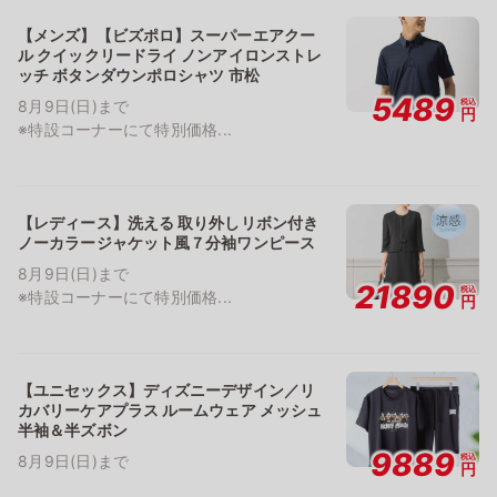
【メンズ】【ビズポロ】スーパーエアクー
ル クイックリードライ ノンアイロンストレ
ッチ ボタンダウンポロシャツ 市松
5489
税込
8月9日(日)まで
円
※特設コーナーにて特別価格...
【レディース】洗える 取り外しリボン付き
ノーカラージャケット風７分袖ワンピース
8月9日(日)まで
21890
税込
※特設コーナーにて特別価格...
円
【ユニセックス】ディズニーデザイン／リ
カバリーケアプラス ルームウェア メッシュ
半袖＆半ズボン
9889
税込
8月9日(日)まで
円