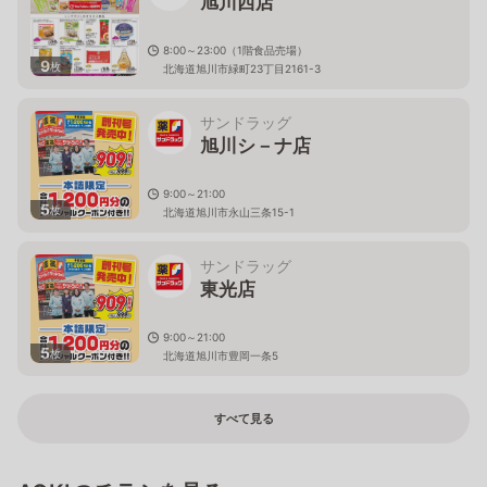
旭川西店
8:00～23:00（1階食品売場）
9
枚
北海道旭川市緑町23丁目2161-3
サンドラッグ
旭川シ－ナ店
9:00～21:00
5
枚
北海道旭川市永山三条15-1
サンドラッグ
東光店
9:00～21:00
5
枚
北海道旭川市豊岡一条5
すべて見る