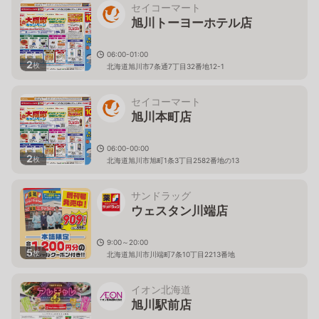
セイコーマート
旭川トーヨーホテル店
06:00-01:00
2
枚
北海道旭川市7条通7丁目32番地12-1
セイコーマート
旭川本町店
06:00-00:00
2
枚
北海道旭川市旭町1条3丁目2582番地の13
サンドラッグ
ウェスタン川端店
9:00～20:00
5
枚
北海道旭川市川端町7条10丁目2213番地
イオン北海道
旭川駅前店