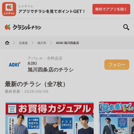
北海道
旭川市
AOKI 旭川四条店
アパレル・衣料品店
AOKI
フォロー
旭川四条店のチラシ
最新のチラシ（全7枚）
最終更新：2026/08/06