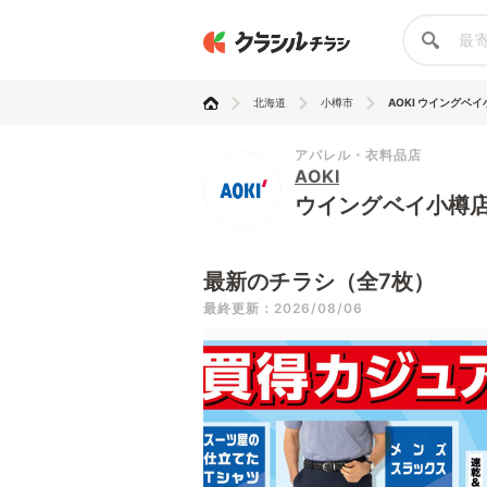
北海道
小樽市
AOKI ウイングベ
アパレル・衣料品店
AOKI
ウイングベイ小樽
最新のチラシ（全7枚）
最終更新：2026/08/06