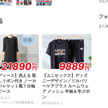
ラルズ
フ
品
まだ
21890
9889
税込
税込
円
円
ディース】洗える 取
【ユニセックス】ディズ
しリボン付き ノーカ
ニーデザイン／リカバリ
ジャケット風７分袖
ーケアプラス ルームウェ
ピース
ア メッシュ 半袖＆半ズボ
ン
(日)まで
ーナーにて特別価格適用...
8月9日(日)まで