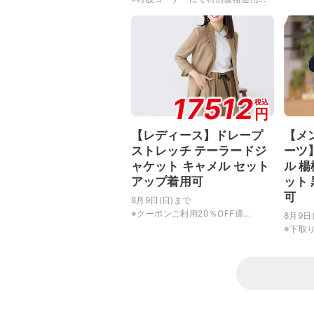
17512
税込
円
【レディース】ドレープ
【メ
ストレッチ テーラードジ
ーツ
ャケット キャメル セット
ル 
アップ着用可
ット
可
8月9日(日)まで
※クーポンご利用20％OFF適...
8月9日
※下取り