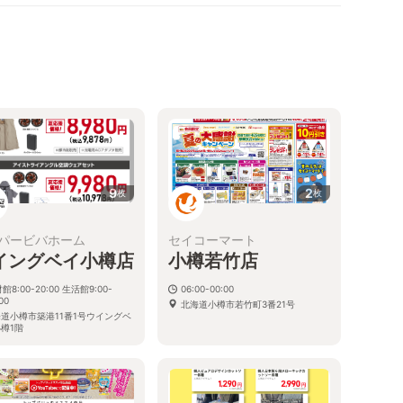
9
2
枚
枚
パービバホーム
セイコーマート
イングベイ小樽店
小樽若竹店
館8:00-20:00 生活館9:00-
06:00-00:00
00
北海道小樽市若竹町3番21号
道小樽市築港11番1号ウイングベ
樽1階