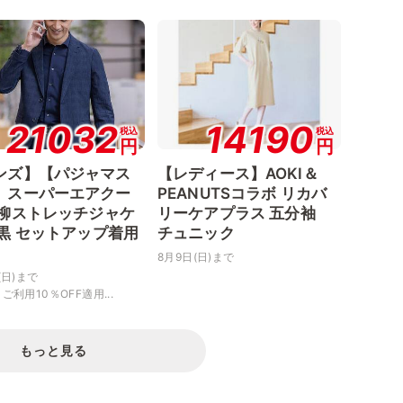
21032
14190
税込
税込
円
円
ンズ】【パジャマス
【レディース】AOKI＆
】スーパーエアクー
PEANUTSコラボ リカバ
楊柳ストレッチジャケ
リーケアプラス 五分袖
 黒 セットアップ着用
チュニック
8月9日(日)まで
(日)まで
ご利用10％OFF適用...
もっと見る