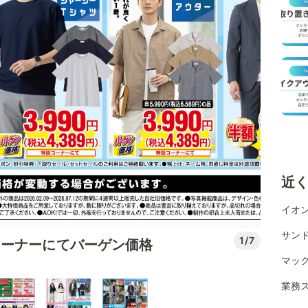
近
イオン
サン
1/7
コーナーにてバーゲン価格
マッ
業務ス