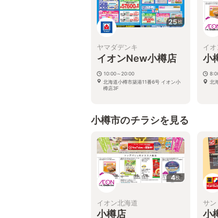
25
枚
ヤマダデンキ
イオ
イオンNew小樽店
小
10:00～20:00
8:
北海道小樽市築港11番6号 イオン小
北海
樽店3F
小樽市のチラシを見る
4
枚
イオン北海道
サン
小樽店
小