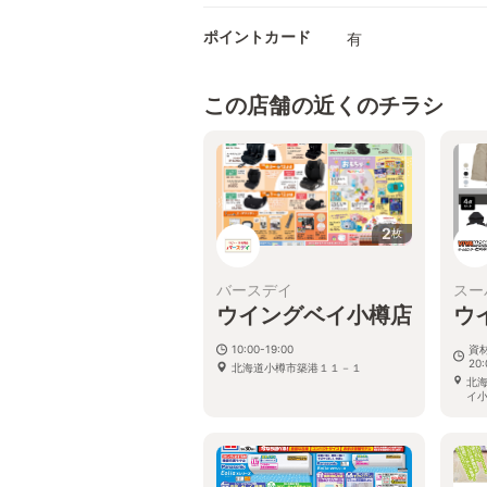
ポイントカード
有
この店舗の近くのチラシ
2
枚
バースデイ
スー
ウイングベイ小樽店
ウ
10:00-19:00
資材
20:
北海道小樽市築港１１－１
北海
イ小