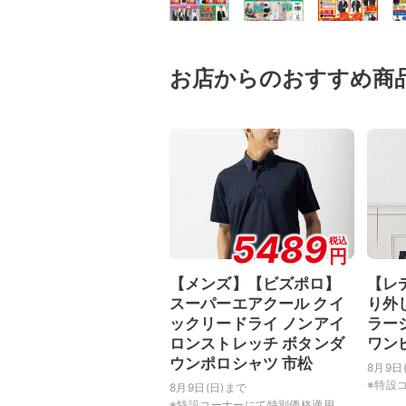
お店からのおすすめ商
5489
税込
円
【メンズ】【ビズポロ】
【レ
スーパーエアクール クイ
り外
ックリードライ ノンアイ
ラー
ロンストレッチ ボタンダ
ワン
ウンポロシャツ 市松
8月9日
※特設コ
8月9日(日)まで
※特設コーナーにて特別価格適用...