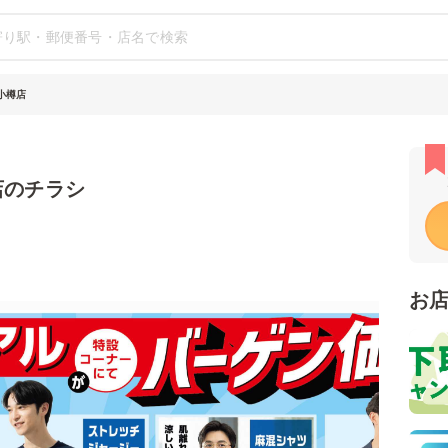
イ小樽店
店のチラシ
お