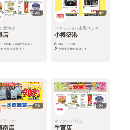
4
4
枚
枚
ン北海道
ファッション市場サンキ
樽店
小樽築港
00～21:45（1階食品売場）
9:30～18:30
道小樽市築港11-6
北海道小樽市築港8-11
5
2
枚
枚
ドラッグ
マックスバリュ
樽南店
手宮店