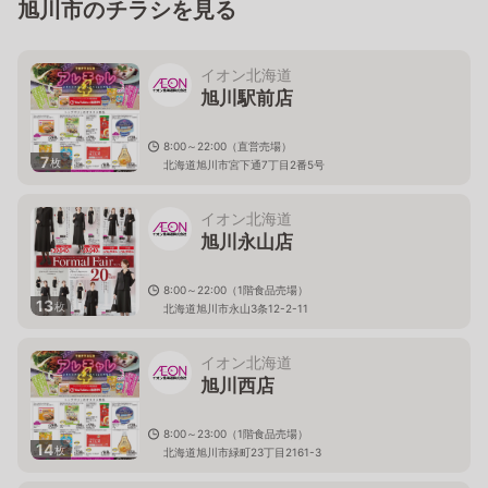
旭川市のチラシを見る
イオン北海道
旭川駅前店
8:00～22:00（直営売場）
7
枚
北海道旭川市宮下通7丁目2番5号
イオン北海道
旭川永山店
8:00～22:00（1階食品売場）
13
枚
北海道旭川市永山3条12-2-11
イオン北海道
旭川西店
8:00～23:00（1階食品売場）
14
枚
北海道旭川市緑町23丁目2161-3