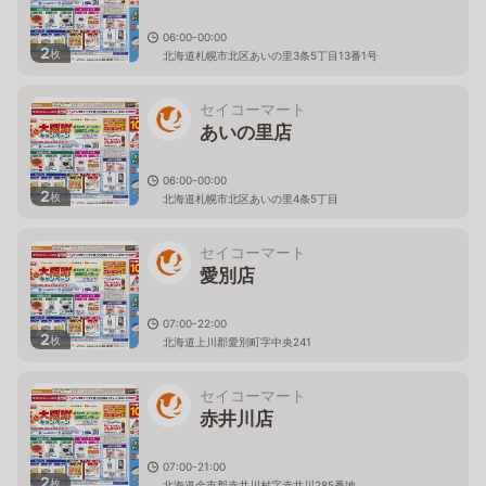
06:00-00:00
2
枚
北海道札幌市北区あいの里3条5丁目13番1号
セイコーマート
あいの里店
06:00-00:00
2
枚
北海道札幌市北区あいの里4条5丁目
セイコーマート
愛別店
07:00-22:00
2
枚
北海道上川郡愛別町字中央241
セイコーマート
赤井川店
07:00-21:00
2
枚
北海道余市郡赤井川村字赤井川285番地