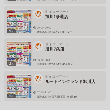
セイコーマート
旭川1条通店
06:00-00:00
2
枚
北海道旭川市1条通8丁目右10号
セイコーマート
旭川7条店
06:00-23:00
2
枚
北海道旭川市7条西1丁目1番17号
セイコーマート
ルートイングランド旭川店
07:00-22:00
2
枚
北海道旭川市宮下通8丁目1962番地1