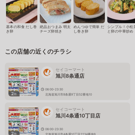
基本の和食 だし巻
絶品おつまみ 明太
めんつゆで簡単 だ
シンプル！小松
き卵
チーズ卵焼き
し巻き卵
と卵の中華炒め
この店舗の近くのチラシ
セイコーマート
旭川8条通店
06:00-23:30
2
枚
北海道旭川市8条通9丁目52番地10
セイコーマート
旭川4条通10丁目店
06:00-23:30
2
枚
北海道旭川市4条通10丁目2234番地9