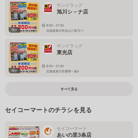
サンドラッグ
旭川シ－ナ店
9:00～21:00
5
枚
北海道旭川市永山三条15-1
サンドラッグ
東光店
9:00～21:00
5
枚
北海道旭川市豊岡一条5
すべて見る
セイコーマートのチラシを見る
セイコーマート
あいの里3条店