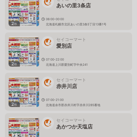
あいの里3条店
06:00-00:00
2
枚
北海道札幌市北区あいの里3条5丁目13番1号
セイコーマート
愛別店
07:00-22:00
2
枚
北海道上川郡愛別町字中央241
セイコーマート
赤井川店
07:00-21:00
2
枚
北海道余市郡赤井川村字赤井川285番地
セイコーマート
あかつか天塩店