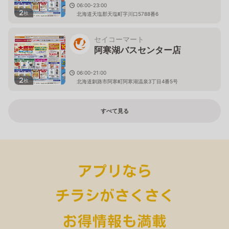
06:00-23:00
2
枚
北海道天塩郡天塩町字川口5788番6
セイコーマート
阿寒湖バスセンター店
06:00-21:00
2
枚
北海道釧路市阿寒町阿寒湖温泉3丁目4番5号
すべて見る