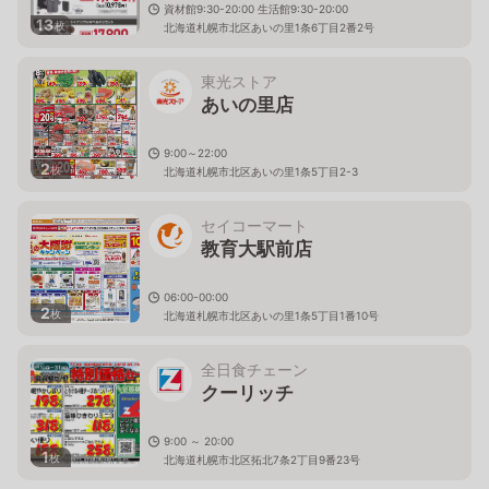
資材館9:30-20:00 生活館9:30-20:00
13
枚
北海道札幌市北区あいの里1条6丁目2番2号
東光ストア
あいの里店
9:00～22:00
2
枚
北海道札幌市北区あいの里1条5丁目2-3
セイコーマート
教育大駅前店
06:00-00:00
2
枚
北海道札幌市北区あいの里1条5丁目1番10号
全日食チェーン
クーリッチ
9:00 ～ 20:00
1
枚
北海道札幌市北区拓北7条2丁目9番23号