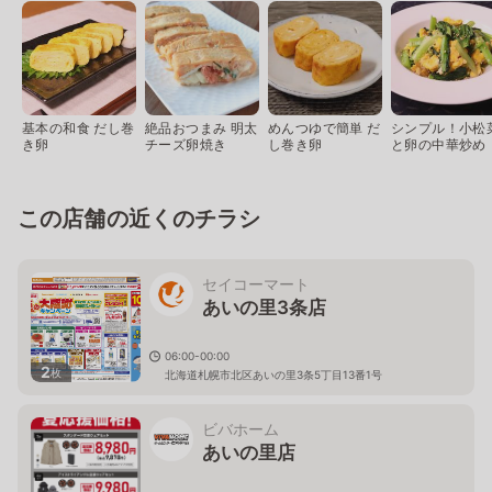
基本の和食 だし巻
絶品おつまみ 明太
めんつゆで簡単 だ
シンプル！小松
き卵
チーズ卵焼き
し巻き卵
と卵の中華炒め
この店舗の近くのチラシ
セイコーマート
あいの里3条店
06:00-00:00
2
枚
北海道札幌市北区あいの里3条5丁目13番1号
ビバホーム
あいの里店