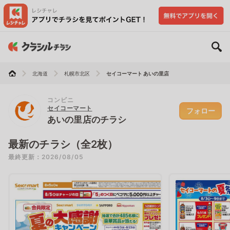
北海道
札幌市北区
セイコーマート あいの里店
コンビニ
セイコーマート
フォロー
あいの里店のチラシ
最新のチラシ（全2枚）
最終更新：2026/08/05