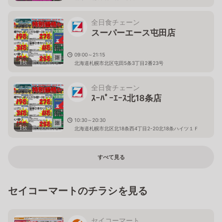
全日食チェーン
スーパーエース屯田店
09:00～21:15
1
枚
北海道札幌市北区屯田5条3丁目2番23号
全日食チェーン
ｽｰﾊﾟｰｴｰｽ北18条店
10:30～20:30
1
枚
北海道札幌市北区北18条西4丁目2-20北18条ハイツ１Ｆ
すべて見る
セイコーマートのチラシを見る
セイコーマート