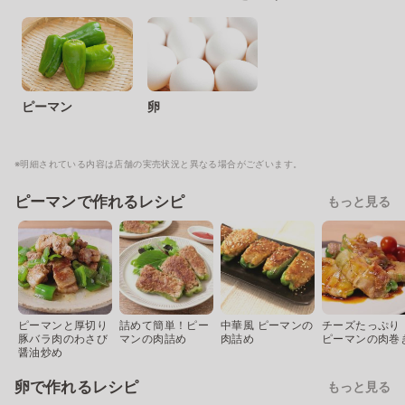
ピーマン
卵
※明細されている内容は店舗の実売状況と異なる場合がございます。
ピーマンで作れるレシピ
もっと見る
ピーマンと厚切り
詰めて簡単！ピー
中華風 ピーマンの
チーズたっぷり
豚バラ肉のわさび
マンの肉詰め
肉詰め
ピーマンの肉巻
醤油炒め
卵で作れるレシピ
もっと見る