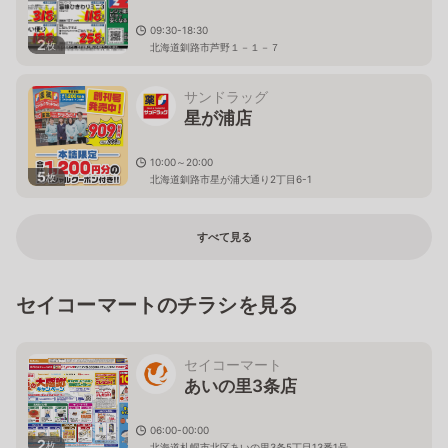
09:30-18:30
2
枚
北海道釧路市芦野１－１－７
サンドラッグ
星が浦店
10:00～20:00
5
枚
北海道釧路市星が浦大通り2丁目6-1
すべて見る
セイコーマートのチラシを見る
セイコーマート
あいの里3条店
06:00-00:00
2
枚
北海道札幌市北区あいの里3条5丁目13番1号