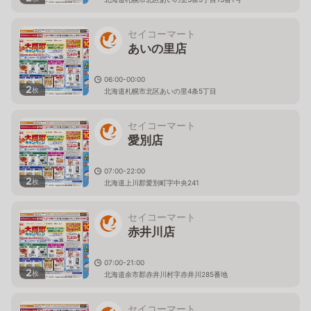
セイコーマート
あいの里店
06:00-00:00
2
枚
北海道札幌市北区あいの里4条5丁目
セイコーマート
愛別店
07:00-22:00
2
枚
北海道上川郡愛別町字中央241
セイコーマート
赤井川店
07:00-21:00
2
枚
北海道余市郡赤井川村字赤井川285番地
セイコーマート