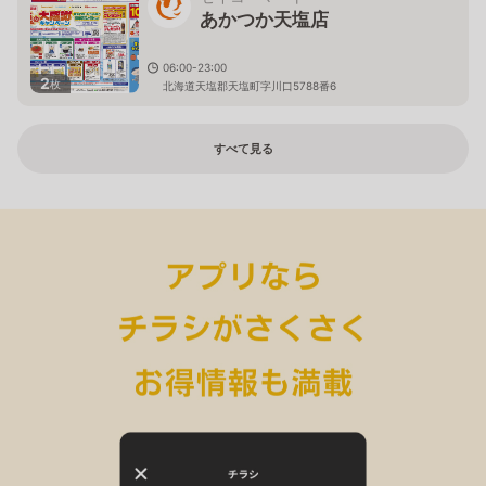
あかつか天塩店
06:00-23:00
2
枚
北海道天塩郡天塩町字川口5788番6
すべて見る