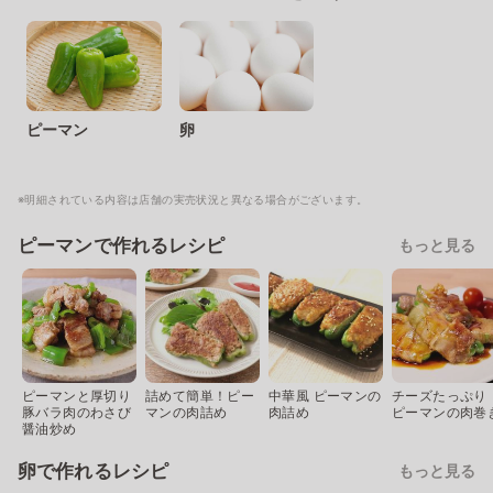
ピーマン
卵
※明細されている内容は店舗の実売状況と異なる場合がございます。
ピーマンで作れるレシピ
もっと見る
ピーマンと厚切り
詰めて簡単！ピー
中華風 ピーマンの
チーズたっぷり
豚バラ肉のわさび
マンの肉詰め
肉詰め
ピーマンの肉巻
醤油炒め
卵で作れるレシピ
もっと見る