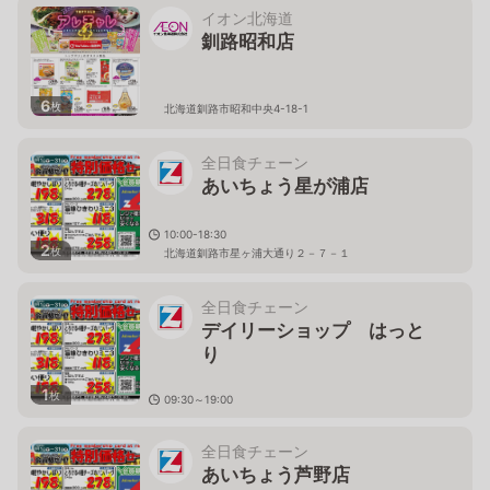
イオン北海道
釧路昭和店
6
枚
北海道釧路市昭和中央4-18-1
全日食チェーン
あいちょう星が浦店
10:00-18:30
2
枚
北海道釧路市星ヶ浦大通り２－７－１
全日食チェーン
デイリーショップ はっと
り
1
枚
09:30～19:00
北海道釧路市住吉２丁目４番１号
全日食チェーン
あいちょう芦野店