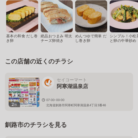
基本の和食 だし巻
絶品おつまみ 明太
めんつゆで簡単 だ
シンプル！小松
き卵
チーズ卵焼き
し巻き卵
と卵の中華炒め
この店舗の近くのチラシ
セイコーマート
阿寒湖温泉店
07:00-00:00
2
枚
北海道釧路市阿寒町阿寒湖温泉4丁目3番46
釧路市のチラシを見る