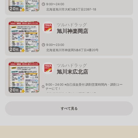
9:00〜24:00
20
枚
北海道旭川市大町3条5丁目2397-18
ツルハドラッグ
旭川神楽岡店
9:00〜23:00
20
枚
北海道旭川市神楽岡5条6丁目4番20号
ツルハドラッグ
旭川末広北店
9:00～24:00 ※自己採血受付:調剤営業時間内・調剤コー
ナーにて！
20
枚
北海道旭川市末広1条10丁目1番20号
すべて見る