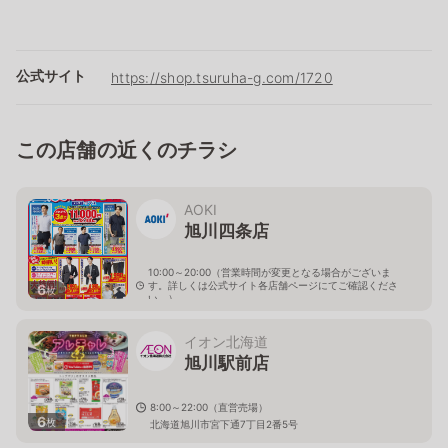
公式サイト
https://shop.tsuruha-g.com/1720
この店舗の近くのチラシ
AOKI
旭川四条店
10:00～20:00（営業時間が変更となる場合がございま
す。詳しくは公式サイト各店舗ページにてご確認くださ
6
枚
い。）
北海道旭川市４条西2-2-3
イオン北海道
旭川駅前店
8:00～22:00（直営売場）
6
枚
北海道旭川市宮下通7丁目2番5号