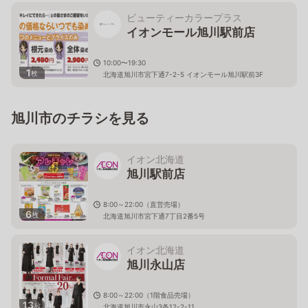
ビューティーカラープラス
イオンモール旭川駅前店
10:00〜19:30
1
枚
北海道旭川市宮下通7-2-5 イオンモール旭川駅前3F
旭川市のチラシを見る
イオン北海道
旭川駅前店
8:00～22:00（直営売場）
6
枚
北海道旭川市宮下通7丁目2番5号
イオン北海道
旭川永山店
8:00～22:00（1階食品売場）
13
枚
北海道旭川市永山3条12-2-11