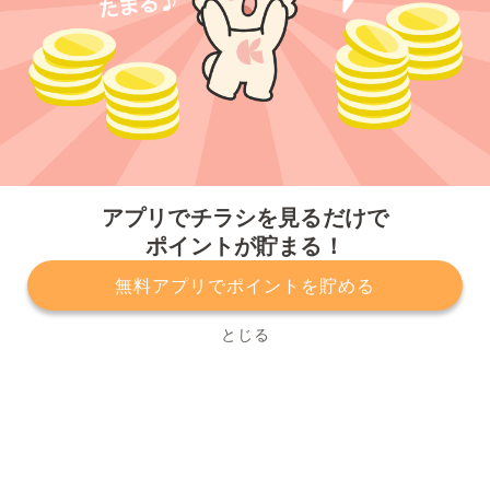
今すぐアプリをダウンロードする
アプリでチラシを見るだけで
ポイントが貯まる！
無料アプリでポイントを貯める
プライバシーポリシー
利用規約
運営会社
サービスに関してのお問い合わせ
チラシ掲載をお考えの方
とじる
Copyright© Kurashiru, Inc. All Rights Reserved.