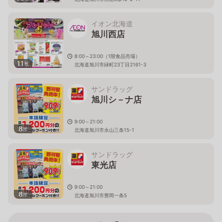
イオン北海道
旭川西店
8:00～23:00（1階食品売場）
11
枚
北海道旭川市緑町23丁目2161-3
サンドラッグ
旭川シ－ナ店
9:00～21:00
8
枚
北海道旭川市永山三条15-1
サンドラッグ
東光店
9:00～21:00
8
枚
北海道旭川市豊岡一条5