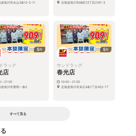
道旭川市永山3条12-2-11
北海道旭川市緑町23丁目2161-3
5
5
枚
枚
ドラッグ
サンドラッグ
光店
春光店
00～21:00
10:00～21:00
海道旭川市豊岡一条5
北海道旭川市末広4条1丁目452-77
すべて見る
見る