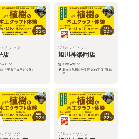
22
22
枚
枚
ハドラッグ
ツルハドラッグ
平店
旭川神楽岡店
00〜21:00
9:00〜23:00
海道赤平市字赤平540番1
北海道旭川市神楽岡5条6丁目4番20
号
22
22
枚
枚
ハドラッグ
ツルハドラッグ