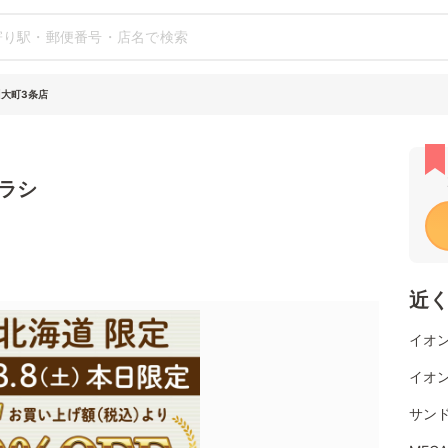
川大町3条店
ラシ
近
イオ
イオ
サン