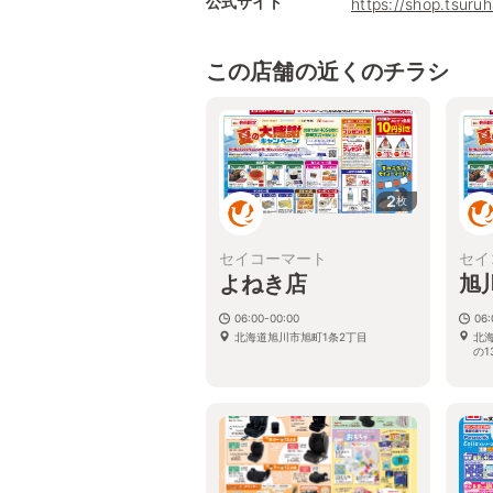
公式サイト
https://shop.tsuru
この店舗の近くのチラシ
2
枚
セイコーマート
セイ
よねき店
旭
06:00-00:00
06:
北海道旭川市旭町1条2丁目
北海
の1