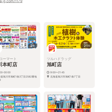
ha-g.com/1179
2
21
枚
枚
コーマート
ツルハドラッグ
川本町店
旭町店
00-00:00
9:00〜21:45
道旭川市旭町1条3丁目2582番地
北海道旭川市旭町1条7丁目
3