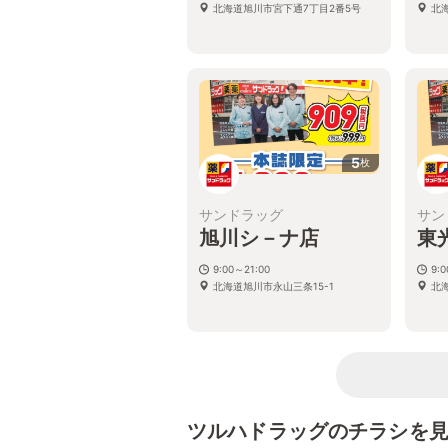
北海道旭川市宮下通7丁目2番5号
北海
5
枚
サンドラッグ
サン
旭川シ－ナ店
東
9:00～21:00
9:
北海道旭川市永山三条15-1
北
ツルハドラッグのチラシを