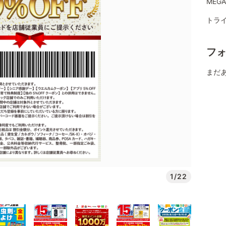
MEG
トライ
フ
まだ
1/22