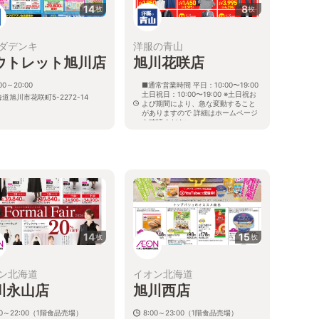
14
8
枚
枚
ダデンキ
洋服の青山
ウトレット旭川店
旭川花咲店
:00～20:00
■通常営業時間 平日：10:00〜19:00
土日祝日：10:00〜19:00 ※土日祝お
道旭川市花咲町5-2272-14
よび期間により、急な変動すること
がありますので 詳細はホームページ
を確認ください
北海道旭川市花咲町五丁目2272番67
14
15
枚
枚
ン北海道
イオン北海道
川永山店
旭川西店
00～22:00（1階食品売場）
8:00～23:00（1階食品売場）