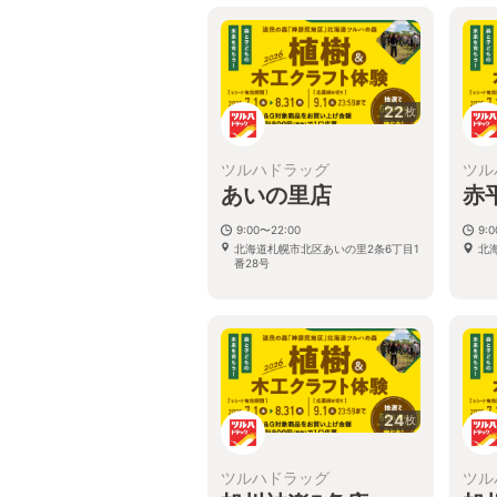
22
枚
ツルハドラッグ
ツル
あいの里店
赤
9:00〜22:00
9:
北海道札幌市北区あいの里2条6丁目1
北
番28号
24
枚
ツルハドラッグ
ツル