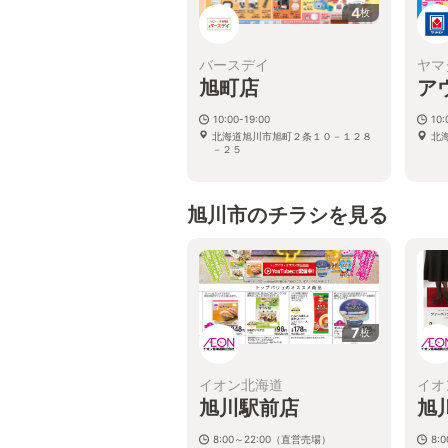
4
枚
バースデイ
ヤマ
旭町店
ア
10:00-19:00
10
北海道旭川市旭町２条１０－１２８
北海
－２５
旭川市のチラシを見る
7
枚
イオン北海道
イオ
旭川駅前店
旭
8:00～22:00（直営売場）
8: