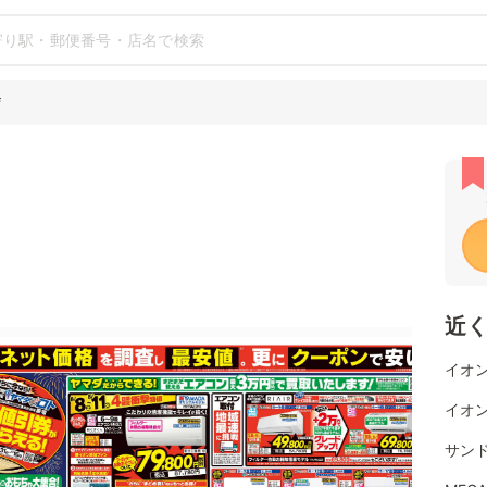
店
近
イオ
イオ
サン