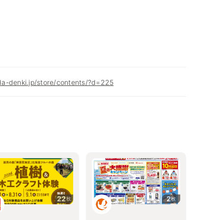
a-denki.jp/store/contents/?d=225
22
2
枚
枚