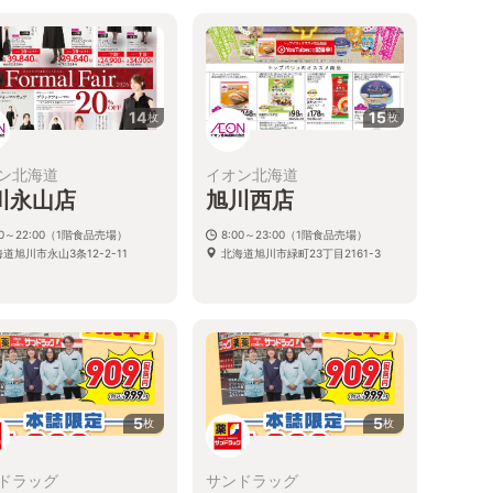
14
15
枚
枚
ン北海道
イオン北海道
川永山店
旭川西店
00～22:00（1階食品売場）
8:00～23:00（1階食品売場）
道旭川市永山3条12-2-11
北海道旭川市緑町23丁目2161-3
5
5
枚
枚
ドラッグ
サンドラッグ