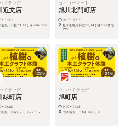
ハドラッグ
セイコーマート
川近文店
旭川北門町店
00〜21:50
06:00-00:00
道旭川市北門町14丁目2144-129
北海道旭川市北門町14丁目2144番地
125
22
21
枚
枚
ハドラッグ
ツルハドラッグ
川緑町店
旭町店
00〜22:00
9:00〜21:45
道旭川市緑町20丁目2752-7
北海道旭川市旭町1条7丁目