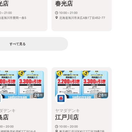
光店
春光店
00～21:00
10:00～21:00
海道旭川市豊岡一条5
北海道旭川市末広4条1丁目452-77
すべて見る
る
28
28
枚
枚
ダデンキ
ヤマダデンキ
島店
江戸川店
:00～20:00
10:00～20:00
京都昭島市松原町2丁目14-6
東京都江戸川区松江2丁目29番7号