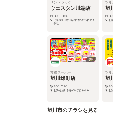
サンドラッグ
ツル
ウェスタン川端店
旭
9:00～20:00
9:
北海道旭川市川端町7条10丁目2213
北海
番地
3
枚
業務スーパー
ツル
旭川緑町店
旭
9:00-20:00
9:
北海道旭川市緑町18丁目3034-1
北海
旭川市のチラシを見る