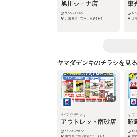
旭川シ－ナ店
東
9:00～21:00
9:
北海道旭川市永山三条15-1
北
ヤマダデンキのチラシを見
12
枚
ヤマダデンキ
ヤマ
アウトレット南砂店
昭
10:00～20:00
10
東京都江東区南砂2丁目32-1
東