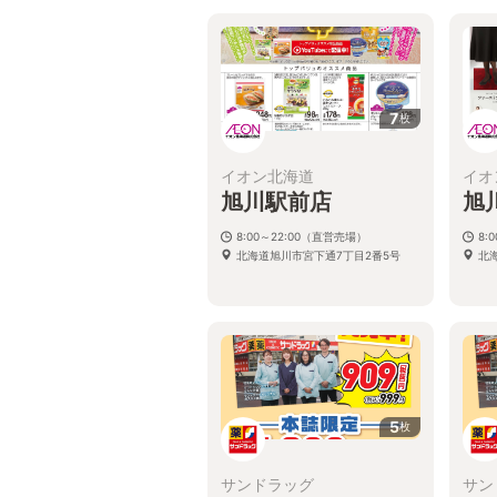
7
枚
イオン北海道
イオ
旭川駅前店
旭
8:00～22:00（直営売場）
8:
北海道旭川市宮下通7丁目2番5号
北海
5
枚
サンドラッグ
サン