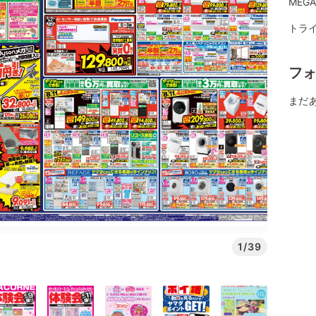
MEG
トライ
フ
まだ
1/39