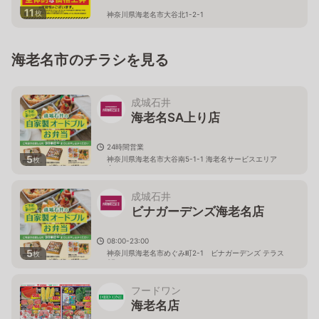
11
枚
神奈川県海老名市大谷北1-2-1
海老名市のチラシを見る
成城石井
海老名SA上り店
24時間営業
5
神奈川県海老名市大谷南5-1-1 海老名サービスエリア
枚
内
成城石井
ビナガーデンズ海老名店
08:00-23:00
5
神奈川県海老名市めぐみ町2-1 ビナガーデンズ テラス
枚
3F
フードワン
海老名店