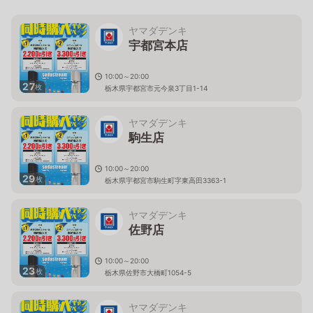
ヤマダデンキ
宇都宮本店
10:00～20:00
27
枚
栃木県宇都宮市元今泉3丁目1-14
ヤマダデンキ
駒生店
10:00～20:00
29
枚
栃木県宇都宮市駒生町字東高田3363-1
ヤマダデンキ
佐野店
10:00～20:00
23
枚
栃木県佐野市大橋町1054-5
ヤマダデンキ