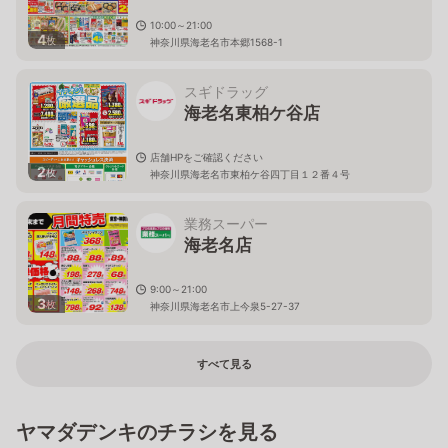
10:00～21:00
4
枚
神奈川県海老名市本郷1568-1
スギドラッグ
海老名東柏ケ谷店
店舗HPをご確認ください
2
枚
神奈川県海老名市東柏ケ谷四丁目１２番４号
業務スーパー
海老名店
9:00～21:00
3
枚
神奈川県海老名市上今泉5-27-37
すべて見る
ヤマダデンキのチラシを見る