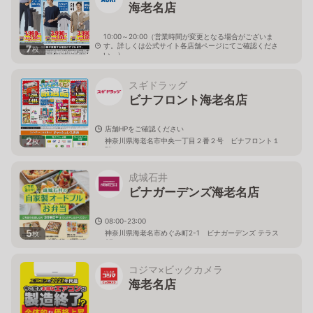
海老名店
10:00～20:00（営業時間が変更となる場合がございま
す。詳しくは公式サイト各店舗ページにてご確認くださ
7
枚
い。）
神奈川県海老名市中央2-1-21
スギドラッグ
ビナフロント海老名店
店舗HPをご確認ください
2
神奈川県海老名市中央一丁目２番２号 ビナフロント１
枚
階
成城石井
ビナガーデンズ海老名店
08:00-23:00
5
神奈川県海老名市めぐみ町2-1 ビナガーデンズ テラス
枚
3F
コジマ×ビックカメラ
海老名店