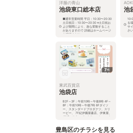
洋服の青山
AOK
池袋東口総本店
池
■通常営業時間 平日：10:30〜20:30
10
土日祝日：10:30〜20:30 ※土日祝お
る
よび期間により、急な変動すること
サ
がありますので 詳細はホームページ
さ
を確認ください
東京
東京都豊島区東池袋一丁目14番8号
第二ウエストビル１階
7
枚
東武百貨店
池袋店
B2F～3F：午前10時～午後8時 4F～
8F：午前10時～午後7時 6Fダイソ
ー、スタンダードプロダクツ、スリ
ーピー、 7F紀伊國屋書店、伊東屋、
JINS、スターバックスコーヒー、オ
ッシュマンズ 9Fボディーズ、9F・
10Fユニクロ：午前10時～午後8時
豊島区のチラシを見る
11F～15F（レストラン街スパイ
ス）：午前11時～午後10時 ※一部店