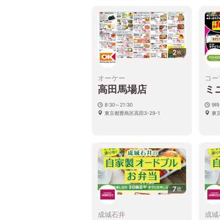
舗で営業時間が変更になる場合がご
ざいます。 ※営業時間につきまして
はホームページなどをご確認くださ
い。
東京都豊島区西池袋1-1-25
2
枚
オーケー
コー
高田馬場店
ミ
8:30～21:30
9時
東京都豊島区高田3-29-1
東京
7
枚
成城石井
成城