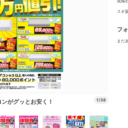
成城
スギ薬
フ
まだ
1/38
コンがグッとお安く！