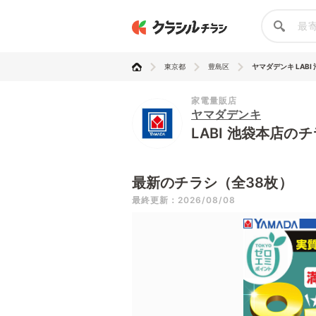
東京都
豊島区
ヤマダデンキ LABI
家電量販店
ヤマダデンキ
LABI 池袋本店の
最新のチラシ（全38枚）
最終更新：2026/08/08