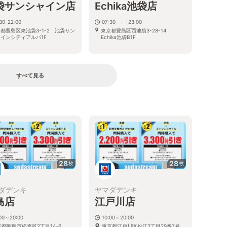
袋サンシャイン店
Echika池袋店
30-22:00
07:30 - 23:00
都豊島区東池袋3-1-2 池袋サン
東京都豊島区西池袋3-28-14
インシティアルパ1F
Echika池袋B1F
すべて見る
る
28
28
枚
枚
ダデンキ
ヤマダデンキ
島店
江戸川店
:00～20:00
10:00～20:00
京都昭島市松原町2丁目14-6
東京都江戸川区松江2丁目29番7号