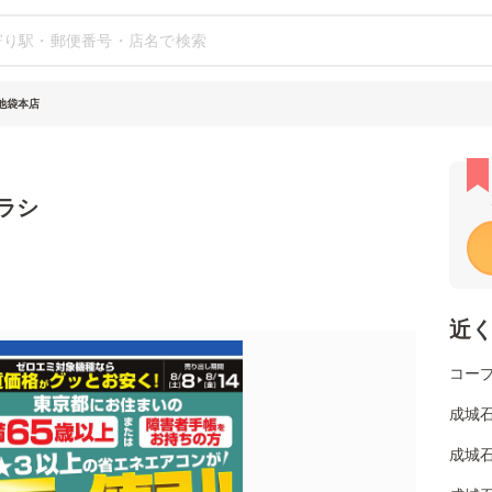
 池袋本店
チラシ
近
コー
成城
成城