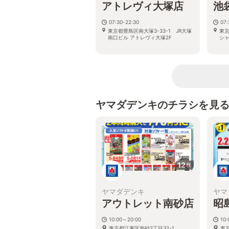
アトレヴィ大塚店
池
07:30-22:30
07:
東京都豊島区南大塚3-33-1 JR大塚
東京
南口ビル アトレヴィ大塚2F
シャ
ヤマダデンキのチラシを見
12
枚
ヤマダデンキ
ヤマ
アウトレット南砂店
昭
10:00～20:00
10
東京都江東区南砂2丁目32-1
東