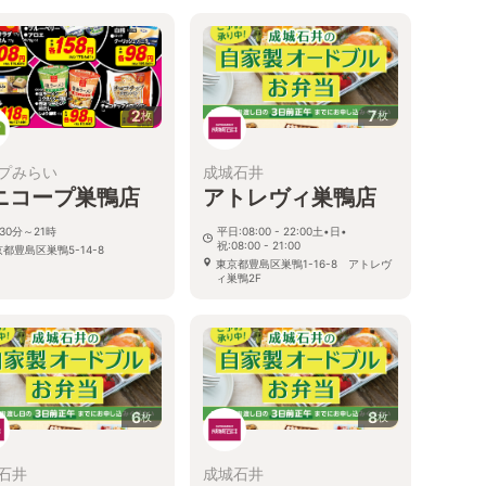
2
7
枚
枚
プみらい
成城石井
ニコープ巣鴨店
アトレヴィ巣鴨店
30分～21時
平日:08:00 - 22:00土•日•
祝:08:00 - 21:00
都豊島区巣鴨5-14-8
東京都豊島区巣鴨1-16-8 アトレヴ
ィ巣鴨2F
6
8
枚
枚
石井
成城石井