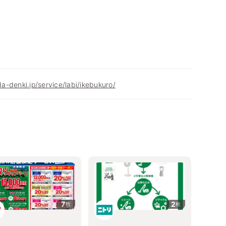
-denki.jp/service/labi/ikebukuro/
7
2
枚
枚