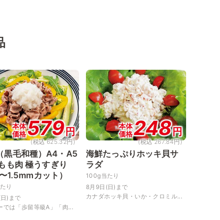
品
579
248
本体
本体
円
円
価格
価格
(税込 625.32円)
(税込 267.84円)
（黒毛和種）A4・A5
海鮮たっぷりホッキ貝サ
 もも肉 極うすぎり
ラダ
0〜1.5mmカット）
100g当たり
当たり
8月9日(日)まで
カナダホッキ貝・いか・クロミル...
(日)まで
では「歩留等級A」「肉...