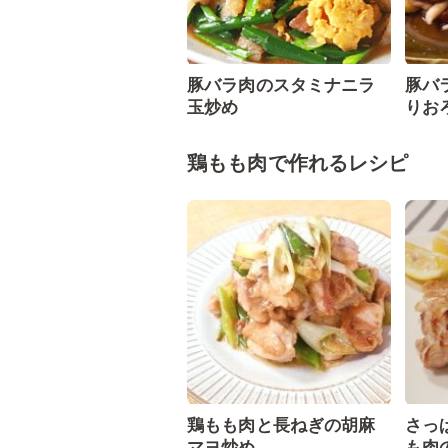
豚バラ肉のスタミナニラ
豚バ
玉炒め
りお
鶏もも肉で作れるレシピ
鶏もも肉と長ねぎの胡麻
さっ
マヨ炒め
も肉