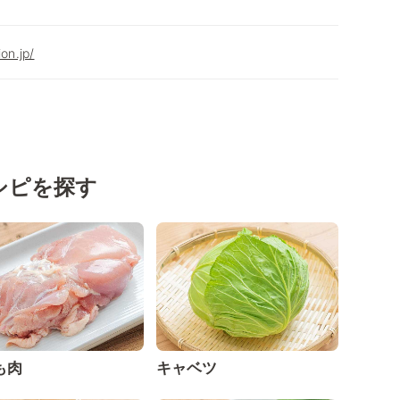
on.jp/
シピを探す
も肉
キャベツ