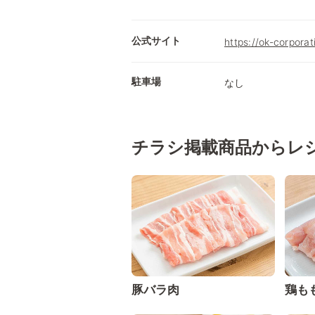
公式サイト
https://ok-corporati
駐車場
なし
チラシ掲載商品からレ
豚バラ肉
鶏も