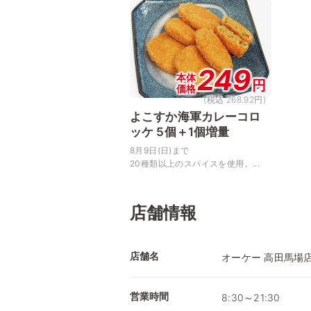
249
本体
円
価格
(税込 268.92円)
よこすか海軍カレーコロ
ッケ 5個＋1個増量
8月9日(日)まで
20種類以上のスパイスを使用。...
店舗情報
店舗名
オーケー 高田馬場
営業時間
8:30～21:30