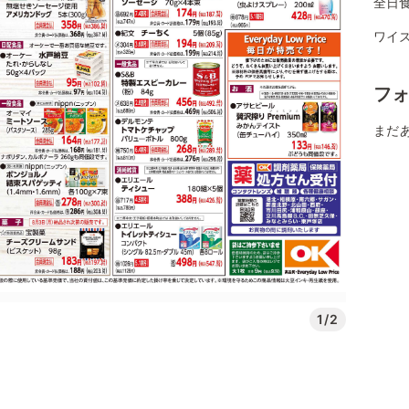
全日食
ワイ
フ
まだ
1/2