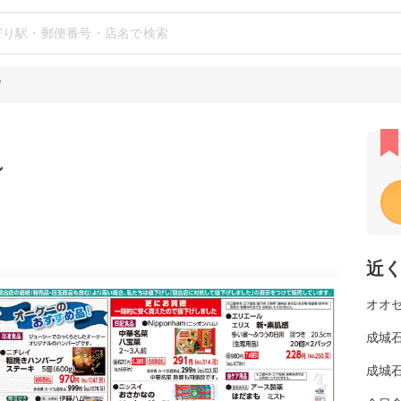
店
シ
近
オオゼ
成城石
成城石井