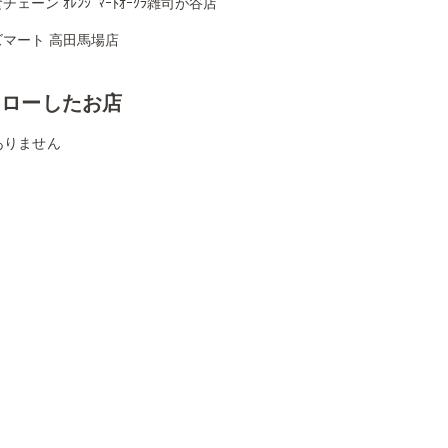
チェーン ｵﾚﾝｼﾞﾏｰﾄｵｰｸﾗ雑司が谷店
ズマート 高田馬場店
ォローしたお店
ありません