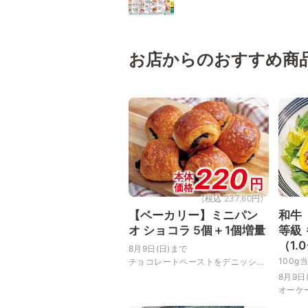
お店からのおすすめ商
220
本体
円
価格
(税込 237.60円)
【ベーカリー】ミニパン
和牛
オ ショコラ 5個＋1個増量
等級
（1.
8月9日(日)まで
100g
チョコレートペーストをデニッシ...
8月9日
オーケー