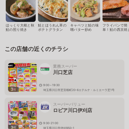
ほっくり大根と秋
鮭とほうれん草の
キャベツと鮭の味
フライパンで簡
鮭の照り焼き
ポテトグラタン
噌バター炒め
単！鮭の西京焼
この店舗の近くのチラシ
業務スーパー
川口芝店
9:00～19:30
3
枚
埼玉県川口市芝宮根町20-6エテルナ・ルミエーラ芝1号
スーパーバリュー
ロピア川口伊刈店
9:30-21:00
3
枚
埼玉県川口市伊刈950-1