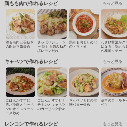
鶏もも肉で作れるレシピ
もっと見る
鶏もも肉と長ねぎ
さっぱりジューシ
鶏もも肉としめじ
わさび醤油がク
の胡麻マヨ炒め
ー 鶏もも肉のねぎ
のトマト煮
になる！鶏もも
塩レモンだれ
の和風ソテー
キャベツで作れるレシピ
もっと見る
ごはんがすすむ！
ごはんがすすむ！
キャベツと鮭の味
基本のロールキ
豚バラ肉とキャベ
チキンとキャベツ
噌バター炒め
ベツ
ツのオイスターソ
のガーリック炒め
ース炒め
レンコンで作れるレシピ
もっと見る