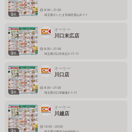
8:30～21:30
2
枚
埼玉県さいたま市緑区原山4-1-1
オーケー
川口末広店
8:30～21:30
2
枚
埼玉県川口市末広2-17-11
オーケー
川口店
8:30～21:30
2
枚
埼玉県川口市飯塚2-1-11
オーケー
川越店
10:00～20:00
2
枚
埼玉県川越市小仙波691-1