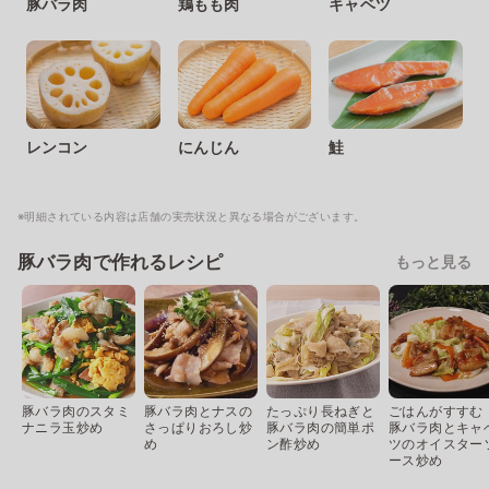
豚バラ肉
鶏もも肉
キャベツ
レンコン
にんじん
鮭
※明細されている内容は店舗の実売状況と異なる場合がございます。
豚バラ肉で作れるレシピ
もっと見る
豚バラ肉のスタミ
豚バラ肉とナスの
たっぷり長ねぎと
ごはんがすすむ
ナニラ玉炒め
さっぱりおろし炒
豚バラ肉の簡単ポ
豚バラ肉とキャ
め
ン酢炒め
ツのオイスター
ース炒め