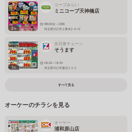
コープみらい
ミニコープ天神橋店
9時30分～20時
2
枚
埼玉県川口市上青木2-4-12
全日食チェーン
そうます
09:30～19:30
1
枚
埼玉県川口市蓮沼２５２
すべて見る
オーケーのチラシを見る
オーケー
浦和原山店