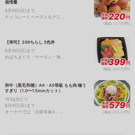
個増量
8月9日(日)まで
220
本体
チョコレートペーストをデニ...
円
価格
(税込 237.60円)
【寿司】399ちらし 3色丼
8月9日(日)まで
めばちまぐろ・サーモン・海...
399
本体
円
価格
(税込 430.92円)
和牛（黒毛和種）A4・A5等級 もも肉 極う
すぎり（1.0〜1.5mmカット）
100g当たり
579
本体
8月9日(日)まで
円
価格
オーケーでは「歩留等級A」...
(税込 625.32円)