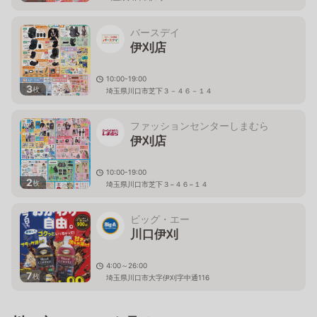
バースデイ
伊刈店
10:00-19:00
3
枚
埼玉県川口市芝下３－４６－１４
ファッションセンターしまむら
伊刈店
10:00-19:00
2
枚
埼玉県川口市芝下３−４６−１４
ビッグ・エー
川口伊刈
4:00～26:00
7
枚
埼玉県川口市大字伊刈字中通116