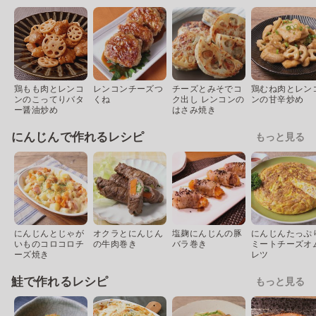
鶏もも肉とレンコ
レンコンチーズつ
チーズとみそでコ
鶏むね肉とレン
ンのこってりバタ
くね
ク出し レンコンの
ンの甘辛炒め
ー醤油炒め
はさみ焼き
にんじんで作れるレシピ
もっと見る
にんじんとじゃが
オクラとにんじん
塩麹にんじんの豚
にんじんたっぷ
いものコロコロチ
の牛肉巻き
バラ巻き
ミートチーズオ
ーズ焼き
レツ
鮭で作れるレシピ
もっと見る