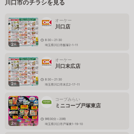
川口市のチラシを見る
オーケー
川口店
8:30～21:30
2
枚
埼玉県川口市飯塚2-1-11
オーケー
川口末広店
8:30～21:30
2
枚
埼玉県川口市末広2-17-11
コープみらい
ミニコープ戸塚東店
9時30分～20時
2
枚
埼玉県川口市戸塚東1-19-10