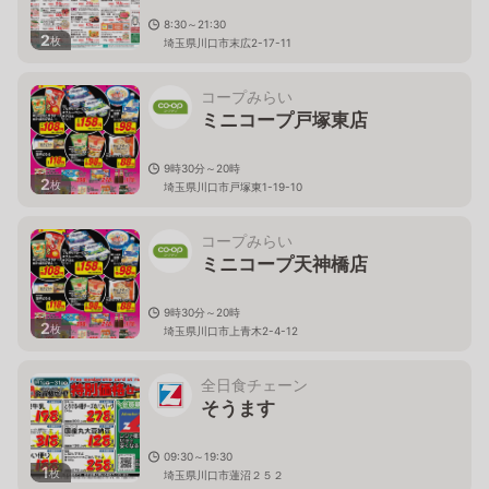
8:30～21:30
2
枚
埼玉県川口市末広2-17-11
コープみらい
ミニコープ戸塚東店
9時30分～20時
2
枚
埼玉県川口市戸塚東1-19-10
コープみらい
ミニコープ天神橋店
9時30分～20時
2
枚
埼玉県川口市上青木2-4-12
全日食チェーン
そうます
09:30～19:30
1
枚
埼玉県川口市蓮沼２５２