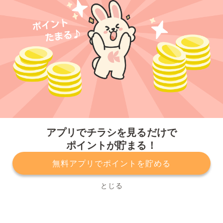
今すぐアプリをダウンロードする
アプリでチラシを見るだけで
ポイントが貯まる！
無料アプリでポイントを貯める
プライバシーポリシー
利用規約
運営会社
サービスに関してのお問い合わせ
チラシ掲載をお考えの方
とじる
Copyright© Kurashiru, Inc. All Rights Reserved.