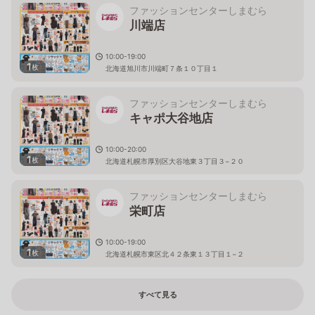
ファッションセンターしまむら
川端店
10:00-19:00
1
枚
北海道旭川市川端町７条１０丁目１
ファッションセンターしまむら
キャポ大谷地店
10:00-20:00
1
枚
北海道札幌市厚別区大谷地東３丁目３−２０
ファッションセンターしまむら
栄町店
10:00-19:00
1
枚
北海道札幌市東区北４２条東１３丁目１−２
すべて見る