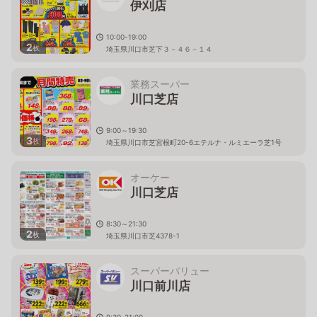
伊刈店
10:00-19:00
2
枚
埼玉県川口市芝下３－４６－１４
業務スーパー
川口芝店
9:00～19:30
3
枚
埼玉県川口市芝宮根町20-6エテルナ・ルミエーラ芝1号
オーケー
川口芝店
8:30～21:30
2
枚
埼玉県川口市芝4378-1
スーパーバリュー
川口前川店
9:30-21:00