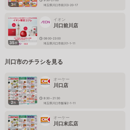
3
枚
埼玉県川口市前川3-20-17
イオン
川口前川店
08:00-23:00
35
枚
埼玉県川口市前川1-1-11
川口市のチラシを見る
オーケー
川口店
8:30～21:30
2
枚
埼玉県川口市飯塚2-1-11
オーケー
川口末広店