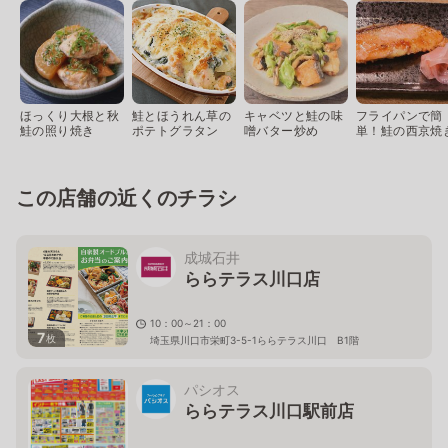
ほっくり大根と秋
鮭とほうれん草の
キャベツと鮭の味
フライパンで簡
鮭の照り焼き
ポテトグラタン
噌バター炒め
単！鮭の西京焼
この店舗の近くのチラシ
成城石井
ららテラス川口店
10：00～21：00
7
枚
埼玉県川口市栄町3-5-1ららテラス川口 B1階
パシオス
ららテラス川口駅前店