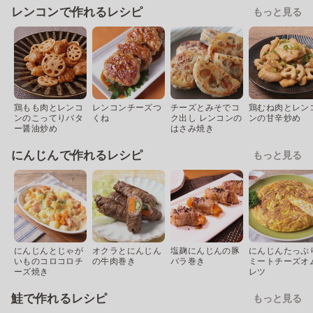
レンコンで作れるレシピ
もっと見る
鶏もも肉とレンコ
レンコンチーズつ
チーズとみそでコ
鶏むね肉とレン
ンのこってりバタ
くね
ク出し レンコンの
ンの甘辛炒め
ー醤油炒め
はさみ焼き
にんじんで作れるレシピ
もっと見る
にんじんとじゃが
オクラとにんじん
塩麹にんじんの豚
にんじんたっぷ
いものコロコロチ
の牛肉巻き
バラ巻き
ミートチーズオ
ーズ焼き
レツ
鮭で作れるレシピ
もっと見る