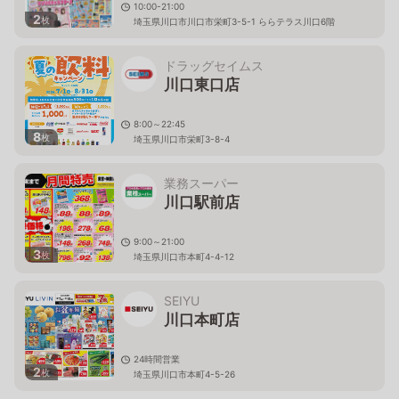
10:00-21:00
2
枚
埼玉県川口市川口市栄町3-5-1 ららテラス川口6階
ドラッグセイムス
川口東口店
8:00～22:45
8
枚
埼玉県川口市栄町3-8-4
業務スーパー
川口駅前店
9:00～21:00
3
枚
埼玉県川口市本町4-4-12
SEIYU
川口本町店
24時間営業
2
枚
埼玉県川口市本町4-5-26