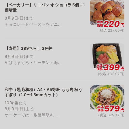
【ベーカリー】ミニパン オ ショコラ 5個＋1
個増量
8月9日(日)まで
220
本体
チョコレートペーストをデニ...
円
価格
(税込 237.60円)
【寿司】399ちらし 3色丼
8月9日(日)まで
めばちまぐろ・サーモン・海...
399
本体
円
価格
(税込 430.92円)
和牛（黒毛和種）A4・A5等級 もも肉 極う
すぎり（1.0〜1.5mmカット）
100g当たり
579
本体
8月9日(日)まで
円
価格
オーケーでは「歩留等級A」...
(税込 625.32円)