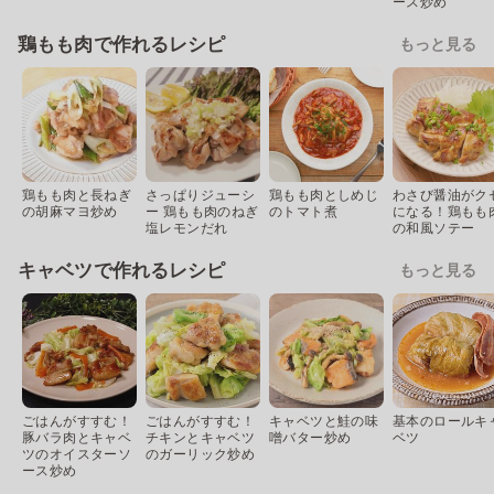
ース炒め
鶏もも肉で作れるレシピ
もっと見る
鶏もも肉と長ねぎ
さっぱりジューシ
鶏もも肉としめじ
わさび醤油がク
の胡麻マヨ炒め
ー 鶏もも肉のねぎ
のトマト煮
になる！鶏もも
塩レモンだれ
の和風ソテー
キャベツで作れるレシピ
もっと見る
ごはんがすすむ！
ごはんがすすむ！
キャベツと鮭の味
基本のロールキ
豚バラ肉とキャベ
チキンとキャベツ
噌バター炒め
ベツ
ツのオイスターソ
のガーリック炒め
ース炒め