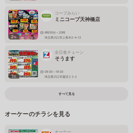
コープみらい
ミニコープ天神橋店
9時30分～20時
2
枚
埼玉県川口市上青木2-4-12
全日食チェーン
そうます
09:30～19:30
1
枚
埼玉県川口市蓮沼２５２
すべて見る
オーケーのチラシを見る
オーケー