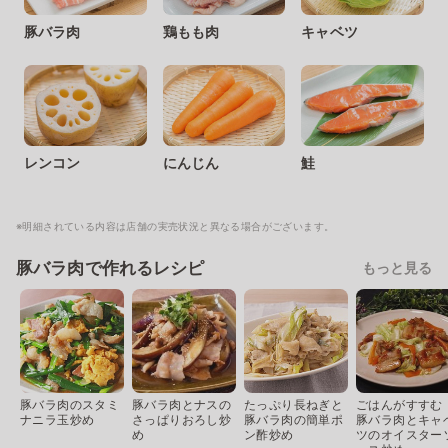
豚バラ肉
鶏もも肉
キャベツ
レンコン
にんじん
鮭
※明細されている内容は店舗の実売状況と異なる場合がございます。
豚バラ肉で作れるレシピ
もっと見る
豚バラ肉のスタミ
豚バラ肉とナスの
たっぷり長ねぎと
ごはんがすすむ
ナニラ玉炒め
さっぱりおろし炒
豚バラ肉の簡単ポ
豚バラ肉とキャ
め
ン酢炒め
ツのオイスター