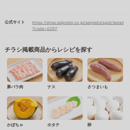
公式サイト
https://shop.seijoishii.co.jp/seijoishii/spot/detail
?code=0297
チラシ掲載商品からレシピを探す
豚バラ肉
ナス
さつまいも
かぼちゃ
ホタテ
卵