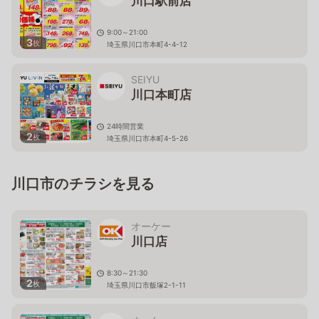
川口駅前店
9:00～21:00
3
枚
埼玉県川口市本町4-4-12
SEIYU
川口本町店
24時間営業
2
枚
埼玉県川口市本町4-5-26
川口市のチラシを見る
オーケー
川口店
8:30～21:30
2
枚
埼玉県川口市飯塚2-1-11