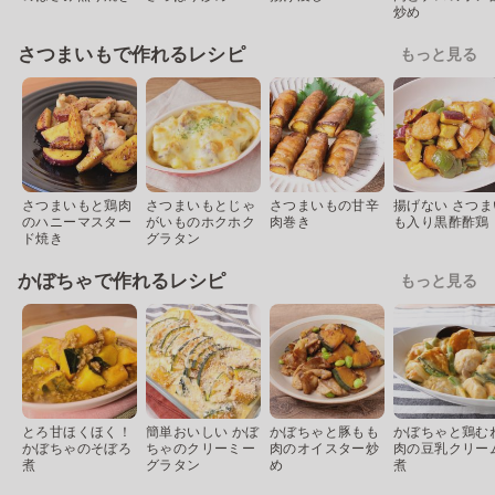
炒め
さつまいもで作れるレシピ
もっと見る
さつまいもと鶏肉
さつまいもとじゃ
さつまいもの甘辛
揚げない さつま
のハニーマスター
がいものホクホク
肉巻き
も入り黒酢酢鶏
ド焼き
グラタン
かぼちゃで作れるレシピ
もっと見る
とろ甘ほくほく！
簡単おいしい かぼ
かぼちゃと豚もも
かぼちゃと鶏む
かぼちゃのそぼろ
ちゃのクリーミー
肉のオイスター炒
肉の豆乳クリー
煮
グラタン
め
煮