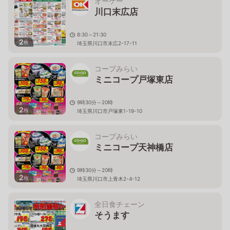
オーケー
川口末広店
8:30～21:30
2
枚
埼玉県川口市末広2-17-11
コープみらい
ミニコープ戸塚東店
9時30分～20時
2
枚
埼玉県川口市戸塚東1-19-10
コープみらい
ミニコープ天神橋店
9時30分～20時
2
枚
埼玉県川口市上青木2-4-12
全日食チェーン
そうます