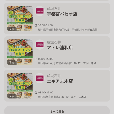
成城石井
宇都宮パセオ店
10:00-21:00
7
枚
栃木県宇都宮市川向町1-23 宇都宮パセオ1F食品館
成城石井
アトレ浦和店
08:00-23:00
7
枚
埼玉県さいたま市浦和区高砂1-16-12 アトレ浦和
成城石井
エキア志木店
08:00-23:00
7
枚
埼玉県新座市東北2-38-10 エキア志木2F
すべて見る