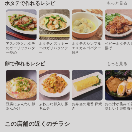
ホタテで作れるレシピ
もっと見る
アスパラとホタテ
ホタテとズッキー
ホタテのシンプル
ベビーホタテの
のガーリックバタ
ニのガリバタソテ
エスカルゴバター
揚げ
ー炒め
ー
焼き
卵で作れるレシピ
もっと見る
豆腐にふんわり卵
ふわふわ卵入り豚
お弁当の定番 卵焼
お出汁が染みて
あんかけ
キムチ
き
味しい！卵巾着
この店舗の近くのチラシ