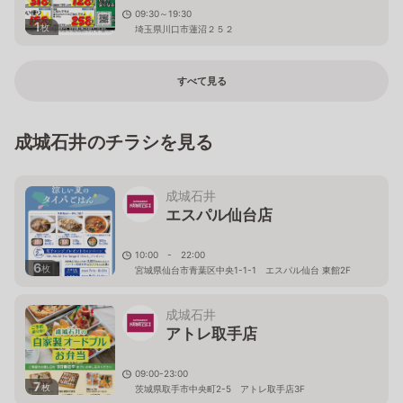
09:30～19:30
1
枚
埼玉県川口市蓮沼２５２
すべて見る
成城石井のチラシを見る
成城石井
エスパル仙台店
10:00 - 22:00
6
枚
宮城県仙台市青葉区中央1-1-1 エスパル仙台 東館2F
成城石井
アトレ取手店
09:00-23:00
7
枚
茨城県取手市中央町2-5 アトレ取手店3F