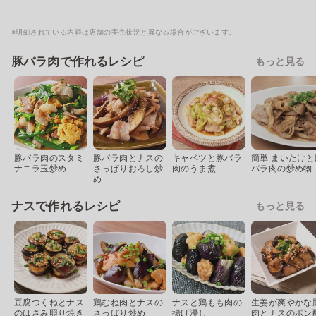
※明細されている内容は店舗の実売状況と異なる場合がございます。
豚バラ肉で作れるレシピ
もっと見る
豚バラ肉のスタミ
豚バラ肉とナスの
キャベツと豚バラ
簡単 まいたけと
ナニラ玉炒め
さっぱりおろし炒
肉のうま煮
バラ肉の炒め物
め
ナスで作れるレシピ
もっと見る
豆腐つくねとナス
鶏むね肉とナスの
ナスと鶏もも肉の
生姜が爽やかな
のはさみ照り焼き
さっぱり炒め
揚げ浸し
肉とナスのポン