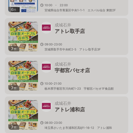
10:00 - 22:00
6
枚
宮城県仙台市青葉区中央1-1-1 エスパル仙台 東館2F
成城石井
アトレ取手店
09:00-23:00
7
枚
茨城県取手市中央町2-5 アトレ取手店3F
成城石井
宇都宮パセオ店
10:00-21:00
7
枚
栃木県宇都宮市川向町1-23 宇都宮パセオ1F食品館
成城石井
アトレ浦和店
08:00-23:00
7
枚
埼玉県さいたま市浦和区高砂1-16-12 アトレ浦和