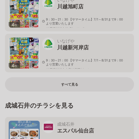
川越旭町店
9：30～21：30 【サマータイム】7/1～8/31まで9：00
より営業いたします
4
枚
埼玉県川越市旭町2－11－5
いなげや
川越新河岸店
9：30～21：00 【サマータイム】7/1～8/31まで9：00
より営業いたします
4
枚
埼玉県川越市大字砂新田89－1
すべて見る
成城石井のチラシを見る
成城石井
エスパル仙台店