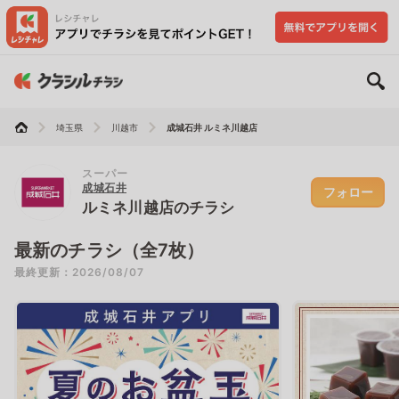
埼玉県
川越市
成城石井 ルミネ川越店
スーパー
成城石井
フォロー
ルミネ川越店のチラシ
最新のチラシ（全7枚）
最終更新：2026/08/07