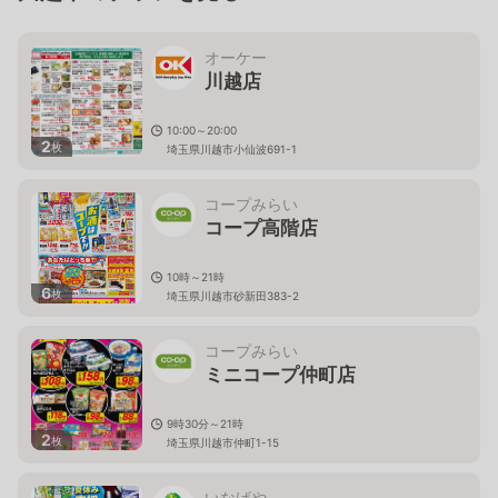
オーケー
川越店
10:00～20:00
2
枚
埼玉県川越市小仙波691-1
コープみらい
コープ高階店
10時～21時
6
枚
埼玉県川越市砂新田383-2
コープみらい
ミニコープ仲町店
9時30分～21時
2
枚
埼玉県川越市仲町1-15
いなげや