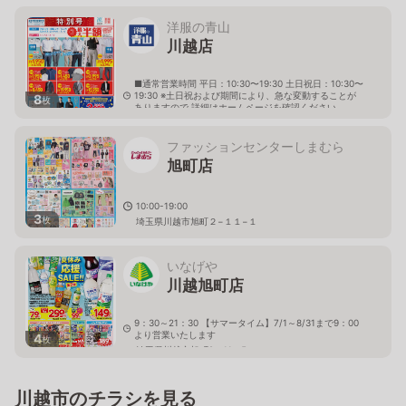
洋服の青山
川越店
■通常営業時間 平日：10:30〜19:30 土日祝日：10:30〜
19:30 ※土日祝および期間により、急な変動することが
8
枚
ありますので 詳細はホームページを確認ください
埼玉県川越市脇田新町12番地19
ファッションセンターしまむら
旭町店
10:00-19:00
3
枚
埼玉県川越市旭町２−１１−１
いなげや
川越旭町店
9：30～21：30 【サマータイム】7/1～8/31まで9：00
より営業いたします
4
枚
埼玉県川越市旭町2－11－5
川越市のチラシを見る