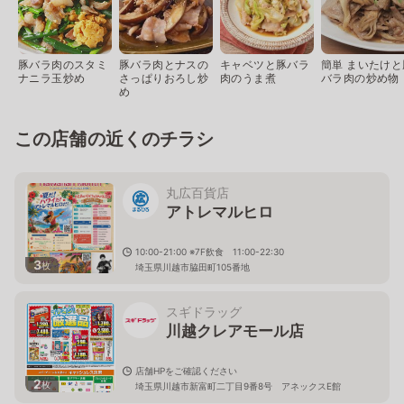
豚バラ肉のスタミ
豚バラ肉とナスの
キャベツと豚バラ
簡単 まいたけと
ナニラ玉炒め
さっぱりおろし炒
肉のうま煮
バラ肉の炒め物
め
この店舗の近くのチラシ
丸広百貨店
アトレマルヒロ
10:00-21:00 ※7F飲食 11:00-22:30
3
枚
埼玉県川越市脇田町105番地
スギドラッグ
川越クレアモール店
店舗HPをご確認ください
2
枚
埼玉県川越市新富町二丁目9番8号 アネックスE館