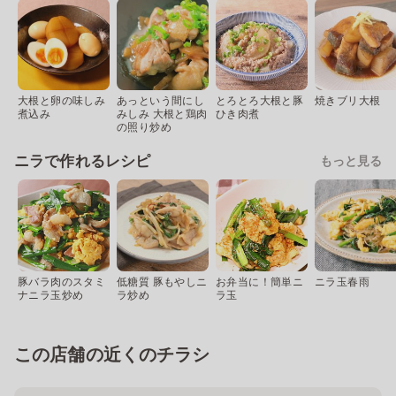
大根と卵の味しみ
あっという間にし
とろとろ大根と豚
焼きブリ大根
煮込み
みしみ 大根と鶏肉
ひき肉煮
の照り炒め
ニラで作れるレシピ
もっと見る
豚バラ肉のスタミ
低糖質 豚もやしニ
お弁当に！簡単ニ
ニラ玉春雨
ナニラ玉炒め
ラ炒め
ラ玉
この店舗の近くのチラシ