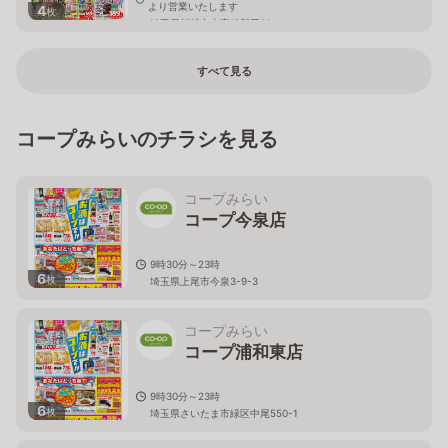
より営業いたします
4
枚
埼玉県川越市大字砂新田89－1
すべて見る
コープみらいのチラシを見る
コープみらい
コープ今泉店
9時30分～23時
6
枚
埼玉県上尾市今泉3-9-3
コープみらい
コープ浦和東店
9時30分～23時
6
枚
埼玉県さいたま市緑区中尾550-1