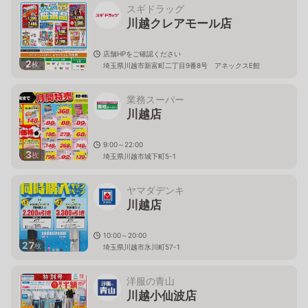
スギドラッグ
川越クレアモール店
店舗HPをご確認ください
2
枚
埼玉県川越市新富町二丁目9番8号 アネックスE館
業務スーパー
川越店
9:00～22:00
3
枚
埼玉県川越市城下町5-1
ヤマダデンキ
川越店
10:00～20:00
27
枚
埼玉県川越市氷川町57-1
洋服の青山
川越小仙波店