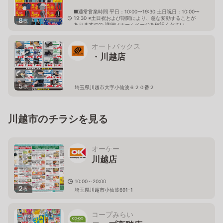
■通常営業時間 平日：10:00〜19:30 土日祝日：10:00〜
19:30 ※土日祝および期間により、急な変動することが
8
枚
ありますので 詳細はホームページを確認ください
埼玉県川越市小仙波町三丁目12番5
オートバックス
・川越店
5
枚
埼玉県川越市大字小仙波６２０番２
川越市のチラシを見る
オーケー
川越店
10:00～20:00
2
枚
埼玉県川越市小仙波691-1
コープみらい