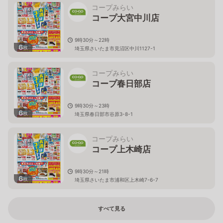
コープみらい
コープ大宮中川店
9時30分～22時
6
枚
埼玉県さいたま市見沼区中川1127-1
コープみらい
コープ春日部店
9時30分～23時
6
枚
埼玉県春日部市谷原3-8-1
コープみらい
コープ上木崎店
9時30分～21時
6
枚
埼玉県さいたま市浦和区上木崎7-6-7
すべて見る