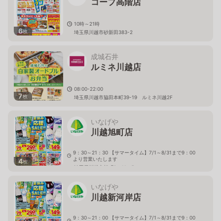
コープ高階店
10時～21時
6
枚
埼玉県川越市砂新田383-2
成城石井
ルミネ川越店
08:00-22:00
7
枚
埼玉県川越市脇田本町39-19 ルミネ川越2F
いなげや
川越旭町店
9：30～21：30 【サマータイム】7/1～8/31まで9：00
より営業いたします
4
枚
埼玉県川越市旭町2－11－5
いなげや
川越新河岸店
9：30～21：00 【サマータイム】7/1～8/31まで9：00