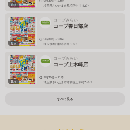
9時30分～22時
6
枚
埼玉県さいたま市見沼区中川1127-1
コープみらい
コープ春日部店
9時30分～23時
6
枚
埼玉県春日部市谷原3-8-1
コープみらい
コープ上木崎店
9時30分～21時
6
枚
埼玉県さいたま市浦和区上木崎7-6-7
すべて見る