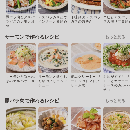
豚バラ肉とアスパ
アスパラガスとウ
下味冷凍 アスパラ
エビとアスパラ
ラガスのレモン炒
インナーと卵炒め
ガスの肉巻き
スの照りマヨ炒
め
サーモンで作れるレシピ
もっと見る
サーモンと新玉ね
サーモンとほうれ
絶品クリーミー サ
お酒がすすむ サ
ぎのカルパッチョ
ん草のクリームシ
ーモンのトマトク
モンとカッテー
チュー
リーム煮
チーズのカルパ
チョ
豚バラ肉で作れるレシピ
もっと見る