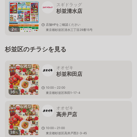
スギドラッグ
杉並清水店
店舗HPをご確認ください
2
枚
東京都杉並区清水三丁目29番15号
杉並区のチラシを見る
オオゼキ
杉並和田店
10:00～22:00
16
枚
東京都杉並区和田1-17-4
オオゼキ
高井戸店
10:00～21:00
18
枚
東京都杉並区高井戸西2-3-45