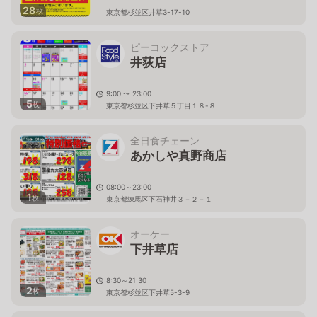
28
枚
東京都杉並区井草3-17-10
ピーコックストア
井荻店
9:00 〜 23:00
5
枚
東京都杉並区下井草５丁目１８-８
全日食チェーン
あかしや真野商店
08:00～23:00
1
枚
東京都練馬区下石神井３－２－１
オーケー
下井草店
8:30～21:30
2
枚
東京都杉並区下井草5-3-9