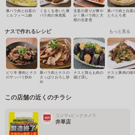
豚バラ肉と白菜の
くるくる巻いた豚
生姜の香りが爽や
豚バラ肉と白菜
ミルフィーユ鍋
バラ肉の角煮風
か！豚バラ肉と大
とろとろ煮
根の生姜煮
ナスで作れるレシピ
もっと見る
ピリ辛 豚肉とナス
豚バラ肉とナスの
ナスと鶏もも肉の
ナスと豚肉の味
のサッパリ炒め
さっぱりおろし炒
揚げ浸し
炒め
め
この店舗の近くのチラシ
コジマ×ビックカメラ
井草店