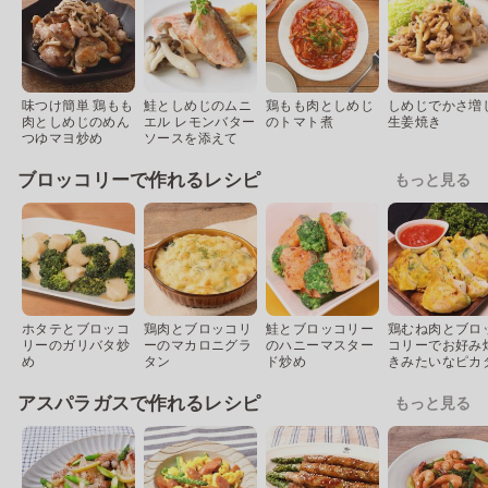
味つけ簡単 鶏もも
鮭としめじのムニ
鶏もも肉としめじ
しめじでかさ増
肉としめじのめん
エル レモンバター
のトマト煮
生姜焼き
つゆマヨ炒め
ソースを添えて
ブロッコリーで作れるレシピ
もっと見る
ホタテとブロッコ
鶏肉とブロッコリ
鮭とブロッコリー
鶏むね肉とブロ
リーのガリバタ炒
ーのマカロニグラ
のハニーマスター
コリーでお好み
め
タン
ド炒め
きみたいなピカ
アスパラガスで作れるレシピ
もっと見る