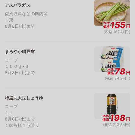
アスパラガス
佐賀県産などの国内産
１束
155
本体
8月8日(土)まで
円
価格
(税込 167.40円)
まろやか絹豆腐
コープ
１５０ｇ×３
78
本体
8月8日(土)まで
円
価格
(税込 84.24円)
特選丸大豆しょうゆ
コープ
１ｌ
198
本体
8月8日(土)まで
円
価格
(税込 213.84円)
１家族様１点限り