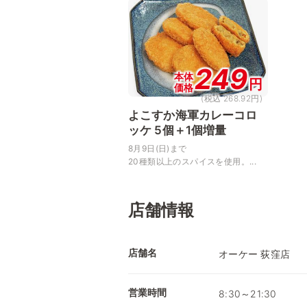
249
本体
円
価格
(税込 268.92円)
よこすか海軍カレーコロ
ッケ 5個＋1個増量
8月9日(日)まで
20種類以上のスパイスを使用。...
店舗情報
店舗名
オーケー 荻窪店
営業時間
8:30～21:30