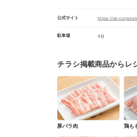
公式サイト
https://ok-corporati
駐車場
4台
チラシ掲載商品からレ
豚バラ肉
鶏も