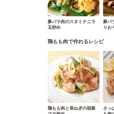
豚バラ肉のスタミナニラ
豚バ
玉炒め
りお
鶏もも肉で作れるレシピ
鶏もも肉と長ねぎの胡麻
さっ
マヨ炒め
も肉