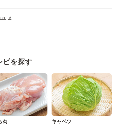
on.jp/
シピを探す
も肉
キャベツ