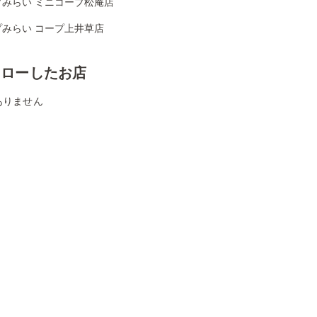
プみらい ミニコープ松庵店
プみらい コープ上井草店
ォローしたお店
ありません