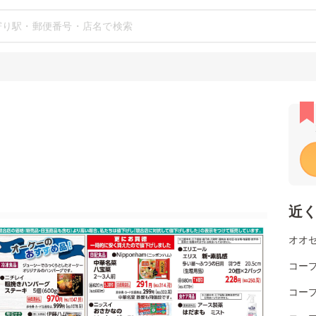
近
オオゼ
コー
コー