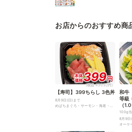
お店からのおすすめ商
399
本体
円
価格
(税込 430.92円)
【寿司】399ちらし 3色丼
和牛
等級
8月9日(日)まで
（1.
めばちまぐろ・サーモン・海老・...
100g
8月9日
オーケー