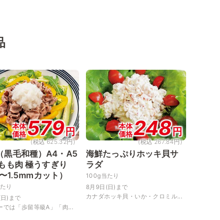
品
579
248
本体
本体
円
円
価格
価格
(税込 625.32円)
(税込 267.84円)
（黒毛和種）A4・A5
海鮮たっぷりホッキ貝サ
 もも肉 極うすぎり
ラダ
0〜1.5mmカット）
100g当たり
当たり
8月9日(日)まで
カナダホッキ貝・いか・クロミル...
(日)まで
では「歩留等級A」「肉...