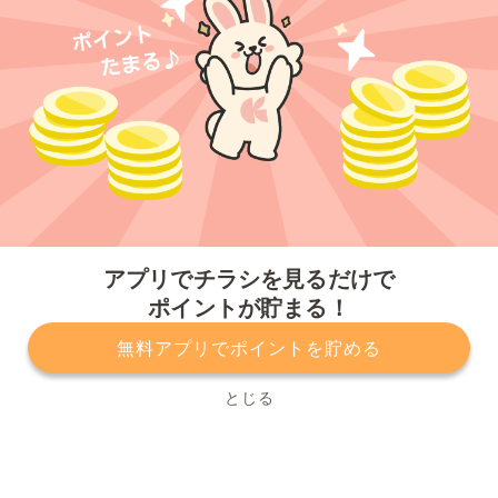
今すぐアプリをダウンロードする
アプリでチラシを見るだけで
ポイントが貯まる！
無料アプリでポイントを貯める
プライバシーポリシー
利用規約
運営会社
サービスに関してのお問い合わせ
チラシ掲載をお考えの方
とじる
Copyright© Kurashiru, Inc. All Rights Reserved.