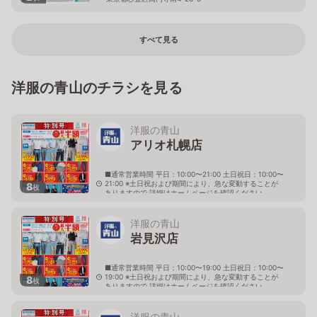
すべて見る
洋服の青山のチラシを見る
洋服の青山
アリオ札幌店
■通常営業時間 平日：10:00〜21:00 土日祝日：10:00〜
21:00 ※土日祝および期間により、急な変動することが
8
枚
ありますので 詳細はホームページを確認ください
北海道札幌市東区北七条東九丁目2番20号 アリオ札幌
３階
洋服の青山
岩見沢店
■通常営業時間 平日：10:00〜19:00 土日祝日：10:00〜
19:00 ※土日祝および期間により、急な変動することが
8
枚
ありますので 詳細はホームページを確認ください
北海道岩見沢市大和二条八丁目6番地
洋服の青山