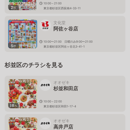
10:00～21:00
2
枚
東京都杉並区西荻南4-33-11
文化堂
阿佐ヶ谷店
10:00〜21:00 日曜のみ9:00〜21:00
5
枚
東京都杉並区阿佐ヶ谷北3-41-1
杉並区のチラシを見る
オオゼキ
杉並和田店
10:00～22:00
18
枚
東京都杉並区和田1-17-4
オオゼキ
高井戸店