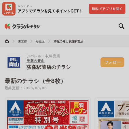
東京都
杉並区
洋服の青山 荻窪駅前店
アパレル・衣料品店
洋服の青山
フォロー
荻窪駅前店のチラシ
最新のチラシ（全8枚）
最終更新：2026/08/06