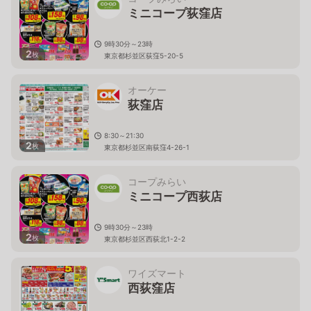
ミニコープ荻窪店
9時30分～23時
2
枚
東京都杉並区荻窪5-20-5
オーケー
荻窪店
8:30～21:30
2
枚
東京都杉並区南荻窪4-26-1
コープみらい
ミニコープ西荻店
9時30分～23時
2
枚
東京都杉並区西荻北1-2-2
ワイズマート
西荻窪店