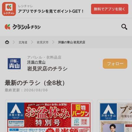
北海道
岩見沢市
洋服の青山 岩見沢店
アパレル・衣料品店
洋服の青山
フォロー
岩見沢店のチラシ
最新のチラシ（全8枚）
最終更新：2026/08/06