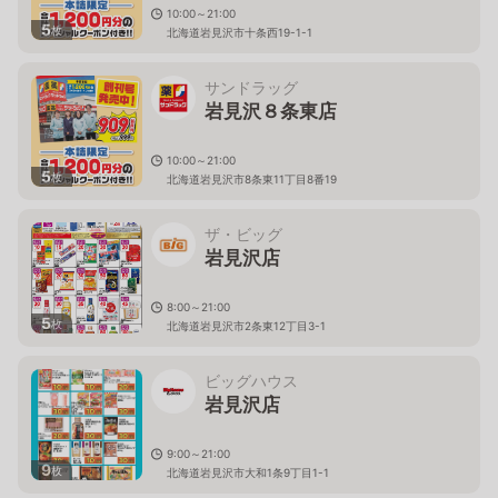
10:00～21:00
5
枚
北海道岩見沢市十条西19-1-1
サンドラッグ
岩見沢８条東店
10:00～21:00
5
枚
北海道岩見沢市8条東11丁目8番19
ザ・ビッグ
岩見沢店
8:00～21:00
5
枚
北海道岩見沢市2条東12丁目3-1
ビッグハウス
岩見沢店
9:00～21:00
9
枚
北海道岩見沢市大和1条9丁目1-1