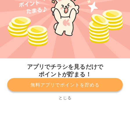
今すぐアプリをダウンロードする
アプリでチラシを見るだけで
ポイントが貯まる！
無料アプリでポイントを貯める
プライバシーポリシー
利用規約
運営会社
サービスに関してのお問い合わせ
チラシ掲載をお考えの方
とじる
Copyright© Kurashiru, Inc. All Rights Reserved.