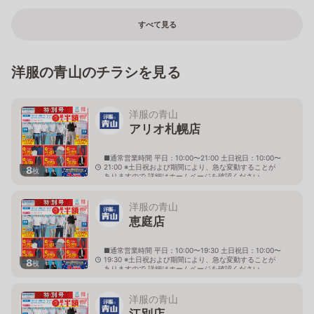
すべて見る
洋服の青山のチラシを見る
洋服の青山
アリオ札幌店
■通常営業時間 平日：10:00〜21:00 土日祝日：10:00〜
21:00 ※土日祝および期間により、急な変動することが
8
枚
ありますので 詳細はホームページを確認ください
北海道札幌市東区北七条東九丁目2番20号 アリオ札幌
３階
洋服の青山
恵庭店
■通常営業時間 平日：10:00〜19:30 土日祝日：10:00〜
19:30 ※土日祝および期間により、急な変動することが
8
枚
ありますので 詳細はホームページを確認ください
北海道恵庭市黄金南六丁目10番地の5
洋服の青山
江別店