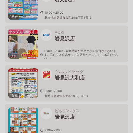
10:00～20:00
15
枚
北海道岩見沢市大和2条8丁目1番13
AOKI
岩見沢店
10:00～20:00（営業時間が変更となる場合がございま
す。詳しくは公式サイト各店舗ページにてご確認くださ
7
枚
い。）
北海道岩見沢市大和二条8-1-4
ツルハドラッグ
岩見沢大和店
8:30〜22:00
19
枚
北海道岩見沢市大和1条8丁目3-1
ビッグハウス
岩見沢店
9:00～21:00