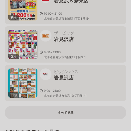
岩見沢８条東店
10:00～21:00
5
枚
北海道岩見沢市8条東11丁目8番19
ザ・ビッグ
岩見沢店
8:00～21:00
3
枚
北海道岩見沢市2条東12丁目3-1
ビッグハウス
岩見沢店
9:00～21:00
11
枚
北海道岩見沢市大和1条9丁目1-1
すべて見る