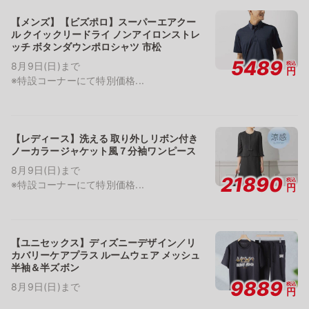
【メンズ】【ビズポロ】スーパーエアクー
ル クイックリードライ ノンアイロンストレ
ッチ ボタンダウンポロシャツ 市松
5489
税込
8月9日(日)まで
円
※特設コーナーにて特別価格...
【レディース】洗える 取り外しリボン付き
ノーカラージャケット風７分袖ワンピース
8月9日(日)まで
21890
税込
※特設コーナーにて特別価格...
円
【ユニセックス】ディズニーデザイン／リ
カバリーケアプラス ルームウェア メッシュ
半袖＆半ズボン
9889
税込
8月9日(日)まで
円