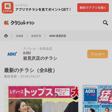
北海道
岩見沢市
AOKI 岩見沢店
アパレル・衣料品店
AOKI
フォロー
岩見沢店のチラシ
最新のチラシ（全8枚）
最終更新：2026/08/07