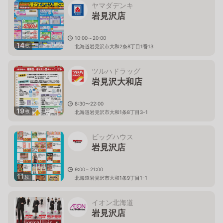
ヤマダデンキ
岩見沢店
10:00～20:00
14
枚
北海道岩見沢市大和2条8丁目1番13
ツルハドラッグ
岩見沢大和店
8:30〜22:00
19
枚
北海道岩見沢市大和1条8丁目3-1
ビッグハウス
岩見沢店
9:00～21:00
11
枚
北海道岩見沢市大和1条9丁目1-1
イオン北海道
岩見沢店