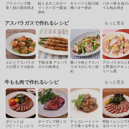
フライパンで簡
鮭ときのこのガー
キャベツと鮭の味
バター香る 鮭の
単！鮭の西京焼き
リックバター醤油
噌バター炒め
イル包み焼き
炒め
アスパラガスで作れるレシピ
もっと見る
エビとアスパラガ
下味冷凍 アスパラ
豚バラ肉とアスパ
アスパラガスと
スの照りマヨ炒め
ガスの肉巻き
ラガスのレモン炒
り野菜のチキン
め
リーム煮
牛もも肉で作れるレシピ
もっと見る
ポイントは
オーブンで焼くロ
チョコレートソー
時短！レンジで
○○！！しっとり
ーストビーフ
スで食べる牛もも
るローストビー