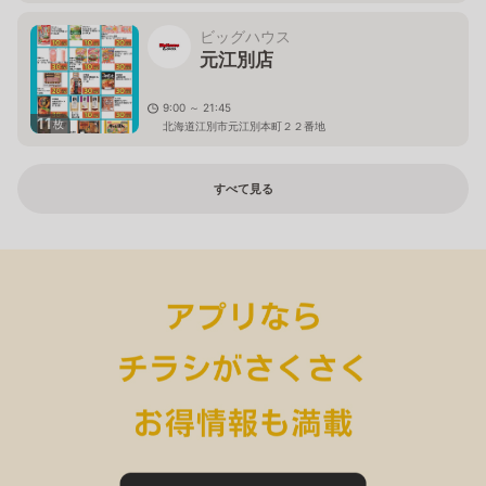
ビッグハウス
元江別店
9:00 ～ 21:45
11
枚
北海道江別市元江別本町２２番地
すべて見る