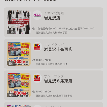
イオン北海道
岩見沢店
１階食品売場/8:00～21:45 その他の売場/9:00～21:00
13
枚
北海道岩見沢市大和4条8丁目1
サンドラッグ
岩見沢十条西店
10:00～21:00
8
枚
北海道岩見沢市十条西19-1-1
サンドラッグ
岩見沢８条東店
10:00～21:00
8
枚
北海道岩見沢市8条東11丁目8番19