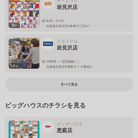
ザ・ビッグ
岩見沢店
8:00～21:00
3
枚
北海道岩見沢市2条東12丁目3-1
トライアル
岩見沢店
24時間（一部店舗除く）
10
枚
北海道岩見沢市東町６７８番地５
すべて見る
ビッグハウスのチラシを見る
ビッグハウス
恵庭店