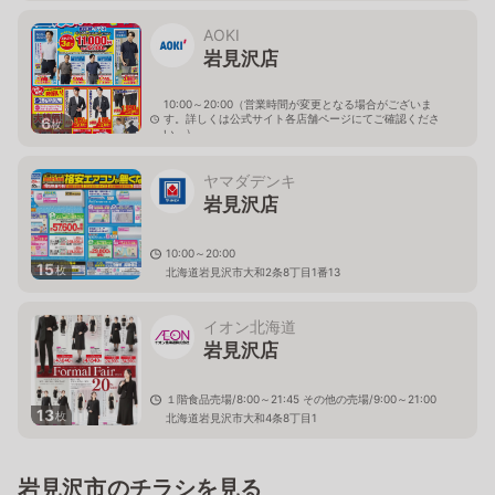
北海道岩見沢市大和二条八丁目6番地
AOKI
岩見沢店
10:00～20:00（営業時間が変更となる場合がございま
す。詳しくは公式サイト各店舗ページにてご確認くださ
6
枚
い。）
北海道岩見沢市大和二条8-1-4
ヤマダデンキ
岩見沢店
10:00～20:00
15
枚
北海道岩見沢市大和2条8丁目1番13
イオン北海道
岩見沢店
１階食品売場/8:00～21:45 その他の売場/9:00～21:00
13
枚
北海道岩見沢市大和4条8丁目1
岩見沢市のチラシを見る