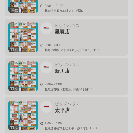
9:00 ～ 21:00
14
枚
北海道恵庭市本町２１０番地
ビッグハウス
里塚店
9:00～21:00
11
枚
北海道札幌市清田区美しが丘1条7丁目1-1
ビッグハウス
新川店
9:00～24:00
11
枚
北海道札幌市北区新川6条14丁目1-1
ビッグハウス
太平店
9:00 ～ 0:00
11
枚
北海道札幌市北区太平４条１丁目３－１