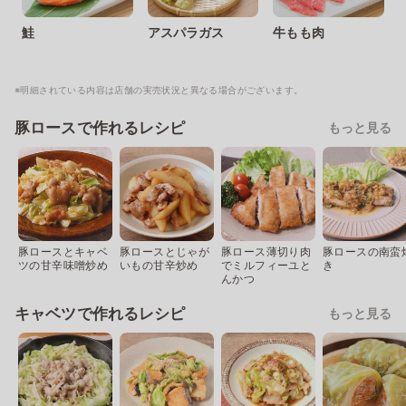
鮭
アスパラガス
牛もも肉
※明細されている内容は店舗の実売状況と異なる場合がございます。
豚ロースで作れるレシピ
もっと見る
豚ロースとキャベ
豚ロースとじゃが
豚ロース薄切り肉
豚ロースの南蛮
ツの甘辛味噌炒め
いもの甘辛炒め
でミルフィーユと
き
んかつ
キャベツで作れるレシピ
もっと見る