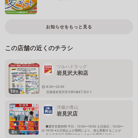
お知らせをもっと見る
この店舗の近くのチラシ
ツルハドラッグ
岩見沢大和店
8:30〜22:00
19
枚
北海道岩見沢市大和1条8丁目3-1
洋服の青山
岩見沢店
■通常営業時間 平日：10:00〜19:00 土日祝日：10:00〜
19:00 ※土日祝および期間により、急な変動することが
8
枚
ありますので 詳細はホームページを確認ください