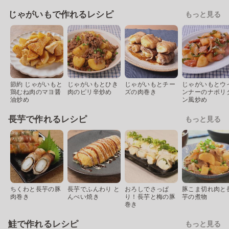
じゃがいもで作れるレシピ
もっと見る
節約 じゃがいもと
じゃがいもとひき
じゃがいもとチー
じゃがいもとウ
鶏むね肉のマヨ醤
肉のピリ辛炒め
ズの肉巻き
ンナーのナポリ
油炒め
ン風炒め
長芋で作れるレシピ
もっと見る
ちくわと長芋の豚
長芋でふんわり と
おろしでさっぱ
豚こま切れ肉と
肉巻き
んぺい焼き
り！長芋と梅の豚
芋の煮物
巻き
鮭で作れるレシピ
もっと見る