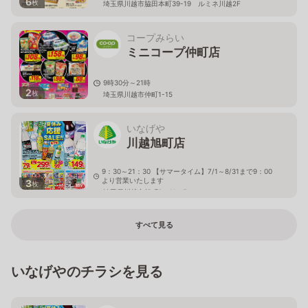
6
枚
埼玉県川越市脇田本町39-19 ルミネ川越2F
コープみらい
ミニコープ仲町店
9時30分～21時
2
枚
埼玉県川越市仲町1-15
いなげや
川越旭町店
9：30～21：30 【サマータイム】7/1～8/31まで9：00
より営業いたします
3
枚
埼玉県川越市旭町2－11－5
すべて見る
いなげやのチラシを見る