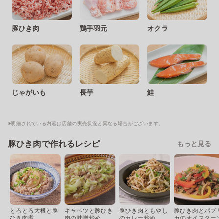
豚ひき肉
鶏手羽元
オクラ
じゃがいも
長芋
鮭
※明細されている内容は店舗の実売状況と異なる場合がございます。
豚ひき肉で作れるレシピ
もっと見る
とろとろ大根と豚
キャベツと豚ひき
豚ひき肉ともやし
豚ひき肉とパプ
ひき肉煮
肉の味噌炒め
のカレー炒め
カのオイスター