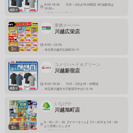
9:00-19:30 10月～3月は19:00閉店 ※灯油販売は
10:00～
45
枚
埼玉県川越市豊田町3-18-2
業務スーパー
川越広栄店
9:00～22:00
3
枚
埼玉県川越市広栄町20-11
コメリハード＆グリーン
川越新宿店
9:00-19:30 10月～3月は19：00閉店
45
枚
埼玉県川越市大字新宿字中台1-5-16
いなげや
川越旭町店
9：30～21：30 【サマータイム】7/1～8/31まで9：00
より営業いたします
3
枚
埼玉県川越市旭町2－11－5