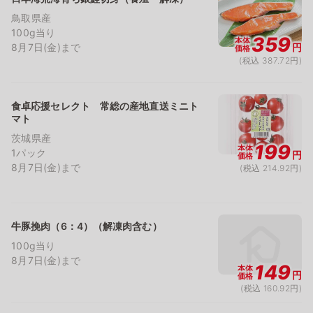
鳥取県産
100g当り
359
本体
8月7日(金)まで
円
価格
(税込 387.72円)
食卓応援セレクト 常総の産地直送ミニト
マト
茨城県産
199
本体
1パック
円
価格
8月7日(金)まで
(税込 214.92円)
牛豚挽肉（6：4）（解凍肉含む）
100g当り
8月7日(金)まで
149
本体
円
価格
(税込 160.92円)