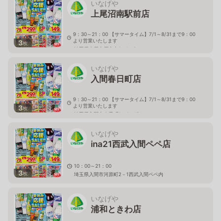
いなげや
上尾沼南駅前店
9：30～21：00 【サマータイム】7/1～8/31まで9：00
より営業いたします
3
枚
埼玉県上尾市原市中1－1－8
いなげや
入間春日町店
9：30～21：00 【サマータイム】7/1～8/31まで9：00
より営業いたします
3
枚
埼玉県入間市春日町1－4－15
いなげや
ina21西武入間ペペ店
10：00～21：00
3
枚
埼玉県入間市河原町2－1西武入間ペペ内
いなげや
浦和ときわ店