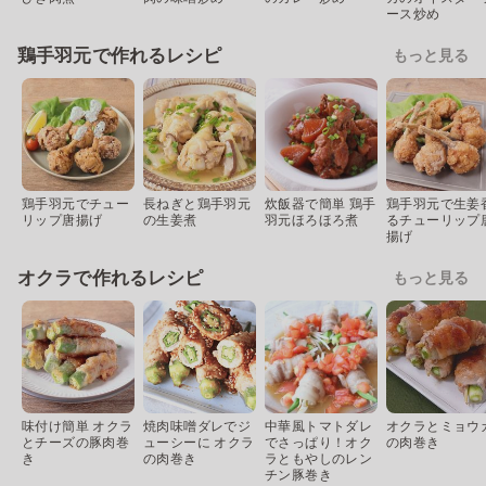
ース炒め
鶏手羽元で作れるレシピ
もっと見る
鶏手羽元でチュー
長ねぎと鶏手羽元
炊飯器で簡単 鶏手
鶏手羽元で生姜
リップ唐揚げ
の生姜煮
羽元ほろほろ煮
るチューリップ
揚げ
オクラで作れるレシピ
もっと見る
味付け簡単 オクラ
焼肉味噌ダレでジ
中華風トマトダレ
オクラとミョウ
とチーズの豚肉巻
ューシーに オクラ
でさっぱり！オク
の肉巻き
き
の肉巻き
ラともやしのレン
チン豚巻き