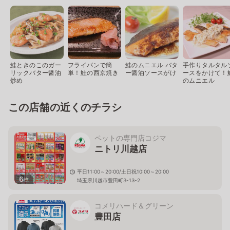
鮭ときのこのガー
フライパンで簡
鮭のムニエル バタ
手作りタルタル
リックバター醤油
単！鮭の西京焼き
ー醤油ソースがけ
ースをかけて！
炒め
のムニエル
この店舗の近くのチラシ
ペットの専門店コジマ
ニトリ川越店
平日11:00～20:00/土日祝10:00～20:00
6
枚
埼玉県川越市豊田町3-13-2
コメリハード＆グリーン
豊田店