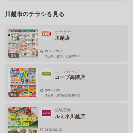
川越市のチラシを見る
オーケー
川越店
10:00～20:00
2
枚
埼玉県川越市小仙波691-1
コープみらい
コープ高階店
10時～21時
6
枚
埼玉県川越市砂新田383-2
成城石井
ルミネ川越店
08:00-22:00