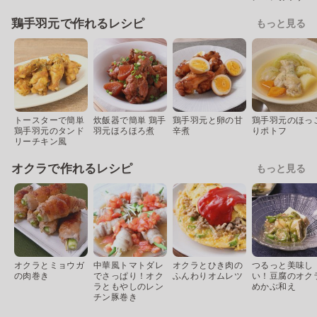
鶏手羽元で作れるレシピ
もっと見る
トースターで簡単
炊飯器で簡単 鶏手
鶏手羽元と卵の甘
鶏手羽元のほっ
鶏手羽元のタンド
羽元ほろほろ煮
辛煮
りポトフ
リーチキン風
オクラで作れるレシピ
もっと見る
オクラとミョウガ
中華風トマトダレ
オクラとひき肉の
つるっと美味し
の肉巻き
でさっぱり！オク
ふんわりオムレツ
い！豆腐のオク
ラともやしのレン
めかぶ和え
チン豚巻き