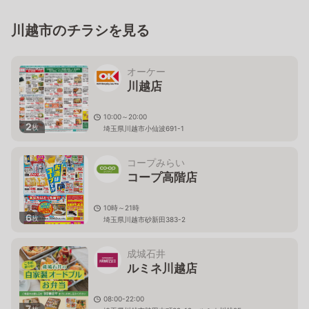
川越市のチラシを見る
オーケー
川越店
10:00～20:00
2
枚
埼玉県川越市小仙波691-1
コープみらい
コープ高階店
10時～21時
6
枚
埼玉県川越市砂新田383-2
成城石井
ルミネ川越店
08:00-22:00
7