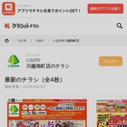
埼玉県
川越市
いなげや 川越旭町店
スーパー
いなげや
フォロー
川越旭町店のチラシ
最新のチラシ（全4枚）
最終更新：2026/08/07