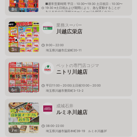
■通常営業時間 平日：10:30〜19:30 土日祝日：10:30〜
19:30 ※土日祝および期間により、急な変動することが
8
枚
ありますので 詳細はホームページを確認ください
埼玉県川越市脇田新町12番地19
業務スーパー
川越広栄店
9:00～22:00
3
枚
埼玉県川越市広栄町20-11
ペットの専門店コジマ
ニトリ川越店
平日11:00～20:00/土日祝10:00～20:00
6
枚
埼玉県川越市豊田町3-13-2
成城石井
ルミネ川越店
08:00-22:00
7
枚
埼玉県川越市脇田本町39-19 ルミネ川越2F