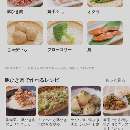
豚ひき肉
鶏手羽元
オクラ
じゃがいも
ブロッコリー
鮭
※明細されている内容は店舗の実売状況と異なる場合がございます。
豚ひき肉で作れるレシピ
もっと見る
常備菜に 豚ひき肉
キャベツと豚ひき
めんつゆで豚ひき
春雨でかさ増し 
のピリ辛そぼろ
肉の味噌炒め
肉とじゃがいも煮
ひき肉とニラの
タミナおかず