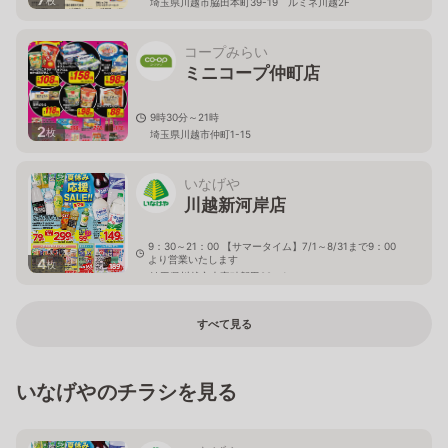
枚
埼玉県川越市脇田本町39-19 ルミネ川越2F
コープみらい
ミニコープ仲町店
9時30分～21時
2
枚
埼玉県川越市仲町1-15
いなげや
川越新河岸店
9：30～21：00 【サマータイム】7/1～8/31まで9：00
より営業いたします
4
枚
埼玉県川越市大字砂新田89－1
すべて見る
いなげやのチラシを見る