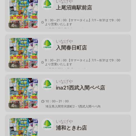
いなげや
上尾沼南駅前店
9：30～21：00 【サマータイム】7/1～8/31まで9：00
より営業いたします
4
枚
埼玉県上尾市原市中1－1－8
いなげや
入間春日町店
9：30～21：00 【サマータイム】7/1～8/31まで9：00
より営業いたします
4
枚
埼玉県入間市春日町1－4－15
いなげや
ina21西武入間ペペ店
10：00～21：00
4
枚
埼玉県入間市河原町2－1西武入間ペペ内
いなげや
浦和ときわ店