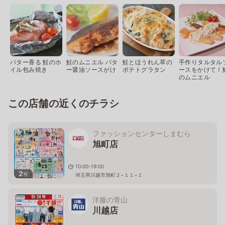
バター香る 鮭のホ
鮭のムニエル バタ
鮭とほうれん草の
手作りタルタル
イル包み焼き
ー醤油ソースがけ
ポテトグラタン
ースをかけて！
のムニエル
この店舗の近くのチラシ
ファッションセンターしまむら
旭町店
10:00-19:00
2
枚
埼玉県川越市旭町２−１１−１
洋服の青山
川越店