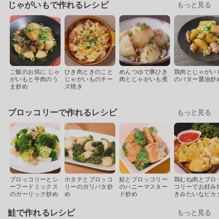
じゃがいもで作れるレシピ
もっと見る
ご飯のお供に じゃ
ひき肉ときのこと
めんつゆで豚ひき
鶏肉とじゃがい
がいもと牛肉のう
じゃがいものチー
肉とじゃがいも煮
のバター醤油炒
ま炒め
ズ焼き
ブロッコリーで作れるレシピ
もっと見る
ブロッコリーとシ
ホタテとブロッコ
鮭とブロッコリー
鶏むね肉とブロ
ーフードミックス
リーのガリバタ炒
のハニーマスター
コリーでお好み
のガーリック炒め
め
ド炒め
きみたいなピカ
鮭で作れるレシピ
もっと見る