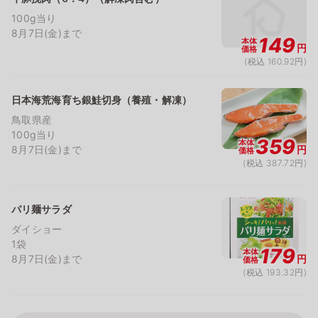
100g当り
8月7日(金)まで
149
本体
円
価格
(税込 160.92円)
日本海荒海育ち銀鮭切身（養殖・解凍）
鳥取県産
100g当り
359
本体
8月7日(金)まで
円
価格
(税込 387.72円)
パリ麺サラダ
ダイショー
1袋
179
本体
8月7日(金)まで
円
価格
(税込 193.32円)