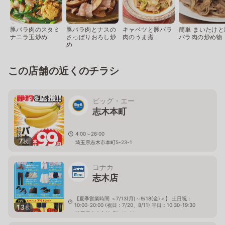
豚バラ肉のスタミ
豚バラ肉とナスの
キャベツと豚バラ
簡単 まいたけと
ナニラ玉炒め
さっぱりおろし炒
肉のうま煮
バラ肉の炒め物
め
この店舗の近くのチラシ
ビッグ・エー
志木本町
4:00～26:00
7
枚
埼玉県志木市本町5-23-1
コナカ
志木店
【夏季営業時間 ＜7/13(月)～9/18(金)＞】 土日祝：
10:00-20:00 (祝日：7/20、8/11) 平日：10:30-19:30
13
枚
埼玉県志木市柏町5-12-32