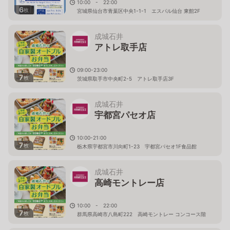
10:00 - 22:00
6
枚
宮城県仙台市青葉区中央1-1-1 エスパル仙台 東館2F
成城石井
アトレ取手店
09:00-23:00
7
枚
茨城県取手市中央町2-5 アトレ取手店3F
成城石井
宇都宮パセオ店
10:00-21:00
7
枚
栃木県宇都宮市川向町1-23 宇都宮パセオ1F食品館
成城石井
高崎モントレー店
10:00 - 22:00
7
枚
群馬県高崎市八島町222 高崎モントレー コンコース階