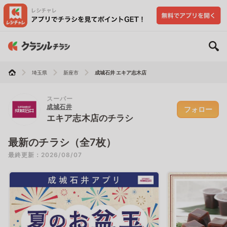
埼玉県
新座市
成城石井 エキア志木店
スーパー
成城石井
フォロー
エキア志木店のチラシ
最新のチラシ（全7枚）
最終更新：2026/08/07