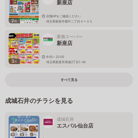
新座店
店舗HPをご確認ください
2
枚
埼玉県新座市畑中二丁目４ー３５
業務スーパー
新座店
9:00～22:00
3
枚
埼玉県新座市馬場3丁目1-40
すべて見る
成城石井のチラシを見る
成城石井
エスパル仙台店