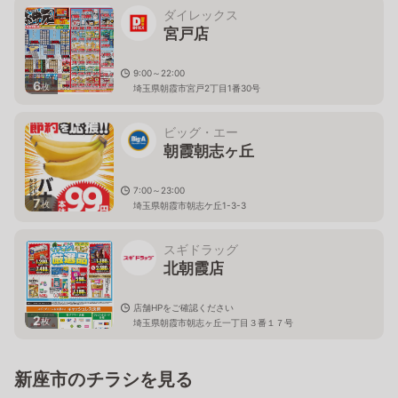
ダイレックス
宮戸店
9:00～22:00
6
枚
埼玉県朝霞市宮戸2丁目1番30号
ビッグ・エー
朝霞朝志ヶ丘
7:00～23:00
7
枚
埼玉県朝霞市朝志ケ丘1-3-3
スギドラッグ
北朝霞店
店舗HPをご確認ください
2
枚
埼玉県朝霞市朝志ヶ丘一丁目３番１７号
新座市のチラシを見る