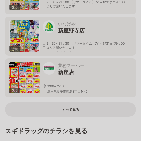
9：30～21：00 【サマータイム】7/1～8/31まで9：00
より営業いたします
3
枚
埼玉県新座市東3－1－1
いなげや
新座野寺店
9：30～21：30 【サマータイム】7/1～8/31まで9：00
より営業いたします
3
枚
埼玉県新座市野寺2－6－38
業務スーパー
新座店
9:00～22:00
3
枚
埼玉県新座市馬場3丁目1-40
すべて見る
スギドラッグのチラシを見る