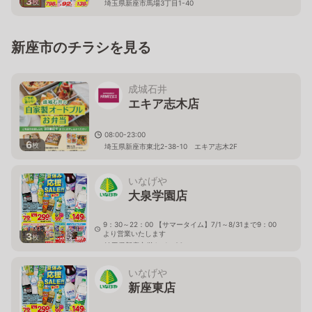
3
枚
埼玉県新座市馬場3丁目1-40
新座市のチラシを見る
成城石井
エキア志木店
08:00-23:00
6
枚
埼玉県新座市東北2-38-10 エキア志木2F
いなげや
大泉学園店
9：30～22：00 【サマータイム】7/1～8/31まで9：00
より営業いたします
3
枚
埼玉県新座市栄4－1－26
いなげや
新座東店