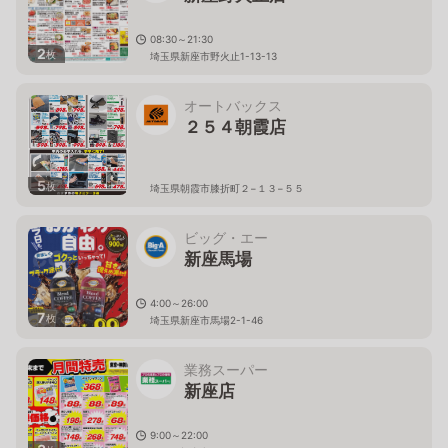
08:30～21:30
2
枚
埼玉県新座市野火止1-13-13
オートバックス
２５４朝霞店
5
枚
埼玉県朝霞市膝折町２−１３−５５
ビッグ・エー
新座馬場
4:00～26:00
7
枚
埼玉県新座市馬場2-1-46
業務スーパー
新座店
9:00～22:00