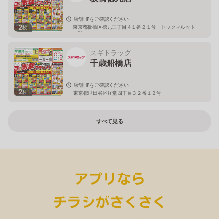
店舗HPをご確認ください
2
東京都板橋区徳丸三丁目４１番２１号 トックマルット
枚
１階
スギドラッグ
千歳船橋店
店舗HPをご確認ください
2
枚
東京都世田谷区経堂四丁目３２番１２号
すべて見る