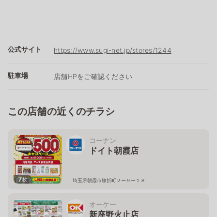
公式サイト
https://www.sugi-net.jp/stores/1244
駐車場
店舗HPをご確認ください
この店舗の近くのチラシ
コーナン
ドイト朝霞店
7
枚
埼玉県朝霞市膝折町２ー９ー１８
オーケー
新座野火止店