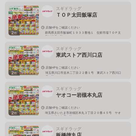
スギドラッグ
ＴＯＰ太田飯塚店
店舗HPをご確認ください
2
群馬県太田市飯塚町１９３３番地１ 生鮮市場ＴＯＰ太
枚
田飯塚店１階
スギドラッグ
東武ストア西川口店
店舗HPをご確認ください
2
埼玉県川口市並木二丁目２２番１号 東武ストア西川口
枚
店２階
スギドラッグ
ヤオコー岩槻本丸店
店舗HPをご確認ください
2
埼玉県さいたま市岩槻区本丸３丁目２０番４５号 ヤオ
枚
コー岩槻本丸店２階
スギドラッグ
板橋徳丸店