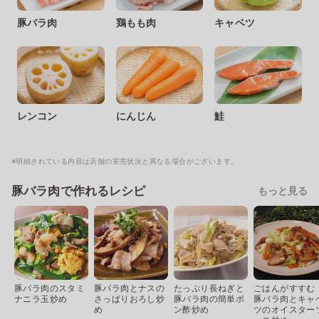
豚バラ肉
鶏もも肉
キャベツ
レンコン
にんじん
鮭
※明細されている内容は店舗の実売状況と異なる場合がございます。
豚バラ肉で作れるレシピ
もっと見る
豚バラ肉のスタミ
豚バラ肉とナスの
たっぷり長ねぎと
ごはんがすすむ
ナニラ玉炒め
さっぱりおろし炒
豚バラ肉の簡単ポ
豚バラ肉とキャ
め
ン酢炒め
ツのオイスター