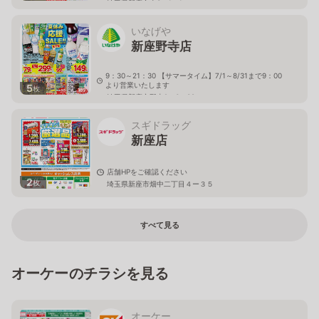
埼玉県新座市東3－1－1
いなげや
新座野寺店
9：30～21：30 【サマータイム】7/1～8/31まで9：00
より営業いたします
5
枚
埼玉県新座市野寺2－6－38
スギドラッグ
新座店
店舗HPをご確認ください
2
枚
埼玉県新座市畑中二丁目４ー３５
すべて見る
オーケーのチラシを見る
オーケー