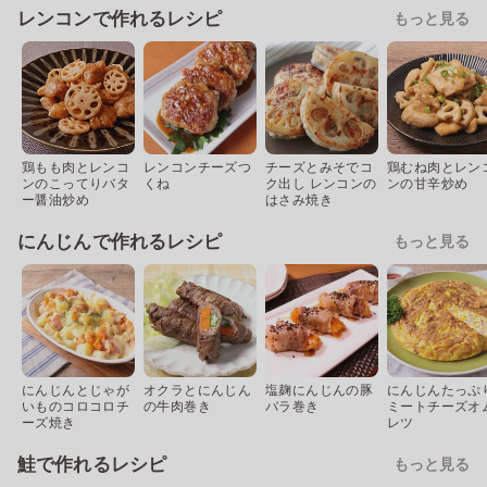
レンコンで作れるレシピ
もっと見る
鶏もも肉とレンコ
レンコンチーズつ
チーズとみそでコ
鶏むね肉とレン
ンのこってりバタ
くね
ク出し レンコンの
ンの甘辛炒め
ー醤油炒め
はさみ焼き
にんじんで作れるレシピ
もっと見る
にんじんとじゃが
オクラとにんじん
塩麹にんじんの豚
にんじんたっぷ
いものコロコロチ
の牛肉巻き
バラ巻き
ミートチーズオ
ーズ焼き
レツ
鮭で作れるレシピ
もっと見る