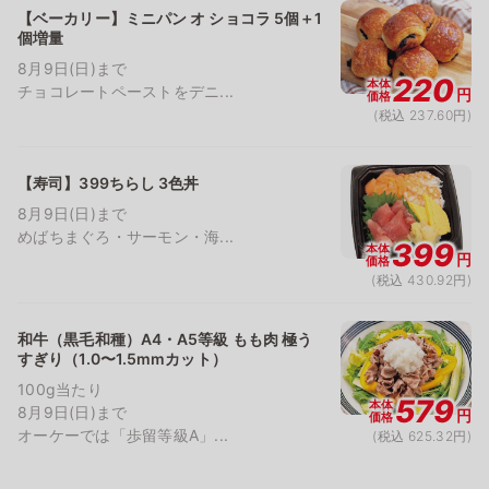
【ベーカリー】ミニパン オ ショコラ 5個＋1
個増量
8月9日(日)まで
220
本体
チョコレートペーストをデニ...
円
価格
(税込 237.60円)
【寿司】399ちらし 3色丼
8月9日(日)まで
めばちまぐろ・サーモン・海...
399
本体
円
価格
(税込 430.92円)
和牛（黒毛和種）A4・A5等級 もも肉 極う
すぎり（1.0〜1.5mmカット）
100g当たり
579
本体
8月9日(日)まで
円
価格
オーケーでは「歩留等級A」...
(税込 625.32円)