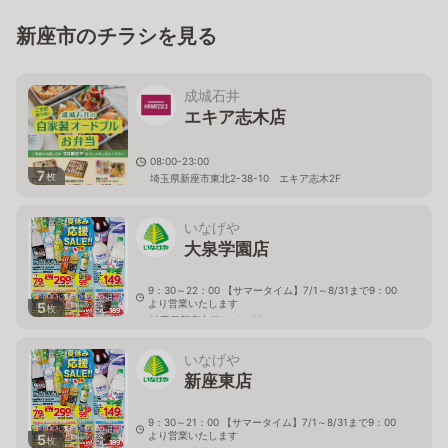
新座市のチラシを見る
成城石井
エキア志木店
08:00-23:00
7
枚
埼玉県新座市東北2-38-10 エキア志木2F
いなげや
大泉学園店
9：30～22：00 【サマータイム】7/1～8/31まで9：00
より営業いたします
5
枚
埼玉県新座市栄4－1－26
いなげや
新座東店
9：30～21：00 【サマータイム】7/1～8/31まで9：00
より営業いたします
5
枚