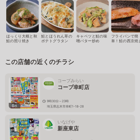
ほっくり大根と秋
鮭とほうれん草の
キャベツと鮭の味
フライパンで簡
鮭の照り焼き
ポテトグラタン
噌バター炒め
単！鮭の西京焼
この店舗の近くのチラシ
コープみらい
コープ幸町店
9時30分～23時
6
枚
埼玉県志木市幸町1-18-28
いなげや
新座東店