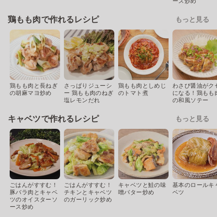
ース炒め
鶏もも肉で作れるレシピ
もっと見る
鶏もも肉と長ねぎ
さっぱりジューシ
鶏もも肉としめじ
わさび醤油がク
の胡麻マヨ炒め
ー 鶏もも肉のねぎ
のトマト煮
になる！鶏もも
塩レモンだれ
の和風ソテー
キャベツで作れるレシピ
もっと見る
ごはんがすすむ！
ごはんがすすむ！
キャベツと鮭の味
基本のロールキ
豚バラ肉とキャベ
チキンとキャベツ
噌バター炒め
ベツ
ツのオイスターソ
のガーリック炒め
ース炒め