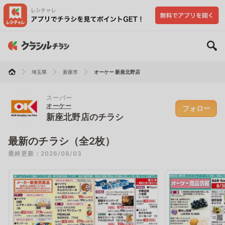
埼玉県
新座市
オーケー 新座北野店
スーパー
オーケー
フォロー
新座北野店のチラシ
最新のチラシ（全2枚）
最終更新：2026/08/03