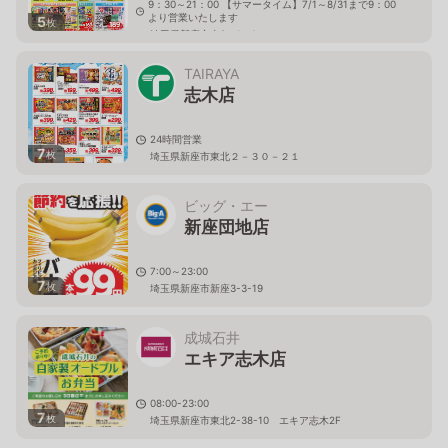
9：30～21：00 【サマータイム】7/1～8/31まで9：00
より営業いたします
5
枚
埼玉県新座市東3－1－1
TAIRAYA
志木店
24時間営業
7
枚
埼玉県新座市東北２－３０－２１
ビッグ・エー
新座団地店
7:00～23:00
7
枚
埼玉県新座市新座3-3-19
成城石井
エキア志木店
08:00-23:00
7
枚
埼玉県新座市東北2-38-10 エキア志木2F